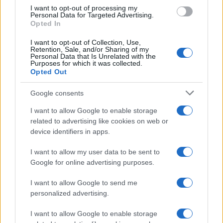
use your data for below specified purposes in below Google
I want to opt-out of processing my
consent section.
Personal Data for Targeted Advertising.
Opted In
I want to opt-out of Collection, Use,
Retention, Sale, and/or Sharing of my
Personal Data that Is Unrelated with the
Purposes for which it was collected.
Opted Out
Google consents
I want to allow Google to enable storage
related to advertising like cookies on web or
device identifiers in apps.
I want to allow my user data to be sent to
Google for online advertising purposes.
I want to allow Google to send me
personalized advertising.
I want to allow Google to enable storage