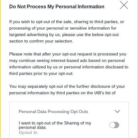
Do Not Process My Personal Information
If you wish to opt-out of the sale, sharing to third parties, or
processing of your personal or sensitive information for
targeted advertising by us, please use the below opt-out
section to confirm your selection.
Please note that after your opt-out request is processed you
may continue seeing interest-based ads based on personal
information utilized by us or personal information disclosed to
third parties prior to your opt-out.
You may separately opt-out of the further disclosure of your
personal information by third parties on the IAB’s list of
downstream participants.
Personal Data Processing Opt Outs
This information may also be disclosed by us to third parties
on the IAB’s List of Downstream Participants that may further
I want to opt-out of the Sharing of my
disclose it to other third parties.
personal data.
Opted In
Please note that this website/app uses one or more Google