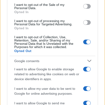
services and may gather and store information including but
I want to opt-out of the Sale of my
Personal Data.
not limited to your visit or usage behaviour. You may click to
Opted In
grant or deny consent to Google and its third-party tags to
use your data for below specified purposes in below Google
I want to opt-out of processing my
consent section.
Personal Data for Targeted Advertising.
Opted In
I want to opt-out of Collection, Use,
Retention, Sale, and/or Sharing of my
Personal Data that Is Unrelated with the
Purposes for which it was collected.
Opted Out
Google consents
I want to allow Google to enable storage
related to advertising like cookies on web or
device identifiers in apps.
I want to allow my user data to be sent to
Google for online advertising purposes.
I want to allow Google to send me