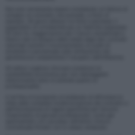
Non può certamente essere considerato un fattore di
sviluppo un contratto che prevede, a titolo di
esempio, 40 giorni all’anno tra ferie e permessi, il
pagamento di un’indennità per ex festività soppresse
50 anni fa, maggiorazioni per il lavoro domenicale e
festivo ben al disopra della media degli altri contratti
nazionali nonché il riconoscimento di scatti di
anzianità in percentuale sulla retribuzione che
garantiscono ampiamente il recupero dell’inflazione.
Gli editori vogliono ritrovare condizioni di
sostenibilità economica per non danneggiare
ulteriormente tanto le aziende quanto le
professionalità.
A tal fine si è proposto al sindacato di affrontare la
sfida della completa modernizzazione del contratto e
dell’introduzione di regole specifiche per favorire
l’inserimento di giovani professionisti, come già
sperimentato con successo nell’ultimo rinnovo
contrattuale firmato con lo stesso sindacato.