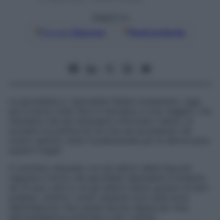
Seguici su
Google
Discover
Fonti preferite
Le giornaliste e i giornalisti italiani scioperano, oggi,
per la terza volta. Non lo facciamo a cuor leggero, ma
riteniamo che sia necessario informare i lettori, la
società e la politica di ciò che sta accadendo nel
nostro settore, tanto fondamentale per la democrazia
quanto fragile.
Il contratto stipulato con gli editori della Fieg per
regolare il lavoro dei giornalisti dipendenti è scaduto
da 10 anni, anni in cui gli editori hanno goduto di aiuti
pubblici, mentre i nostri stipendi sono stati erosi
dall’inflazione. Non esiste alcuna regola per l’uso
dell’intelligenza artificiale e per il giusto