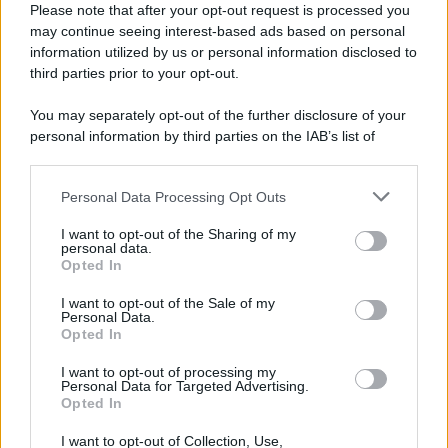
Please note that after your opt-out request is processed you
may continue seeing interest-based ads based on personal
information utilized by us or personal information disclosed to
third parties prior to your opt-out.
You may separately opt-out of the further disclosure of your
personal information by third parties on the IAB’s list of
downstream participants.
Personal Data Processing Opt Outs
This information may also be disclosed by us to third parties
on the IAB’s List of Downstream Participants that may further
I want to opt-out of the Sharing of my
disclose it to other third parties.
personal data.
Opted In
Please note that this website/app uses one or more Google
services and may gather and store information including but
I want to opt-out of the Sale of my
Personal Data.
not limited to your visit or usage behaviour. You may click to
Opted In
grant or deny consent to Google and its third-party tags to
use your data for below specified purposes in below Google
I want to opt-out of processing my
consent section.
Personal Data for Targeted Advertising.
Opted In
I want to opt-out of Collection, Use,