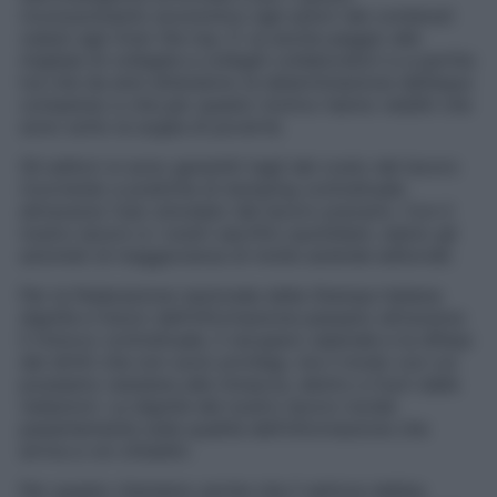
riconoscimento economico agli autori dei contenuti
ceduti agli Over the top. E va anche peggio alle
migliaia di colleghe e colleghi collaboratori e a partita
Iva che da anni attendono la determinazione dell’equo
compenso e che per questo motivo hanno redditi che
sono sotto la soglia di povertà.
Gli editori si sono garantiti tagli del costo del lavoro
ricorrendo a pratiche di dumping contrattuale
attraverso l’uso smodato del lavoro precario. Con il
nostro lavoro e i nostri sacrifici quotidiani, siamo gli
azionisti di maggioranza di molte aziende editoriali.
Per la Federazione nazionale della Stampa italiana
dignità e futuro dell’informazione passano attraverso
il rinnovo contrattuale, il recupero salariale e la difesa
dei diritti che non sono privilegi, ma il modo con cui
possiamo resistere alle minacce, dentro e fuori dalle
redazioni. La dignità del nostro lavoro incide
pesantemente sulla qualità dell’informazione che
arriva a voi cittadini.
Per questo riteniamo anche che il settore debba