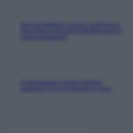
Non solo Maldive: scopri i coralli che si
nascondono nel nostro Mediterraneo (e
come proteggerli)
In menopausa il rischio d’infarto
aumenta: è ora di rinforzare il cuore