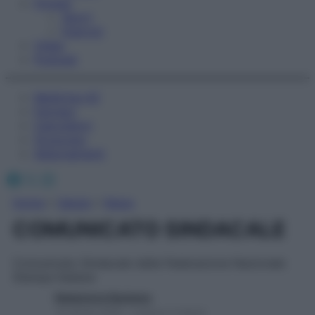
Fitness
Sport
Esercizi
Video
Podcast
Medicina AZ
Farmaci
Calcolatori
Oroscopo
Abbonamenti
Facebook
X
Instagram
Home
»
Salute
»
News
COMUNICATO SINDACALE
Comunicato Sindacale della Federazione Nazionale
Stampa Italiana
Redazione Starbene
16 Aprile 2026 – Lettura 3 minuti