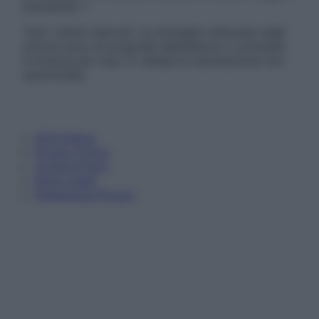
Disclaimer »
Tutti i diritti riservati. Le immagini utilizzate negli
articoli sono di proprietà dell’editore o concesse
in licenza per l’uso. È vietata la riproduzione non
autorizzata.
Informativa
Privacy Policy
Cookie Policy
Note Legali
Preferenze Privacy