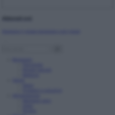
Abbonati ora!
Starbene ti regala benessere ogni mese!
Benessere
Psicologia
Rimedi naturali
Bellezza
Salute
News
Problemi e soluzioni
Alimentazione
Mangiare sano
Diete
Ricette