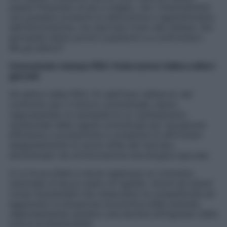
essere finanziato di più e meglio, che i finanziamenti
non possano produrre la distruzione e l’appiattimento
dell’informazione, ma riportare ricavi alle testate. Noi
giornalisti siamo pronti a parlarne e a confrontarci.
Ma gli editori?
Comunicato stampa FIEG. Federazione italina editori
giornali
Gli editori della FIEG, fin dall’inizio dell’avvio del
confronto per il rinnovo contrattuale, hanno
rappresentato la necessità di un cambiamento
sostanziale delle regole contrattuali per recuperare
efficienza e produttività e consentire di affrontare
adeguatamente le nuove sfide del mercato,
attraversato da un’innovazione tecnologica epocale.
Ci si trova infatti a dover applicare un contratto
nazionale di lavoro pieno di rigidità, vincoli ed istituti
ormai insostenibili che ostacolano la competitività ed
aggravano la situazione economica delle aziende,
rappresentando peraltro una barriera all’ingresso delle
nuove professionalità.