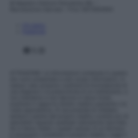
© Belpietro Edizioni Periodiche SRL –
Riproduzione riservata – P.Iva 13673600964
Chi siamo
Pubblicità
Facebook
X
Instagram
ATTENZIONE: Le informazioni contenute in questo
sito sono presentate a solo scopo informativo, in
nessun caso possono costituire la formulazione di
una diagnosi o la prescrizione di un trattamento, e
non intendono e non devono in alcun modo
sostituire il rapporto diretto medico-paziente o la
visita specialistica. Si raccomanda di chiedere
sempre il parere del proprio medico curante e/o di
specialisti riguardo qualsiasi indicazione riportata.
Se si hanno dubbi o quesiti sull’uso di un farmaco
è necessario contattare il proprio medico. Leggi il