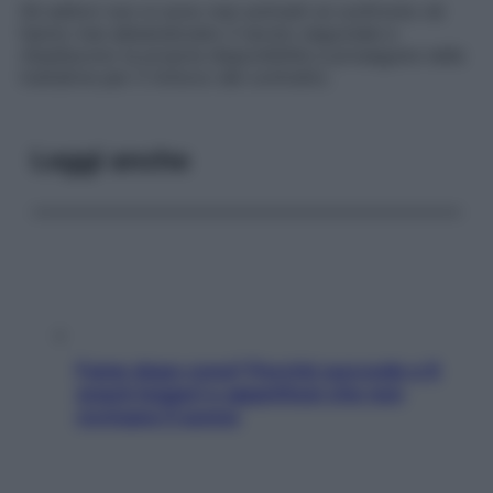
Gli editori non si sono mai sottratti al confronto né
hanno mai abbandonato il tavolo negoziale e
ribadiscono la propria disponibilità a proseguire nelle
trattative per il rinnovo del contratto.
Leggi anche
Fame dopo cena? Perché succede e 6
snack leggeri e appetitosi che non
rovinano il sonno