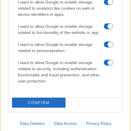
I want to allow Google to enable storage
related to analytics like cookies on web or
device identifiers in apps.
I want to allow Google to enable storage
related to functionality of the website or app.
I want to allow Google to enable storage
related to personalization.
I want to allow Google to enable storage
related to security, including authentication
functionality and fraud prevention, and other
user protection.
CONFIRM
Data Deletion
Data Access
Privacy Policy