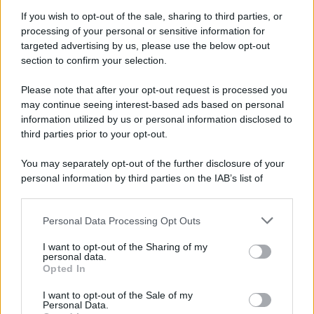
If you wish to opt-out of the sale, sharing to third parties, or
processing of your personal or sensitive information for
targeted advertising by us, please use the below opt-out
section to confirm your selection.
Please note that after your opt-out request is processed you
may continue seeing interest-based ads based on personal
information utilized by us or personal information disclosed to
third parties prior to your opt-out.
You may separately opt-out of the further disclosure of your
personal information by third parties on the IAB’s list of
downstream participants.
Personal Data Processing Opt Outs
This information may also be disclosed by us to third parties
on the IAB’s List of Downstream Participants that may further
I want to opt-out of the Sharing of my
disclose it to other third parties.
personal data.
Opted In
Please note that this website/app uses one or more Google
services and may gather and store information including but
I want to opt-out of the Sale of my
Personal Data.
not limited to your visit or usage behaviour. You may click to