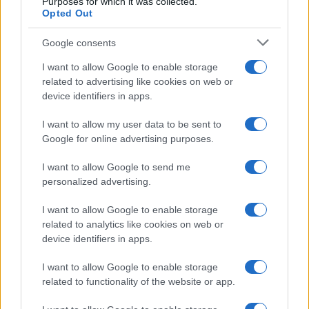
Purposes for which it was collected.
Opted Out
Google consents
I want to allow Google to enable storage
related to advertising like cookies on web or
device identifiers in apps.
I want to allow my user data to be sent to
Google for online advertising purposes.
I want to allow Google to send me
personalized advertising.
I want to allow Google to enable storage
related to analytics like cookies on web or
device identifiers in apps.
I want to allow Google to enable storage
related to functionality of the website or app.