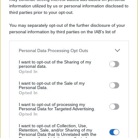
information utilized by us or personal information disclosed to
third parties prior to your opt-out.
You may separately opt-out of the further disclosure of your
personal information by third parties on the IAB’s list of
downstream participants.
Personal Data Processing Opt Outs
This information may also be disclosed by us to third parties
on the IAB’s List of Downstream Participants that may further
I want to opt-out of the Sharing of my
disclose it to other third parties.
personal data.
Opted In
Please note that this website/app uses one or more Google
services and may gather and store information including but
I want to opt-out of the Sale of my
Personal Data.
not limited to your visit or usage behaviour. You may click to
Opted In
grant or deny consent to Google and its third-party tags to
use your data for below specified purposes in below Google
I want to opt-out of processing my
consent section.
Personal Data for Targeted Advertising.
Opted In
I want to opt-out of Collection, Use,
Retention, Sale, and/or Sharing of my
Personal Data that Is Unrelated with the