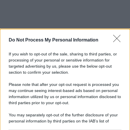
Do Not Process My Personal Information
If you wish to opt-out of the sale, sharing to third parties, or
processing of your personal or sensitive information for
targeted advertising by us, please use the below opt-out
section to confirm your selection.
Please note that after your opt-out request is processed you
may continue seeing interest-based ads based on personal
information utilized by us or personal information disclosed to
third parties prior to your opt-out.
You may separately opt-out of the further disclosure of your
personal information by third parties on the IAB’s list of
downstream participants.