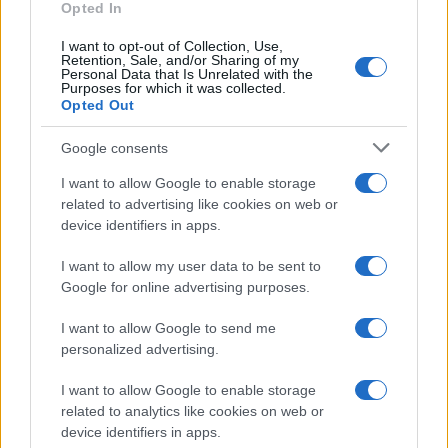
Opted In
I want to opt-out of Collection, Use,
Retention, Sale, and/or Sharing of my
Personal Data that Is Unrelated with the
Purposes for which it was collected.
Opted Out
Google consents
I want to allow Google to enable storage
related to advertising like cookies on web or
device identifiers in apps.
I want to allow my user data to be sent to
Google for online advertising purposes.
I want to allow Google to send me
personalized advertising.
I want to allow Google to enable storage
related to analytics like cookies on web or
device identifiers in apps.