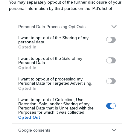
You may separately opt-out of the further disclosure of your
personal information by third parties on the IAB’s list of
downstream participants.
Personal Data Processing Opt Outs
This information may also be disclosed by us to third parties
on the IAB’s List of Downstream Participants that may further
I want to opt-out of the Sharing of my
disclose it to other third parties.
personal data.
Opted In
Please note that this website/app uses one or more Google
services and may gather and store information including but
I want to opt-out of the Sale of my
Personal Data.
not limited to your visit or usage behaviour. You may click to
Opted In
grant or deny consent to Google and its third-party tags to
use your data for below specified purposes in below Google
I want to opt-out of processing my
consent section.
Personal Data for Targeted Advertising.
Opted In
I want to opt-out of Collection, Use,
Retention, Sale, and/or Sharing of my
Personal Data that Is Unrelated with the
Purposes for which it was collected.
Opted Out
Google consents