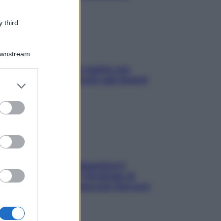
 third
Downstream
L’oroscopo food di Jupiter per
l’estate 2026 dedicato agli amanti
er and store
del cibo
to grant or
ed purposes
La trappola della dopamina ti
segue in spiaggia? Strategie di
digital detox per staccare davvero