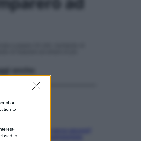
Imparerò ad
vata a pesare 24 chili, rischiando di
ando di imparare ad amarsi di più
ggi anche
sonal or
ection to
nterest-
Contare le calorie serve ancora?
closed to
La risposta della nutrizionista