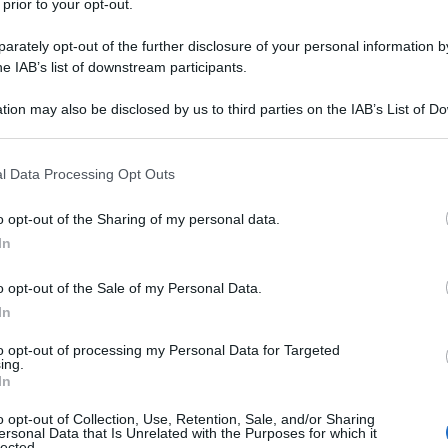
 prior to your opt-out.
rately opt-out of the further disclosure of your personal information by
he IAB’s list of downstream participants.
tion may also be disclosed by us to third parties on the IAB’s List of 
 that may further disclose it to other third parties.
 that this website/app uses one or more Google services and may gath
l Data Processing Opt Outs
including but not limited to your visit or usage behaviour. You may click 
 to Google and its third-party tags to use your data for below specifi
o opt-out of the Sharing of my personal data.
ogle consent section.
In
o opt-out of the Sale of my Personal Data.
In
to opt-out of processing my Personal Data for Targeted
ti preferite
ing.
In
o opt-out of Collection, Use, Retention, Sale, and/or Sharing
ersonal Data that Is Unrelated with the Purposes for which it
lected.