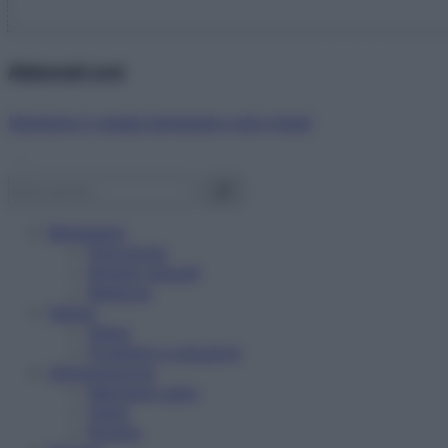
Abbonati ora!
Starbene ti regala benessere ogni mese!
Benessere
Psicologia
Rimedi naturali
Bellezza
Salute
News
Problemi e soluzioni
Alimentazione
Mangiare sano
Diete
Ricette