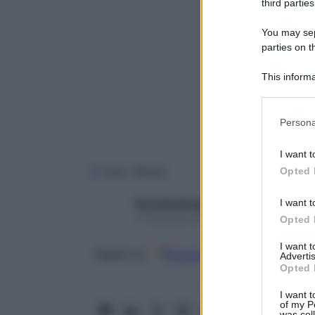
third parties
You may sepa
parties on t
This informa
Participants
Please note
Persona
information 
deny consent
I want t
in below Go
Foto: iStock
Opted 
I want t
Rossella Briganti
11 Febbraio 2025 – Lettura 9 minuti
Opted 
I want 
Google
Discover
Fon
Seguici su
Advertis
Opted 
I want t
of my P
was col