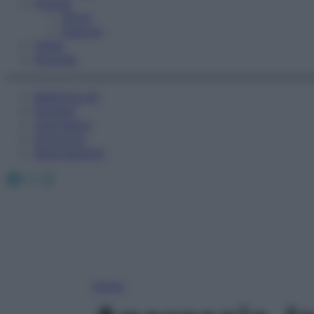
Fitness
Sport
Esercizi
Video
Podcast
Medicina AZ
Farmaci
Calcolatori
Oroscopo
Abbonamenti
Facebook
X
Instagram
Home