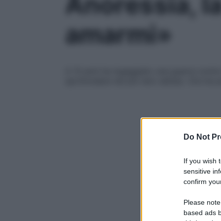
Anoressia, l
amarmi»
A 13 anni ha ingaggiato una guerra contro 
sprofondare nel più nero abisso. Ora ha p
Do Not Pr
If you wish 
sensitive in
confirm your
Please note
based ads b