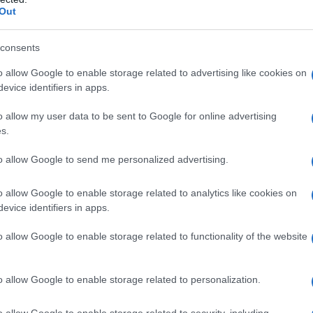
Out
 di Milano che a 13 anni ha ingaggiato una guerra
consents
 essere il suo più acerrimo nemico: il cibo.
o allow Google to enable storage related to advertising like cookies on
idato il suo corpo ai limiti dell’impossibile, è stata
evice identifiers in apps.
mente, è risalita dal baratro e ha detto addio al suo
 le ragazze affette da
anoressia
(il disturbo del
o allow my user data to be sent to Google for online advertising
1 per cento della popolazione) ha scritto un libro
s.
iemme), usando il verbo futuro con la
tutto e che è sempre sull’orlo del precipizio.
to allow Google to send me personalized advertising.
a imparato a volersi un po’ di bene, a non punire il
nti autolesionistici. Ma non ha ancora recuperato
o allow Google to enable storage related to analytics like cookies on
sa pieno di clemenza e amorevolezza, testimone del
evice identifiers in apps.
oi stessi.
o allow Google to enable storage related to functionality of the website
li abbiamo intervistato Maria Monaco, la mamma, e
oblemi della Gen Z.
o allow Google to enable storage related to personalization.
o allow Google to enable storage related to security, including