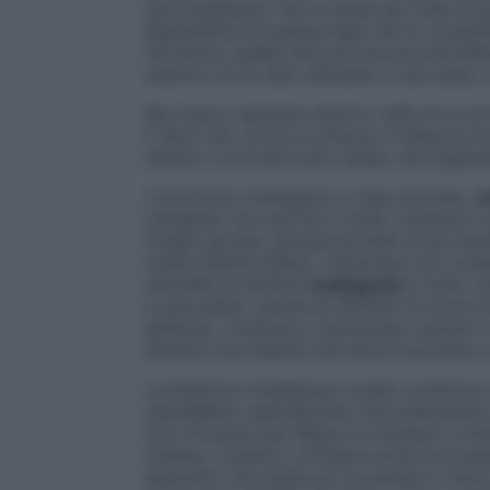
sua ossessione. Non si pesa sei volte al
dipendente da questa App che le consente
introduce, quelle che può ancora permetter
calorico di un dato alimento, il suo peso,
Non serve neanche inserire i dati di un pr
ti dice vita, morte e miracoli. E Maya è un
niente e controlla tutto quello che ingeri
«Comincia a dimagrire a vista d’occhio,
s
mangiare: non servono ricatti, minacce o 
troppo grosse, sproporzionate al suo busto
rivela mamma Maria. «Insomma non si pia
ammette di sentirsi
inadeguata
a tutto, u
a stecchetto, anche se all’inizio le forze 
addosso, continua a camminare, anche in c
diventa così debole che deve rinunciare a 
La bilancia è impietosa: il peso continua 
ospedaliero specializzato nel trattament
non c’è posto per Maya e si limitano a met
chiama, costole e vertebre ormai si posso
sperando che qualcuno la prenda in carico