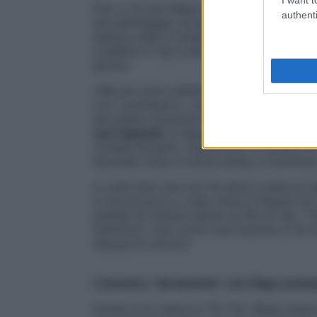
Fino a 13 anni Maya è stata una ragazzina 
authenti
del pattinaggio sul ghiaccio. Sportivissi
spesso video in pista sul suo profilo Tik T
a ballare in top e short. Piovevano like, 
giorno.
«Ma poi sono subentrate difficoltà scolast
con i professori», racconta la mamma di 
da questo momento inizia per lei un peri
sue capacità
. Il rapporto con gli insegna
comportamento, soprattutto le dirette su
seconda volta, in terza media, e cominci
A volte dice che non ha fame e salta la ce
in bocca poco o nulla. Inizia a fissarsi s
passati di verdura senza un filo di olio. 
metterlo!”, urla contro sua mamma. E lei c
l’acqua di cottura”.
L’incontro “devastante” con l’App conta
Grazie a un video su Tik Tok, Maya riesce