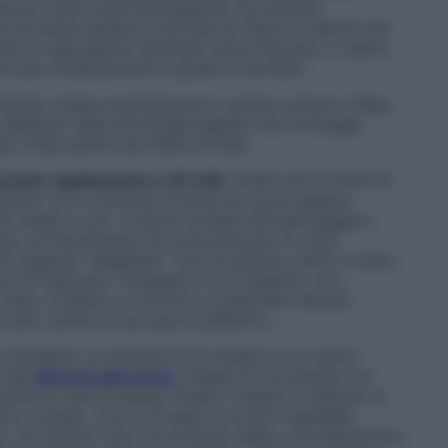
 giorno come molte anoressiche, ma diventa
 di tenere sempre a portata di mano le calorie che
si in quel giorno secondo calcoli bizzarri, il valore
 la sua composizione in grassi e zuccheri.
odotto: basta scannerizzare il codice a barre e l’App
 genietto nelle tecnologie digitali, non le sfugge
sce, fosse anche una fetta di mela.
cende rapidamente a 36 chili
. Inutile che le intimi di
premi. Lei è convinta di avere le cosce sempre
 snello e con i muscoli scolpiti dal pattinaggio»,
ce, né fisicamente né come persona. A volte
na ragazza “sbagliata”. Così si punisce, tiene il corpo
non le mancano: irrequieta e con l’argento vivo
asa, a ballare, a correre e a pattinare. Ma poi
tutto, anche al suo sport preferito».
a scendere. La mamma la fa visitare in un centro
o dei
disturbi alimentari
, chiede di ricoverarla, ma
terla in lista di attesa. Passa il tempo e nessuno la
no contare. Così si rivolge a un altro ospedale
, ma anche lì non c’è un posto libero e la inseriscono