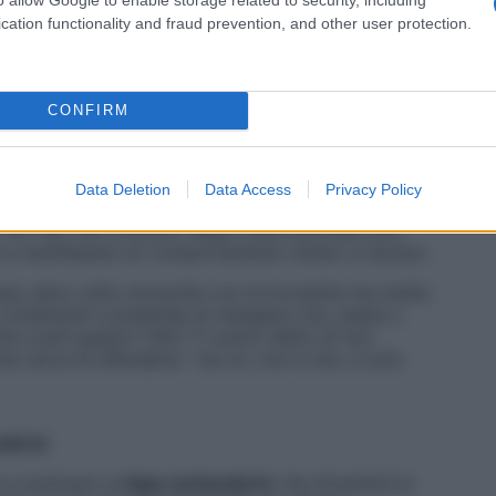
solare, piena di amiche e di vitalità, con la passione
cation functionality and fraud prevention, and other user protection.
ma, andava a pattinare appena possibile postando
ok, insieme ad altre clip in cui cantava o si divertiva
anche più di 1.000, i follower aumentavano di giorno in
CONFIRM
iche, le prime note sul diario, diverse incomprensioni
Maya. «In seconda media mia figlia viene bocciata e
odo di profondo malessere e di
scarsa fiducia nelle
Data Deletion
Data Access
Privacy Policy
nti, che non approvano in generale il suo
 Tik Tok, non è buono. Maya viene bocciata una
a a manifestare un comportamento strano a tavola».
na, altre volte cincischia con la forchetta ma mette
ui condimenti e pretende di mangiare riso, pasta o
“Che cos’è questo? Olio? Ti avevo detto di non
he cerca di difendersi: “ma no, non è olio, è solo
calorie
 a scaricare un’
App contacalorie
che diventerà la