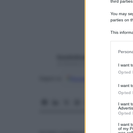
third parties
You may sepa
parties on t
This informa
Participants
Please note
Persona
information 
Rossella Briganti
deny consent
24 Gennaio 2018 – Lettura 3 minuti
I want t
in below Go
Opted 
Google
Discover
Fon
Seguici su
I want t
Opted 
I want 
Advertis
Opted 
I want t
of my P
Ha fatto scalpore la notizia che la multi
was col