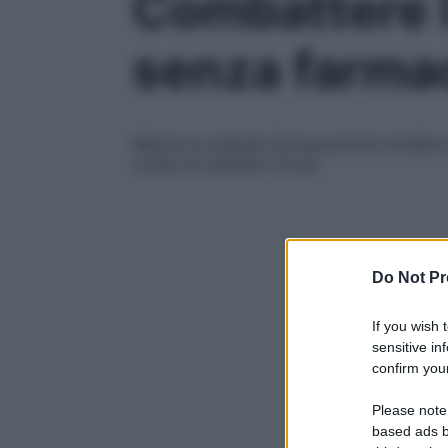
Combattere l’
senza farma
Mentre le aziende farmaceutiche studiano 
curare la malattia. Eccoli
Do Not Pr
If you wish 
sensitive in
confirm your
Please note
based ads b