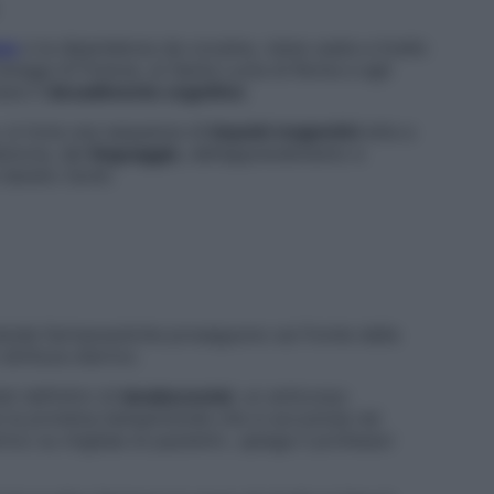
ne
e la dipendenza da cocaina, viene usata a livello
areggi di Firenze, al Santa Lucia di Roma e agli
are il
decadimento cognitivo
.
 si invia una sequenza di
impulsi magnetici
atta a
emoria, del
linguaggio
, dell’apprendimento e
 Sandro Sorbi.
ziende farmaceutiche proseguono sul fronte della
rittura d’arrivo.
ti definitivi di
lanabecestat
, un anticorpo
la proteina betaamiloide che si accumula nei
ico su migliaia di pazienti», spiega il professor