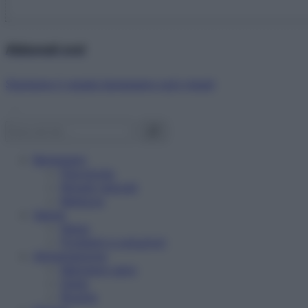
Abbonati ora!
Starbene ti regala benessere ogni mese!
Benessere
Psicologia
Rimedi naturali
Bellezza
Salute
News
Problemi e soluzioni
Alimentazione
Mangiare sano
Diete
Ricette