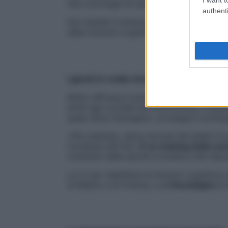
che coinvolge 52 pazienti di 9 centri italia
authenti
Dai risultati è emerso che, grazie alle tecn
delle funzioni cognitive e si migliorano i
I giochi in realtà virtuale
Molto efficace è anche la stimolazione at
simili agli occhiali da motociclista, il paz
quale deve interagire», prosegue il profes
«Per esempio, deve cercare dei pelati tra 
riordinare del libri.
È un training della m
volentieri delle parole crociate e dei rebu
La Vr per riabilitare le funzioni cognitive
di Milano e di Firenze, e all’
Auxologico
di