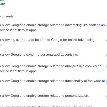
Out
altrove, perché la ricerca farmacologica nell’ambito
si risultati», ha dichiarato il portavoce dell’azienda.
consents
de continuano a investire in questo campo (vedi qui
o allow Google to enable storage related to advertising like cookies on
 un
approccio multidisciplinare
, che va ben oltre la
evice identifiers in apps.
o allow my user data to be sent to Google for online advertising
cesso
trattamenti non farmacologici
, che cercano di
s.
.
to allow Google to send me personalized advertising.
o allow Google to enable storage related to analytics like cookies on
evice identifiers in apps.
iamata Cst
(Cognitive Stimulation Therapy) è un
taliana», spiega il professor Sandro Sorbi, neurologo
sidente dell’
Airalzh
, la Onlus nata nel 2014 alla
o allow Google to enable storage related to functionality of the website
ne la ricerca sull’Alzheimer.
ve, come
giochi da tavolo, disegno e pittura
, fatte in
o allow Google to enable storage related to personalization.
 studio, finanziato da Airalzh e condotto dalla
l dipartimento di neurologia dell’Università di Parma,
o allow Google to enable storage related to security, including