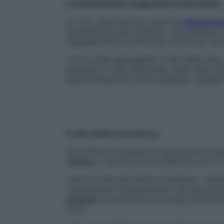
La stimolazione magnetica transcranica
La Tms, adottata per curare la
depressio
sperimentale (per esempio, all’ospedale C
Ospedali Riuniti di Brescia) anche per fren
«Con sonde appoggiate ai lati della testa,
stimolare il lobo temporale, sede della m
dell’orientamento visuo-spaziale», spiega
A che punto è la ricerca
Se la Pfizer ha gettato la spugna altre a
ricerca,
e alcune nuove molecole sono in di
«Entro la fine del 2018 arriveranno i risulta
monoclonale “programmato” per bloccare 
neuroni,
al centro di uno studio multicentr
Sorbi.