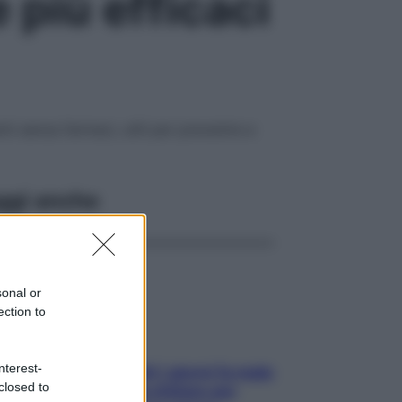
 più efficaci
i senza farmaci, utili per prevenire e
ggi anche
sonal or
ection to
nterest-
Doccia, lavarsi tutti i giorni fa male
closed to
alla pelle? I miti da sfatare per