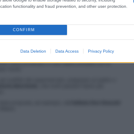
ni.
cation functionality and fraud prevention, and other user protection.
iche di Cts, si rallenta il declino della
memoria
e
 sintomi comportamentali».
CONFIRM
Data Deletion
Data Access
Privacy Policy
traverso la realtà virtuale (Vr). «Indossando
visori
iente viene proiettato in una realtà simulata con la
sor Sorbi.
gli scaffali del supermercato, preparare un piatto o
emoria divertente
, che molti pazienti fanno più
s».
 viene proposta, ad esempio, dall’
Istituto Don Gnocchi
 Milano.