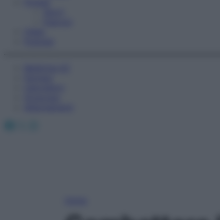
Fitness
Sport
Esercizi
Video
Podcast
Medicina AZ
Farmaci
Calcolatori
Oroscopo
Abbonamenti
Facebook
X
Instagram
Home