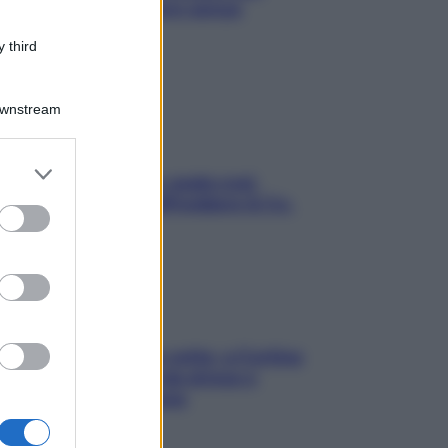
proteggerla davvero senza
stressarla
 third
Downstream
er and store
Aria condizionata: usala così,
to grant or
senza rischiare raffreddore & Co.
ed purposes
Mindfulness tra le vette: a Cortina
due giorni lontani da stress e
ansia da smartphone