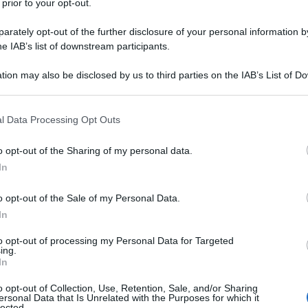
 prior to your opt-out.
rately opt-out of the further disclosure of your personal information by
he IAB’s list of downstream participants.
tion may also be disclosed by us to third parties on the IAB’s List of 
 that may further disclose it to other third parties.
 that this website/app uses one or more Google services and may gath
l Data Processing Opt Outs
including but not limited to your visit or usage behaviour. You may click 
 to Google and its third-party tags to use your data for below specifi
o opt-out of the Sharing of my personal data.
ogle consent section.
In
ti preferite
o opt-out of the Sale of my Personal Data.
In
to opt-out of processing my Personal Data for Targeted
ing.
In
o opt-out of Collection, Use, Retention, Sale, and/or Sharing
ersonal Data that Is Unrelated with the Purposes for which it
nazionale americana
Pfizer
ha abbandonato gli studi
lected.