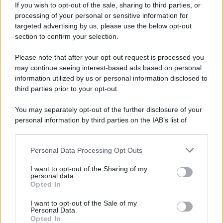
If you wish to opt-out of the sale, sharing to third parties, or
processing of your personal or sensitive information for
targeted advertising by us, please use the below opt-out
section to confirm your selection.
Please note that after your opt-out request is processed you
may continue seeing interest-based ads based on personal
information utilized by us or personal information disclosed to
third parties prior to your opt-out.
You may separately opt-out of the further disclosure of your
personal information by third parties on the IAB’s list of
downstream participants.
Personal Data Processing Opt Outs
This information may also be disclosed by us to third parties
on the IAB’s List of Downstream Participants that may further
I want to opt-out of the Sharing of my
disclose it to other third parties.
personal data.
Opted In
Please note that this website/app uses one or more Google
services and may gather and store information including but
I want to opt-out of the Sale of my
Personal Data.
not limited to your visit or usage behaviour. You may click to
Opted In
grant or deny consent to Google and its third-party tags to