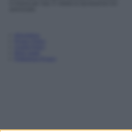
in licenza per l’uso. È vietata la riproduzione non
autorizzata.
Informativa
Privacy Policy
Cookie Policy
Note Legali
Preferenze Privacy