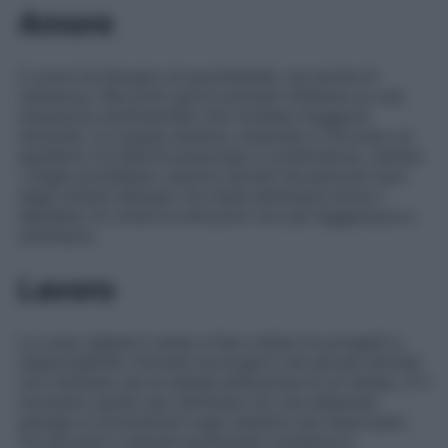
Amore
Il cuore ha bisogno di spontaneità, ma anche di
chiarezza. Nei primi giorni potresti riflettere su una
situazione sentimentale che richiede maggiore
sincerità. Le coppie saranno chiamate a ritrovare un
equilibrio tra libertà personale e condivisione, mentre
i single potrebbero sentirsi attratti da persone fuori
dagli schemi abituali. Da metà settimana torna il
desiderio di vivere le emozioni con più leggerezza e
ottimismo.
Lavoro
La Luna calante ti aiuta a fare ordine tra progetti e
responsabilità. Potresti accorgerti che alcune attività
non meritano più la stessa attenzione di un tempo. È il
momento giusto per eliminare ciò che disperde
energie e concentrarti sugli obiettivi più importanti.
Tra giovedì e venerdì aumentano iniziativa e