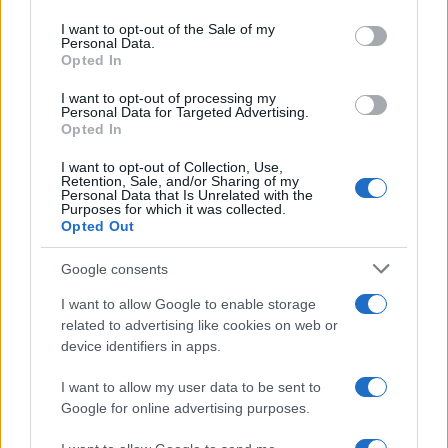
Please note that this website/app uses one or more Google
services and may gather and store information including but
I want to opt-out of the Sale of my
Personal Data.
not limited to your visit or usage behaviour. You may click to
Opted In
grant or deny consent to Google and its third-party tags to
use your data for below specified purposes in below Google
I want to opt-out of processing my
consent section.
Personal Data for Targeted Advertising.
Opted In
I want to opt-out of Collection, Use,
Retention, Sale, and/or Sharing of my
Personal Data that Is Unrelated with the
Purposes for which it was collected.
Opted Out
Google consents
I want to allow Google to enable storage
related to advertising like cookies on web or
device identifiers in apps.
I want to allow my user data to be sent to
Google for online advertising purposes.