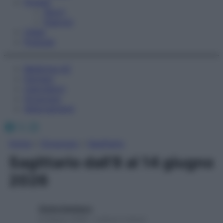
Fitness
Sport
Esercizi
Video
Podcast
Medicina AZ
Farmaci
Calcolatori
Oroscopo
Abbonamenti
Facebook
X
Instagram
Home
»
Oroscopo
»
Sagittario
Sagittario dall’8 al 14 giugno
2026
Giulia Gambaro
8 Giugno 2026 – Lettura 2 minuti