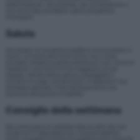
determinazione: una proposta, una conversazione o
una nuova idea potrebbero aprire prospettive
interessanti.
Salute
Hai bisogno di recuperare equilibrio tra movimento e
riposo. La mente sarà molto attiva, ma il corpo
potrebbe chiederti qualche attenzione in più. Cerca di
rispettare i tuoi ritmi e di non esagerare con gli
impegni. Attività all’aria aperta, passeggiate e
momenti di svago contribuiranno a migliorare il tuo
benessere generale. Il fine settimana porta una
piacevole sensazione di stabilità.
Consiglio della settimana
Non avere paura di cambiare idea se senti che una
strada non ti rappresenta più. Crescere significa
anche concedersi il diritto di scegliere nuovi orizzonti.