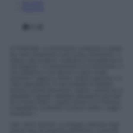
Chi siamo
Pubblicità
Facebook
X
Instagram
ATTENZIONE: Le informazioni contenute in questo
sito sono presentate a solo scopo informativo, in
nessun caso possono costituire la formulazione di
una diagnosi o la prescrizione di un trattamento, e
non intendono e non devono in alcun modo
sostituire il rapporto diretto medico-paziente o la
visita specialistica. Si raccomanda di chiedere
sempre il parere del proprio medico curante e/o di
specialisti riguardo qualsiasi indicazione riportata.
Se si hanno dubbi o quesiti sull’uso di un farmaco
è necessario contattare il proprio medico. Leggi il
Disclaimer »
Tutti i diritti riservati. Le immagini utilizzate negli
articoli sono di proprietà dell’editore o concesse