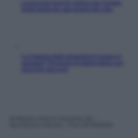
L’oroscopo food di Jupiter per l’estate
2026 dedicato agli amanti del cibo
La trappola della dopamina ti segue in
spiaggia? Strategie di digital detox per
staccare davvero
© Belpietro Edizioni Periodiche SRL –
Riproduzione riservata – P.Iva 13673600964