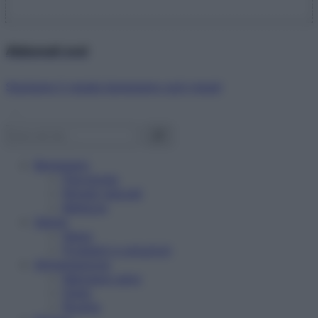
Abbonati ora!
Starbene ti regala benessere ogni mese!
Benessere
Psicologia
Rimedi naturali
Bellezza
Salute
News
Problemi e soluzioni
Alimentazione
Mangiare sano
Diete
Ricette