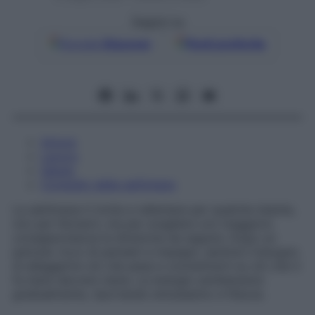
Seguici su
Google
Discover
Fonti preferite
Amore
Lavoro
Salute
Consiglio della settimana
La settimana ti invita a rallentare per qualche istante,
non per fermarti, ma per scegliere con maggiore
consapevolezza la direzione da seguire. Dopo un
periodo ricco di pensieri e impegni, sentirai il bisogno
di alleggerire ciò che pesa e concentrarti su ciò che ti
fa stare davvero bene. Le energie cambieranno
gradualmente, riportando entusiasmo e fiducia.