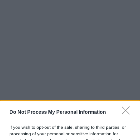
Do Not Process My Personal Information
If you wish to opt-out of the sale, sharing to third parties, or
processing of your personal or sensitive information for