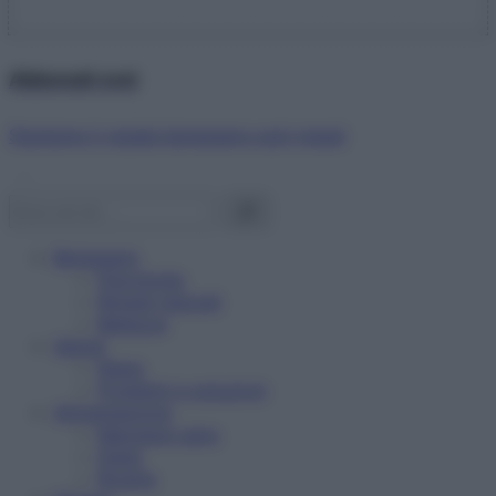
Abbonati ora!
Starbene ti regala benessere ogni mese!
Benessere
Psicologia
Rimedi naturali
Bellezza
Salute
News
Problemi e soluzioni
Alimentazione
Mangiare sano
Diete
Ricette