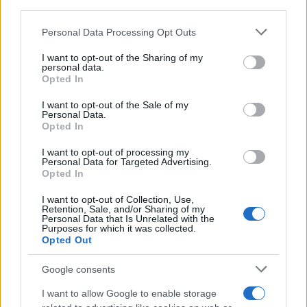
downstream participants.
Personal Data Processing Opt Outs
This information may also be disclosed by us to third parties
on the IAB’s List of Downstream Participants that may further
I want to opt-out of the Sharing of my
disclose it to other third parties.
personal data.
Opted In
Please note that this website/app uses one or more Google
services and may gather and store information including but
I want to opt-out of the Sale of my
Personal Data.
not limited to your visit or usage behaviour. You may click to
Opted In
grant or deny consent to Google and its third-party tags to
use your data for below specified purposes in below Google
I want to opt-out of processing my
consent section.
Personal Data for Targeted Advertising.
Opted In
I want to opt-out of Collection, Use,
Retention, Sale, and/or Sharing of my
Personal Data that Is Unrelated with the
Purposes for which it was collected.
Opted Out
Google consents
I want to allow Google to enable storage