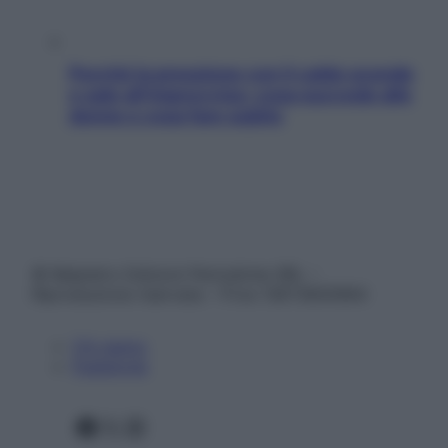
Perché la pressione con il caldo scende
e sale all’improvviso: cosa succede alle
donne e cosa fare subito
© Belpietro Edizioni Periodiche SRL –
Riproduzione riservata – P.Iva 13673600964
Chi siamo
Pubblicità
Facebook
X
Instagram