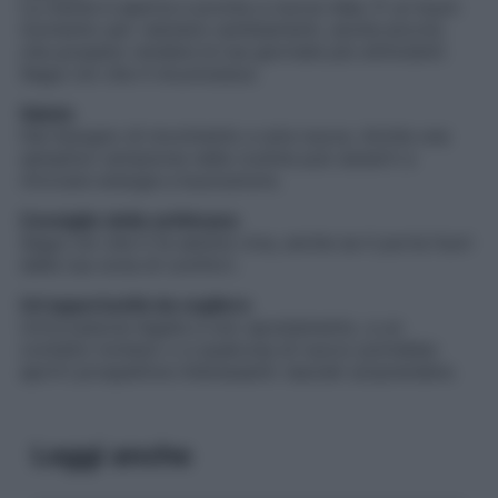
La mente è aperta e pronta a nuove idee. È un buon
momento per valutare cambiamenti, anche piccoli,
che possano rendere le tue giornate più stimolanti.
Segui ciò che ti incuriosisce.
Salute
Hai bisogno di movimento e aria nuova. Anche una
semplice variazione nella routine può aiutarti a
ritrovare energia e buonumore.
Consiglio della settimana
Segui ciò che ti fa sentire viva, anche se ti porta fuori
dalla tua zona di comfort.
Un’opportunità da cogliere
Un’occasione legata a uno spostamento, a un
contatto lontano o a qualcosa di nuovo potrebbe
aprirti prospettive interessanti: lasciati sorprendere.
Leggi anche