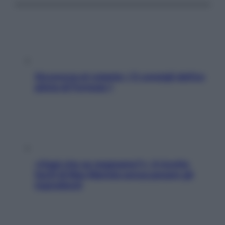
Sicurezza al volante: i 5 consigli dell’ex
pilota di Formula 1
«Oggi che se magnamo?»: 4 ricette
facili di Max Mariola senza pesare gli
ingredienti