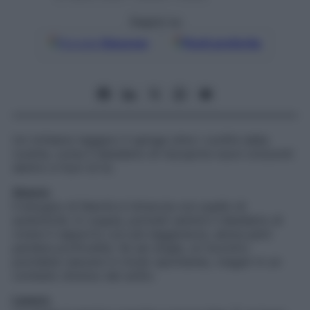
Seguici su
Google
Discover
Fonti preferite
Un richiamo leggero ti spinge oltre i confini della
routine, come il desiderio di riscoprire nuovi orizzonti
dentro e fuori di te.
Amore
Il bisogno di libertà si intreccia con quello di
autenticità. In coppia, potresti sentire il desiderio di
vivere il rapporto con più leggerezza, senza però
perdere profondità. Se sei single, un incontro
potrebbe nascere in modo spontaneo, magari in un
contesto diverso dal solito.
Lavoro