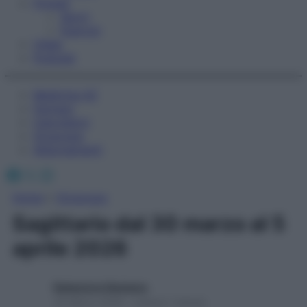
Fitness
Sport
Esercizi
Video
Podcast
Medicina AZ
Farmaci
Calcolatori
Oroscopo
Abbonamenti
Facebook
X
Instagram
Home
»
Oroscopo
Sagittario dal 30 marzo al 5
aprile 2026
Redazione Starbene
30 Marzo 2026 – Lettura 1 minuto