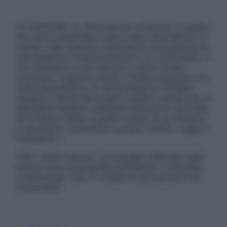
ATTENZIONE: Le informazioni contenute in questo
sito sono presentate a solo scopo informativo, in
nessun caso possono costituire la formulazione di
una diagnosi o la prescrizione di un trattamento, e
non intendono e non devono in alcun modo
sostituire il rapporto diretto medico-paziente o la
visita specialistica. Si raccomanda di chiedere
sempre il parere del proprio medico curante e/o di
specialisti riguardo qualsiasi indicazione riportata.
Se si hanno dubbi o quesiti sull’uso di un farmaco
è necessario contattare il proprio medico. Leggi il
Disclaimer »
Tutti i diritti riservati. Le immagini utilizzate negli
articoli sono di proprietà dell’editore o concesse
in licenza per l’uso. È vietata la riproduzione non
autorizzata.