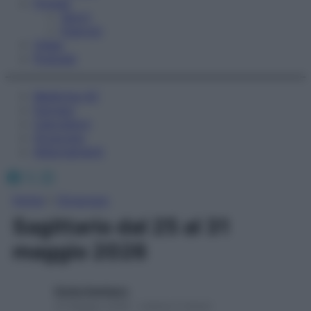
Fitness
Sport
Esercizi
Video
Podcast
Medicina AZ
Farmaci
Calcolatori
Oroscopo
Abbonamenti
Facebook
X
Instagram
Home
»
Oroscopo
Sagittario dal 25 al 31
maggio 2026
Giulia Gambaro
24 Maggio 2026 – Lettura 2 minuti