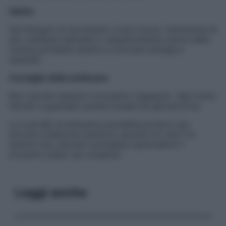
Salute
Hai bisogno di movimento e aria nuova. Camminare di
più, cambiare abitudini o semplicemente uscire dalla
routine potrebbe aiutarti a ritrovare energia e
serenità.
Consiglio della settimana
Non cercare sempre il prossimo traguardo. Ogni tanto
fermati a guardare quanta strada hai già percorso.
La Luna Blu di domenica potrebbe portarti una
piccola rivelazione interiore: ascolta ciò che ti fa
sentire viva, perché lì potrebbe nascondersi il
prossimo passo da compiere.
Leggi anche