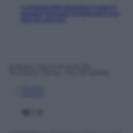
La trappola della dopamina ti segue in
spiaggia? Strategie di digital detox per
staccare davvero
© Belpietro Edizioni Periodiche SRL –
Riproduzione riservata – P.Iva 13673600964
Chi siamo
Pubblicità
Facebook
X
Instagram