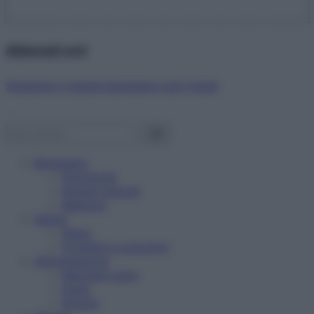
Abbonati ora!
Starbene ti regala benessere ogni mese!
Benessere
Psicologia
Rimedi naturali
Bellezza
Salute
News
Problemi e soluzioni
Alimentazione
Mangiare sano
Diete
Ricette