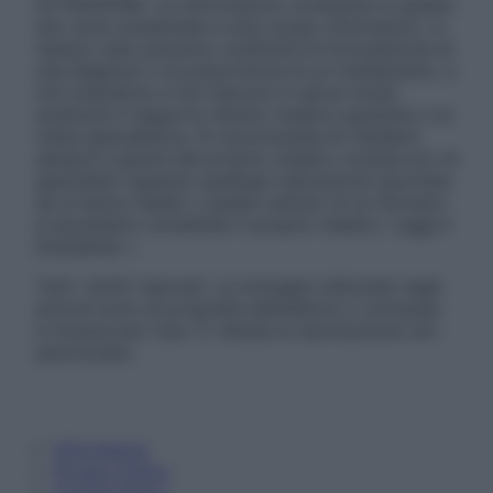
ATTENZIONE: Le informazioni contenute in questo
sito sono presentate a solo scopo informativo, in
nessun caso possono costituire la formulazione di
una diagnosi o la prescrizione di un trattamento, e
non intendono e non devono in alcun modo
sostituire il rapporto diretto medico-paziente o la
visita specialistica. Si raccomanda di chiedere
sempre il parere del proprio medico curante e/o di
specialisti riguardo qualsiasi indicazione riportata.
Se si hanno dubbi o quesiti sull’uso di un farmaco
è necessario contattare il proprio medico. Leggi il
Disclaimer »
Tutti i diritti riservati. Le immagini utilizzate negli
articoli sono di proprietà dell’editore o concesse
in licenza per l’uso. È vietata la riproduzione non
autorizzata.
Informativa
Privacy Policy