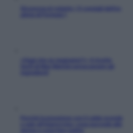
Sicurezza al volante: i 5 consigli dell’ex
pilota di Formula 1
«Oggi che se magnamo?»: 4 ricette
facili di Max Mariola senza pesare gli
ingredienti
Perché la pressione con il caldo scende
e sale all’improvviso: cosa succede alle
donne e cosa fare subito