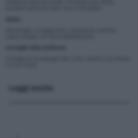
mettendo basi più solide. Continua così, senza
perdere fiducia se tutto non è immediato.
Salute
Hai bisogno di leggerezza, soprattutto emotiva.
Lascia andare ciò che ti appesantisce.
Consiglio della settimana
Proteggi la tua energia. Non tutto merita il tuo tempo
e il tuo cuore.
Leggi anche