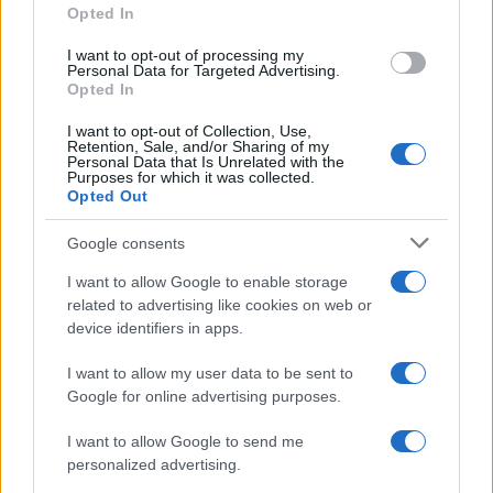
Opted In
grant or deny consent to Google and its third-party tags to
use your data for below specified purposes in below Google
I want to opt-out of processing my
consent section.
Personal Data for Targeted Advertising.
Opted In
I want to opt-out of Collection, Use,
Retention, Sale, and/or Sharing of my
Personal Data that Is Unrelated with the
Purposes for which it was collected.
Opted Out
Google consents
I want to allow Google to enable storage
related to advertising like cookies on web or
device identifiers in apps.
I want to allow my user data to be sent to
Google for online advertising purposes.
I want to allow Google to send me
personalized advertising.