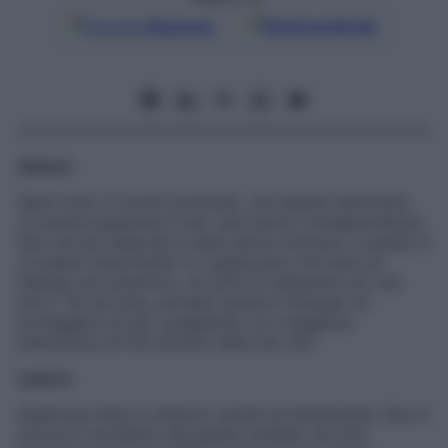
Google
Discover
Fonti preferite
Amore
Senti tutto in modo profondo, ma questa settimana
c’è anche qualcosa in più: una nuova consapevolezza.
Non sei più disposta a dare senza ricevere, e questo è
un passo importante. In coppia puoi ritrovare un
dialogo più autentico, se eviti di trattenere ciò che
provi. Se sei sola, potresti sentire il bisogno di
proteggerti di più, scegliendo con maggiore
attenzione chi far entrare nella tua vita.
Lavoro
Qualcosa inizia a chiarirsi, anche se lentamente. Non è
ancora il momento dei grandi risultati, ma stai