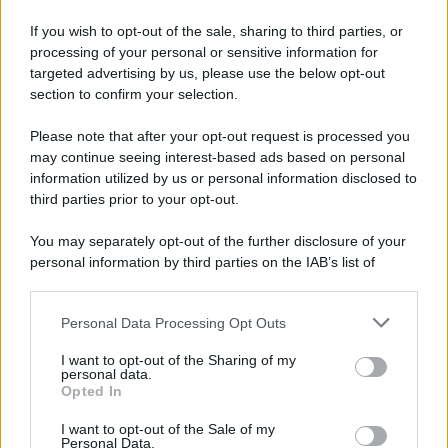
If you wish to opt-out of the sale, sharing to third parties, or
processing of your personal or sensitive information for
targeted advertising by us, please use the below opt-out
section to confirm your selection.
Please note that after your opt-out request is processed you
may continue seeing interest-based ads based on personal
information utilized by us or personal information disclosed to
third parties prior to your opt-out.
You may separately opt-out of the further disclosure of your
personal information by third parties on the IAB’s list of
downstream participants.
Personal Data Processing Opt Outs
This information may also be disclosed by us to third parties
on the IAB’s List of Downstream Participants that may further
I want to opt-out of the Sharing of my
disclose it to other third parties.
personal data.
Opted In
Please note that this website/app uses one or more Google
services and may gather and store information including but
I want to opt-out of the Sale of my
Personal Data.
not limited to your visit or usage behaviour. You may click to