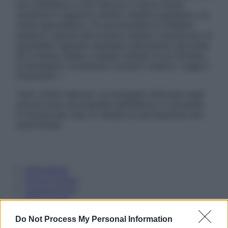
non intendono e non devono in alcun modo
sostituire il rapporto diretto medico-paziente o la
visita specialistica. Si raccomanda di chiedere
sempre il parere del proprio medico curante e/o di
specialisti riguardo qualsiasi indicazione riportata.
Se si hanno dubbi o quesiti sull’uso di un farmaco
è necessario contattare il proprio medico. Leggi il
Disclaimer »
Tutti i diritti riservati. Le immagini utilizzate negli
articoli sono di proprietà dell’editore o concesse
in licenza per l’uso. È vietata la riproduzione non
autorizzata.
Informativa
Privacy Policy
Cookie Policy
Note Legali
Preferenze Privacy
Do Not Process My Personal Information