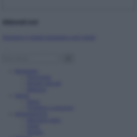
Abbonati ora!
Starbene ti regala benessere ogni mese!
Benessere
Psicologia
Rimedi naturali
Bellezza
Salute
News
Problemi e soluzioni
Alimentazione
Mangiare sano
Diete
Ricette