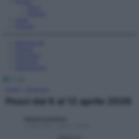
Fitness
Sport
Esercizi
Video
Podcast
Medicina AZ
Farmaci
Calcolatori
Oroscopo
Abbonamenti
Facebook
X
Instagram
Home
»
Oroscopo
Pesci dal 6 al 12 aprile 2026
Redazione Starbene
3 Aprile 2026 – Lettura 1 minuto
Seguici su