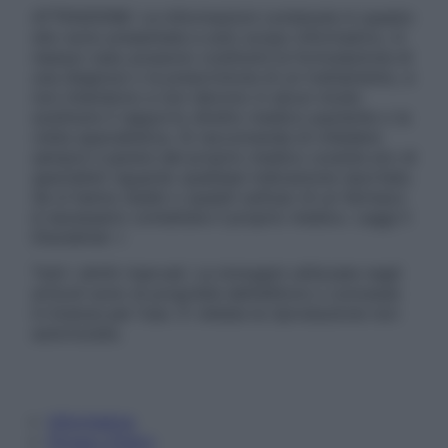
ATTENZIONE: Le informazioni contenute in questo
sito sono presentate a solo scopo informativo, in
nessun caso possono costituire la formulazione di
una diagnosi o la prescrizione di un trattamento, e
non intendono e non devono in alcun modo
sostituire il rapporto diretto medico-paziente o la
visita specialistica. Si raccomanda di chiedere
sempre il parere del proprio medico curante e/o di
specialisti riguardo qualsiasi indicazione riportata.
Se si hanno dubbi o quesiti sull’uso di un farmaco
è necessario contattare il proprio medico. Leggi il
Disclaimer »
Tutti i diritti riservati. Le immagini utilizzate negli
articoli sono di proprietà dell’editore o concesse
in licenza per l’uso. È vietata la riproduzione non
autorizzata.
Informativa
Privacy Policy