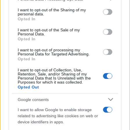
on the IAB’s List of Downstream Participants that may further
I want to opt-out of the Sharing of my
disclose it to other third parties.
personal data.
Opted In
Please note that this website/app uses one or more Google
services and may gather and store information including but
I want to opt-out of the Sale of my
Personal Data.
not limited to your visit or usage behaviour. You may click to
Opted In
grant or deny consent to Google and its third-party tags to
use your data for below specified purposes in below Google
I want to opt-out of processing my
consent section.
Personal Data for Targeted Advertising.
Opted In
I want to opt-out of Collection, Use,
Retention, Sale, and/or Sharing of my
Personal Data that Is Unrelated with the
Purposes for which it was collected.
Opted Out
Google consents
I want to allow Google to enable storage
related to advertising like cookies on web or
device identifiers in apps.