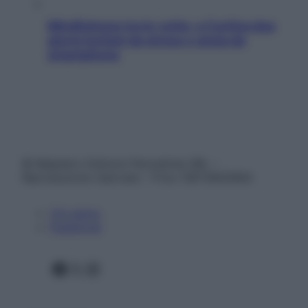
Mindfulness tra le vette: a Cortina due
giorni lontani da stress e ansia da
smartphone
© Belpietro Edizioni Periodiche SRL –
Riproduzione riservata – P.Iva 13673600964
Chi siamo
Pubblicità
Facebook
X
Instagram