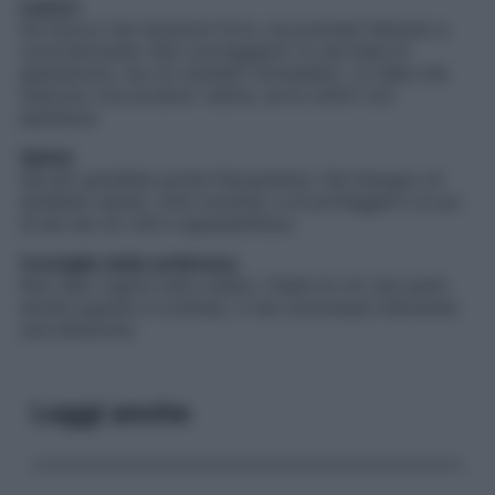
Lavoro
Sul lavoro hai intuizioni forti, ma potresti faticare a
concretizzarle. Non scoraggiarti: è una fase di
gestazione, non di risultato immediato. Le idee che
nascono ora avranno valore, se le coltivi con
pazienza.
Salute
Sei più sensibile anche fisicamente. Hai bisogno di
ambienti sereni, ritmi morbidi, e di proteggerti un po’
di più da ciò che ti appesantisce.
Consiglio della settimana
Non devi capire tutto subito. Fidati di ciò che senti:
anche quando è confuso, ti sta comunque indicando
una direzione.
Leggi anche