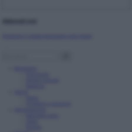
Abbonati ora!
Starbene ti regala benessere ogni mese!
Benessere
Psicologia
Rimedi naturali
Bellezza
Salute
News
Problemi e soluzioni
Alimentazione
Mangiare sano
Diete
Ricette