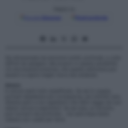
Seguici su
Google
Discover
Fonti preferite
Sei attraversata da emozioni sottili, profonde, a volte
difficili da spiegare. Ma proprio in questa sensibilità
c’è una bussola preziosa, che questa settimana può
aiutarti a capire meglio dove stai andando.
Amore
In amore senti tutto amplificato. Se sei in coppia,
potresti desiderare più connessione, più intimità vera.
Attenta però a non aspettarti che l’altro legga nei tuoi
silenzi: prova a esprimerti. Se sei sola, un incontro
può toccarti nel profondo… ma sarà importante
restare con i piedi per terra.