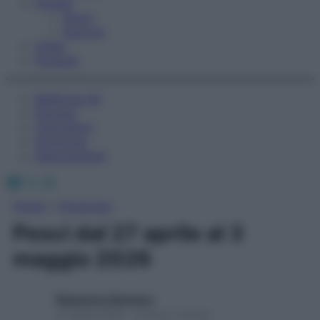
Fitness
Sport
Esercizi
Video
Podcast
Medicina AZ
Farmaci
Calcolatori
Oroscopo
Abbonamenti
Facebook
X
Instagram
Home
»
Oroscopo
Pesci dal 27 aprile al 3
maggio 2026
Redazione Starbene
27 Aprile 2026 – Lettura 1 minuto