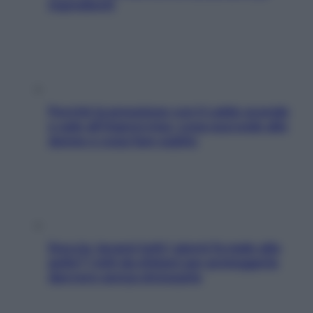
ingredienti
Perché la pressione con il caldo scende
e sale all’improvviso: cosa succede alle
donne e cosa fare subito
Doccia, lavarsi tutti i giorni fa male alla
pelle? I miti da sfatare per proteggerla
davvero senza stressarla