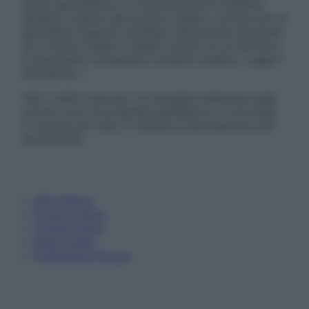
visita specialistica. Si raccomanda di chiedere
sempre il parere del proprio medico curante e/o di
specialisti riguardo qualsiasi indicazione riportata.
Se si hanno dubbi o quesiti sull’uso di un farmaco
è necessario contattare il proprio medico. Leggi il
Disclaimer »
Tutti i diritti riservati. Le immagini utilizzate negli
articoli sono di proprietà dell’editore o concesse
in licenza per l’uso. È vietata la riproduzione non
autorizzata.
Informativa
Privacy Policy
Cookie Policy
Note Legali
Preferenze Privacy