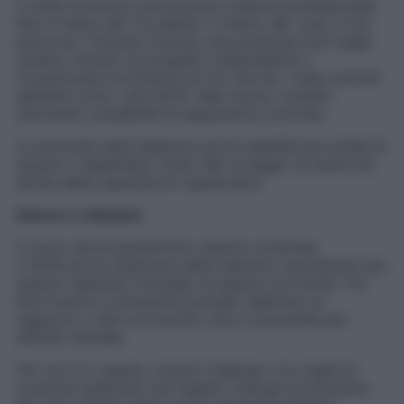
Il 2026 favorisce innovazione e libertà professionale.
Non è l’anno del “mi adatto”, è l’anno del “creo il mio
percorso”. Potresti ricevere una proposta fuori dagli
schemi, iniziare un progetto indipendente o
rivoluzionare la struttura di ciò che fai. I mesi centrali
dell’anno sono i più fertili: idee nuove, contatti
stimolanti, possibilità di espansione concreta.
La seconda metà dell’anno porta stabilità più solida di
quanto ti aspettassi, frutto del coraggio di osare ma
anche della capacità di organizzare.
Amore e relazioni
Il cuore cerca autenticità e libertà condivisa.
Il 2026 porta chiarezza nelle relazioni, soprattutto per
quanto riguarda il bisogno di spazio e di verità. Tra
fine inverno e primavera potresti ridefinire un
rapporto o fare un incontro che ti sorprende per
affinità mentale.
Per chi è in coppia, cresce il dialogo e la voglia di
costruire qualcosa che rispetti i bisogni di entrambi.