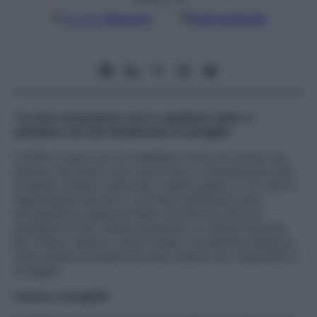
Google
Discover
Fonti preferite
“La vera rivoluzione non è cambiare tutto: è
cambiare ciò che finalmente ti somiglia”.
Il 2026 si apre con un desiderio forte di novità, ma
diverso dal solito: non cerchi più il cambiamento per
rompere schemi, bensì per creare spazio a ciò che ti
rappresenta davvero. Le prime settimane sono
introspettive, piene di idee che devono ancora
prendere forma. Dalla primavera, la visione diventa
più chiara: capisci cosa è tempo di lasciare andare e
cosa merita di essere portato avanti con originalità e
coraggio.
Lavoro e progetti