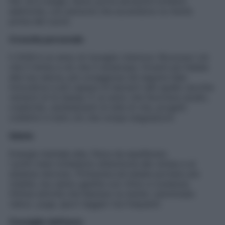
Per chi è single, l’anno porta attrazioni brillanti,
elettriche, con persone che accendono la mente
prima del cuore.
Crescita personale
Il 2026 è un anno di risveglio interiore. Riconosci ciò
che ti limita e ciò che ti emancipa. Diventi più fedele
alla tua natura, più coraggiosa nel seguire idee
innovative e più capace di lasciarti alle spalle vecchie
versioni di te stessa. È un anno che favorisce studio,
creatività, cambiamenti di stile di vita, progetti
collettivi e tutto ciò che rompe stagnazioni.
Salute
Energia mentale alta, fisica da equilibrare.
I primi mesi richiedono attenzione allo stress e al
sistema nervoso. Primavera ed estate portano più
vitalità, ma vanno gestite con ritmo e costanza.
Ottime attività che liberano la mente: camminate
veloci, yoga, sport leggeri ma frequenti.
Consiglio dell’anno