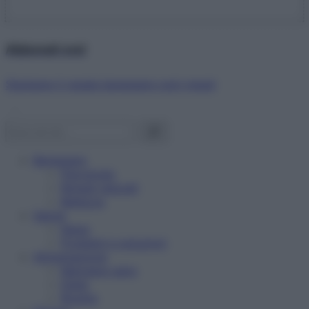
Abbonati ora!
Starbene ti regala benessere ogni mese!
Benessere
Psicologia
Rimedi naturali
Bellezza
Salute
News
Problemi e soluzioni
Alimentazione
Mangiare sano
Diete
Ricette