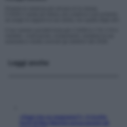
Diventa la versione più sincera di te stessa.
Il 2026 ti rende più libera, più creativa e più potente,
se scegli di seguire la tua verità, non quella degli altri
Il tuo numero portafortuna per il 2026 è: il 10. Il 10 è
risultato, costruzione, compimento: sostiene la tua
avanzata e rende concreti gli obiettivi del 2026.
Leggi anche
«Oggi che se magnamo?»: 4 ricette
facili di Max Mariola senza pesare gli