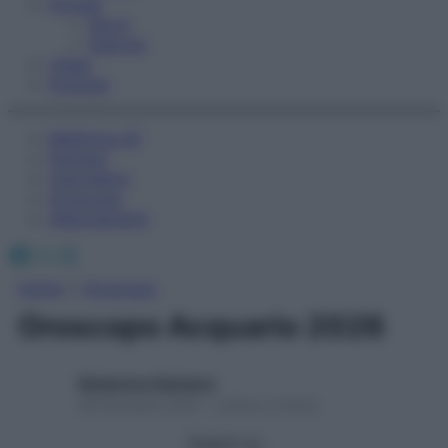
Fitness
Sport
Esercizi
Video
Podcast
Medicina AZ
Farmaci
Calcolatori
Oroscopo
Abbonamenti
Facebook
X
Instagram
Home
»
Oroscopo
Oroscopo Acquario 2026
Redazione Starbene
29 Dicembre 2025 – Lettura 3 minuti
Seguici su