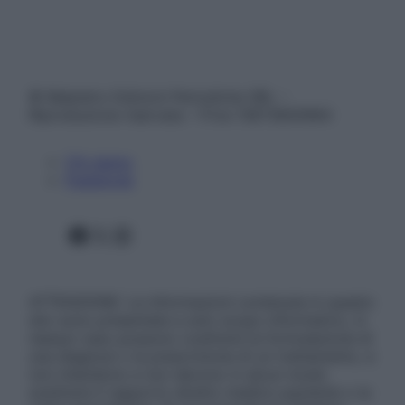
© Belpietro Edizioni Periodiche SRL –
Riproduzione riservata – P.Iva 13673600964
Chi siamo
Pubblicità
Facebook
X
Instagram
ATTENZIONE: Le informazioni contenute in questo
sito sono presentate a solo scopo informativo, in
nessun caso possono costituire la formulazione di
una diagnosi o la prescrizione di un trattamento, e
non intendono e non devono in alcun modo
sostituire il rapporto diretto medico-paziente o la