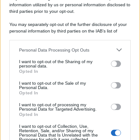
information utilized by us or personal information disclosed to
third parties prior to your opt-out.
You may separately opt-out of the further disclosure of your
personal information by third parties on the IAB’s list of
downstream participants.
Personal Data Processing Opt Outs
This information may also be disclosed by us to third parties
on the IAB’s List of Downstream Participants that may further
I want to opt-out of the Sharing of my
disclose it to other third parties.
personal data.
Opted In
Please note that this website/app uses one or more Google
services and may gather and store information including but
I want to opt-out of the Sale of my
Personal Data.
not limited to your visit or usage behaviour. You may click to
Opted In
grant or deny consent to Google and its third-party tags to
use your data for below specified purposes in below Google
I want to opt-out of processing my
consent section.
Personal Data for Targeted Advertising.
Opted In
I want to opt-out of Collection, Use,
Retention, Sale, and/or Sharing of my
Personal Data that Is Unrelated with the
Purposes for which it was collected.