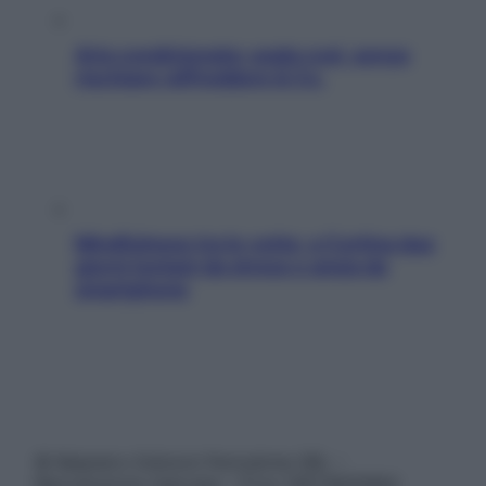
Aria condizionata: usala così, senza
rischiare raffreddore & Co.
Mindfulness tra le vette: a Cortina due
giorni lontani da stress e ansia da
smartphone
© Belpietro Edizioni Periodiche SRL –
Riproduzione riservata – P.Iva 13673600964