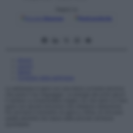
Seguici su
Google
Discover
Fonti preferite
Amore
Lavoro
Salute
Consiglio della settimana
La settimana si apre con una dolce corrente emotiva
che parla il tuo linguaggio. Le energie dei primi giorni
ti aiutano a comprendere meglio ciò che senti e a fare
pace con alcune emozioni che chiedono attenzione.
Poi arriverà il momento di agire e, infine, di ritrovare
quella serenità che nasce dalle piccole certezze
quotidiane.