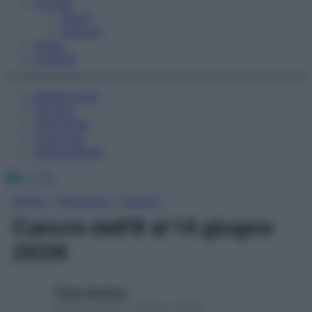
Fitness
Sport
Esercizi
Video
Podcast
Medicina AZ
Farmaci
Calcolatori
Oroscopo
Abbonamenti
Facebook
X
Instagram
Home
»
Oroscopo
»
Cancro
Cancro dall’8 al 14 giugno
2026
Giulia Gambaro
8 Giugno 2026 – Lettura 2 minuti