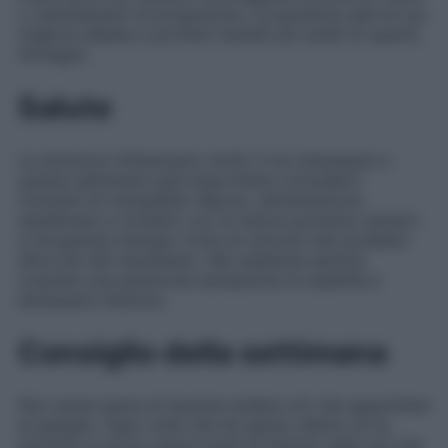
o cambiamenti di programma. La pazienza sarà la tua
migliore alleata e porterà risultati più solidi di quanto
immagini.
Salute
Le emozioni influenzano molto il tuo benessere e
questa settimana sarà importante concederti
momenti di tranquillità. Riposo, alimentazione
equilibrata e contatto con la natura potranno aiutarti
a recuperare energia. Evita di caricarti dei problemi
altrui più del necessario. Nel weekend sentirai
crescere una piacevole sensazione di stabilità e
benessere interiore.
Consiglio della settimana
Non avere paura di lasciare andare ciò che appartiene
al passato. Ogni volta che fai spazio dentro di te,
permetti a nuove opportunità di entrare nella tua vita.