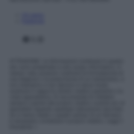
Chi siamo
Pubblicità
Facebook
X
Instagram
ATTENZIONE: Le informazioni contenute in questo
sito sono presentate a solo scopo informativo, in
nessun caso possono costituire la formulazione di
una diagnosi o la prescrizione di un trattamento, e
non intendono e non devono in alcun modo
sostituire il rapporto diretto medico-paziente o la
visita specialistica. Si raccomanda di chiedere
sempre il parere del proprio medico curante e/o di
specialisti riguardo qualsiasi indicazione riportata.
Se si hanno dubbi o quesiti sull’uso di un farmaco
è necessario contattare il proprio medico. Leggi il
Disclaimer »