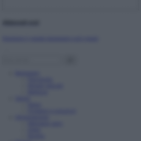
Abbonati ora!
Starbene ti regala benessere ogni mese!
Benessere
Psicologia
Rimedi naturali
Bellezza
Salute
News
Problemi e soluzioni
Alimentazione
Mangiare sano
Diete
Ricette