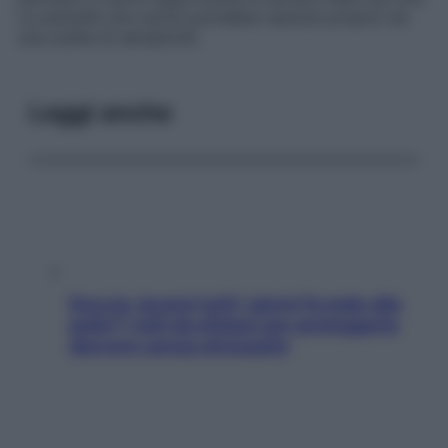
La serenità che cerchi potrebbe nascere proprio da
una scelta di semplicità.
Leggi anche
Doccia, lavarsi tutti i giorni fa male alla
pelle? I miti da sfatare per proteggerla
davvero senza stressarla