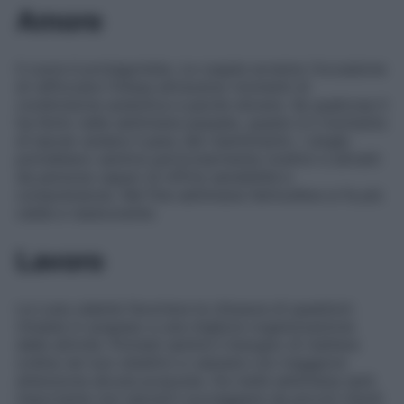
Amore
Il cuore è protagonista. Le coppie avranno l’occasione
di rafforzare l’intesa attraverso momenti di
condivisione autentica e parole sincere. Se qualcosa ti
ha ferito nelle settimane passate, questo è il momento
di lasciar andare il peso del risentimento. I single
potrebbero sentirsi particolarmente ricettivi e attratti
da persone capaci di offrire sensibilità e
comprensione. Nel fine settimana l’atmosfera si fa più
calda e rassicurante.
Lavoro
La Luna calante favorisce la chiusura di questioni
rimaste in sospeso e una migliore organizzazione
delle attività. Potresti sentire il bisogno di mettere
ordine nei tuoi obiettivi e valutare con maggiore
attenzione alcune proposte. Da metà settimana sarà
importante non lasciarti scoraggiare da piccoli ritardi