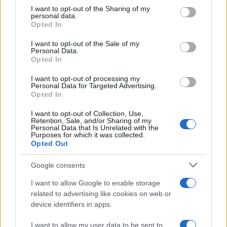
on the IAB’s List of Downstream Participants that may further
I want to opt-out of the Sharing of my
disclose it to other third parties.
personal data.
Opted In
Please note that this website/app uses one or more Google
services and may gather and store information including but
I want to opt-out of the Sale of my
Personal Data.
not limited to your visit or usage behaviour. You may click to
Opted In
grant or deny consent to Google and its third-party tags to
use your data for below specified purposes in below Google
I want to opt-out of processing my
consent section.
Personal Data for Targeted Advertising.
Opted In
I want to opt-out of Collection, Use,
Retention, Sale, and/or Sharing of my
Personal Data that Is Unrelated with the
Purposes for which it was collected.
Opted Out
Google consents
I want to allow Google to enable storage
related to advertising like cookies on web or
device identifiers in apps.
I want to allow my user data to be sent to