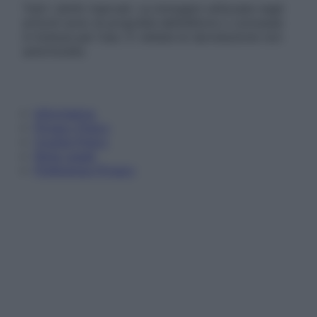
Tutti i diritti riservati. Le immagini utilizzate negli
articoli sono di proprietà dell’editore o concesse
in licenza per l’uso. È vietata la riproduzione non
autorizzata.
Informativa
Privacy Policy
Cookie Policy
Note Legali
Preferenze Privacy