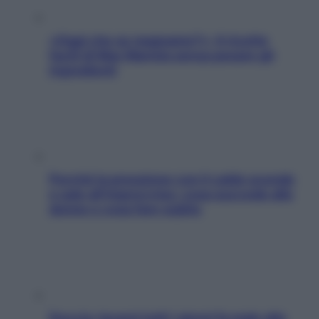
«Oggi che se magnamo?»: 4 ricette
facili di Max Mariola senza pesare gli
ingredienti
Perché la pressione con il caldo scende
e sale all’improvviso: cosa succede alle
donne e cosa fare subito
Doccia, lavarsi tutti i giorni fa male alla