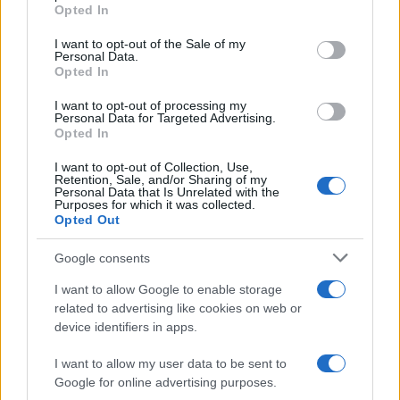
Opted In
Please note that this website/app uses one or more Google
services and may gather and store information including but
I want to opt-out of the Sale of my
Personal Data.
not limited to your visit or usage behaviour. You may click to
Opted In
grant or deny consent to Google and its third-party tags to
use your data for below specified purposes in below Google
I want to opt-out of processing my
consent section.
Personal Data for Targeted Advertising.
Opted In
I want to opt-out of Collection, Use,
Retention, Sale, and/or Sharing of my
Personal Data that Is Unrelated with the
Purposes for which it was collected.
Opted Out
Google consents
I want to allow Google to enable storage
related to advertising like cookies on web or
device identifiers in apps.
I want to allow my user data to be sent to
Google for online advertising purposes.