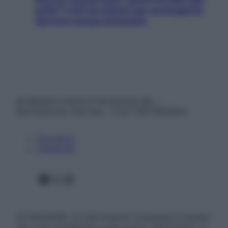
pelle? I miti da sfatare per proteggerla
davvero senza stressarla
© Belpietro Edizioni Periodiche SRL –
Riproduzione riservata – P.Iva 13673600964
Chi siamo
Pubblicità
Facebook
X
Instagram
ATTENZIONE: Le informazioni contenute in questo
sito sono presentate a solo scopo informativo, in