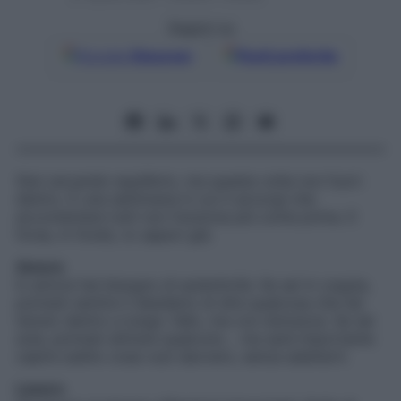
Seguici su
Google
Discover
Fonti preferite
Stai cercando equilibrio, ma questa volta non fuori:
dentro. È una settimana in cui ti accorgi che
accontentare tutti non funziona più come prima. E
forse, in fondo, lo sapevi già.
Amore
In amore hai bisogno di autenticità. Se sei in coppia,
potresti sentire il desiderio di dire qualcosa che hai
tenuto dentro a lungo: fallo, ma con dolcezza. Se sei
sola, potresti attirare qualcuno… ma sarà importante
capire subito cosa vuoi davvero, senza adattarti.
Lavoro