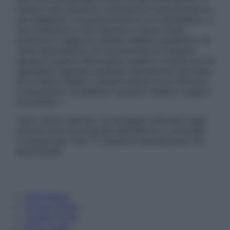
nessun caso possono costituire la formulazione di
una diagnosi o la prescrizione di un trattamento, e
non intendono e non devono in alcun modo
sostituire il rapporto diretto medico-paziente o la
visita specialistica. Si raccomanda di chiedere
sempre il parere del proprio medico curante e/o di
specialisti riguardo qualsiasi indicazione riportata.
Se si hanno dubbi o quesiti sull’uso di un farmaco
è necessario contattare il proprio medico. Leggi il
Disclaimer »
Tutti i diritti riservati. Le immagini utilizzate negli
articoli sono di proprietà dell’editore o concesse
in licenza per l’uso. È vietata la riproduzione non
autorizzata.
Informativa
Privacy Policy
Cookie Policy
Note Legali