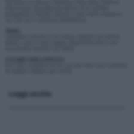
Sul lavoro si aprono riflessioni importanti. Nulla di
improvviso, ma qualcosa dentro di te cambia
prospettiva. Potresti iniziare a dare meno energia a
ciò che non ti valorizza abbastanza.
Salute
L’equilibrio emotivo è la chiave. Quando sei serena
dentro, tutto il resto segue. Attenzione solo a non
accumulare tensioni non dette.
Consiglio della settimana
Non devi scegliere tra te e gli altri: devi solo smettere
di metterti sempre per ultima.
Leggi anche