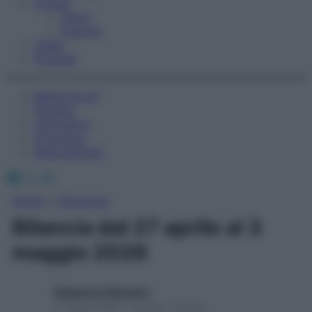
Fitness
Sport
Esercizi
Video
Podcast
Medicina AZ
Farmaci
Calcolatori
Oroscopo
Abbonamenti
Facebook
X
Instagram
Home
»
Oroscopo
Bilancia dal 27 aprile al 3
maggio 2026
Redazione Starbene
27 Aprile 2026 – Lettura 1 minuto