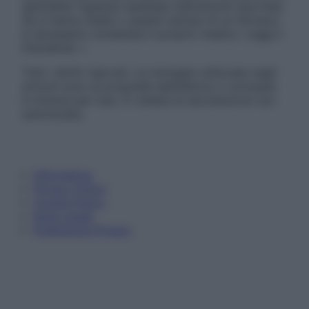
specialisti riguardo qualsiasi indicazione riportata.
Se si hanno dubbi o quesiti sull’uso di un farmaco
è necessario contattare il proprio medico. Leggi il
Disclaimer »
Tutti i diritti riservati. Le immagini utilizzate negli
articoli sono di proprietà dell’editore o concesse
in licenza per l’uso. È vietata la riproduzione non
autorizzata.
Informativa
Privacy Policy
Cookie Policy
Note Legali
Preferenze Privacy