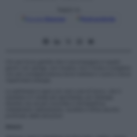
Seguici su
Google
Discover
Fonti preferite
C’è una forza gentile che ti accompagna in questi
giorni: non spinge, non incalza, ma ti invita a scegliere
con più consapevolezza dove mettere il cuore e dove
risparmiare energia.
La settimana si apre con una Luna di fuoco, che ti
sostiene e ti rende più spontanea, poi l’energia
diventa via via più concreta e introspettiva,
chiedendoti radicamento, lucidità e infine ascolto
profondo delle emozioni.
Amore