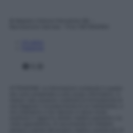
© Belpietro Edizioni Periodiche SRL –
Riproduzione riservata – P.Iva 13673600964
Chi siamo
Pubblicità
Facebook
X
Instagram
ATTENZIONE: Le informazioni contenute in questo
sito sono presentate a solo scopo informativo, in
nessun caso possono costituire la formulazione di
una diagnosi o la prescrizione di un trattamento, e
non intendono e non devono in alcun modo
sostituire il rapporto diretto medico-paziente o la
visita specialistica. Si raccomanda di chiedere
sempre il parere del proprio medico curante e/o di