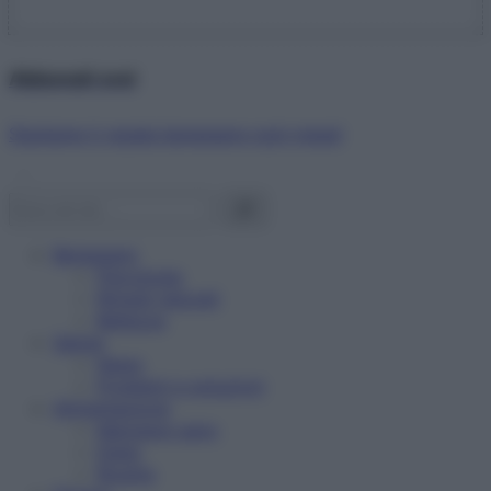
Abbonati ora!
Starbene ti regala benessere ogni mese!
Benessere
Psicologia
Rimedi naturali
Bellezza
Salute
News
Problemi e soluzioni
Alimentazione
Mangiare sano
Diete
Ricette