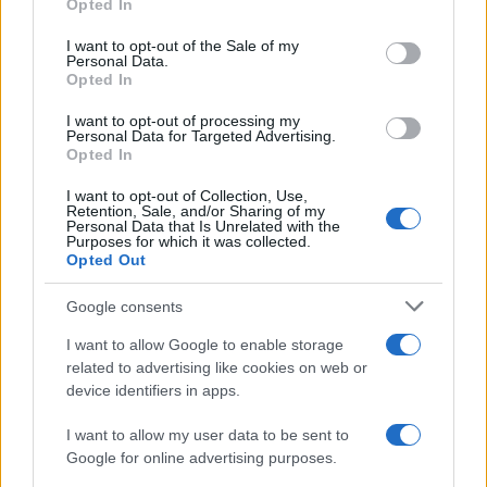
Opted In
Please note that this website/app uses one or more Google
services and may gather and store information including but
I want to opt-out of the Sale of my
Personal Data.
not limited to your visit or usage behaviour. You may click to
Opted In
grant or deny consent to Google and its third-party tags to
use your data for below specified purposes in below Google
I want to opt-out of processing my
consent section.
Personal Data for Targeted Advertising.
Opted In
I want to opt-out of Collection, Use,
Retention, Sale, and/or Sharing of my
Personal Data that Is Unrelated with the
Purposes for which it was collected.
Opted Out
Google consents
I want to allow Google to enable storage
related to advertising like cookies on web or
device identifiers in apps.
I want to allow my user data to be sent to
Google for online advertising purposes.