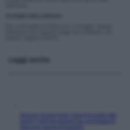
settimana.
Consiglio della settimana
Non confondere la fretta con il coraggio. Questa
settimana vinci quando scegli con presenza, non
quando reagisci d’istinto
Leggi anche
Doccia, lavarsi tutti i giorni fa male alla
pelle? I miti da sfatare per proteggerla
davvero senza stressarla