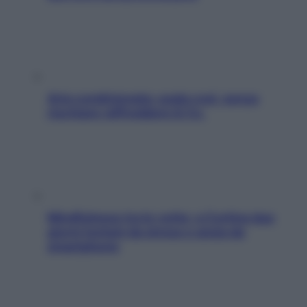
Aria condizionata: usala così, senza
rischiare raffreddore & Co.
Mindfulness tra le vette: a Cortina due
giorni lontani da stress e ansia da
smartphone