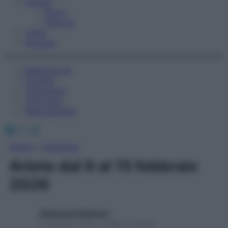
Fitness
Sport
Esercizi
Video
Podcast
Medicina AZ
Farmaci
Calcolatori
Oroscopo
Abbonamenti
Facebook
X
Instagram
Home
»
Oroscopo
Ariete dal 9 al 15 febbraio
2026
Redazione Starbene
8 Febbraio 2026 – Lettura 2 minuti