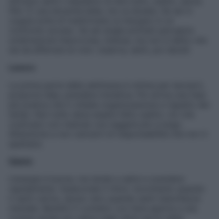
All’inizio senti il desiderio di dire tutto, subito, senza
filtri. È una sincerità bella, ma va dosata. Se sei in
coppia evita di trasformare un bisogno in un
confronto acceso. Se sei single potresti percepire
un’attrazione improvvisa, intensa, ma non è detto che
sia da afferrare al volo: osserva, senti, poi decidi.
Lavoro
La prima parte della settimana è ottima per lanciarti,
proporre idee, prendere iniziativa. Poi arriva una fase
più pratica che ti chiede organizzazione e rispetto dei
tempi. Non tutto deve essere fatto subito: ciò che
costruisci con metodo ora reggerà più a lungo.
Attenzione a non caricarti di responsabilità che non ti
spettano.
Salute
L’energia è buona, ma tende a salire e scendere
rapidamente. Asseconda il ritmo: movimento quando
ti senti carica, riposo vero quando senti stanchezza
mentale. Benefici il contatto con l’aria aperta e una
routine serale più calma negli ultimi giorni della