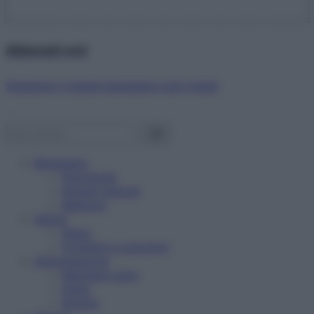
Abbonati ora!
Starbene ti regala benessere ogni mese!
Benessere
Psicologia
Rimedi naturali
Bellezza
Salute
News
Problemi e soluzioni
Alimentazione
Mangiare sano
Diete
Ricette