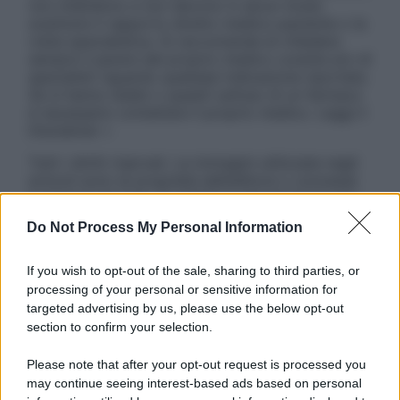
non intendono e non devono in alcun modo
sostituire il rapporto diretto medico-paziente o la
visita specialistica. Si raccomanda di chiedere
sempre il parere del proprio medico curante e/o di
specialisti riguardo qualsiasi indicazione riportata.
Se si hanno dubbi o quesiti sull’uso di un farmaco
è necessario contattare il proprio medico. Leggi il
Disclaimer »
Tutti i diritti riservati. Le immagini utilizzate negli
articoli sono di proprietà dell’editore o concesse
in licenza per l’uso. È vietata la riproduzione non
autorizzata.
Do Not Process My Personal Information
If you wish to opt-out of the sale, sharing to third parties, or
processing of your personal or sensitive information for
Informativa
targeted advertising by us, please use the below opt-out
Privacy Policy
section to confirm your selection.
Cookie Policy
Note Legali
Please note that after your opt-out request is processed you
Preferenze Privacy
may continue seeing interest-based ads based on personal