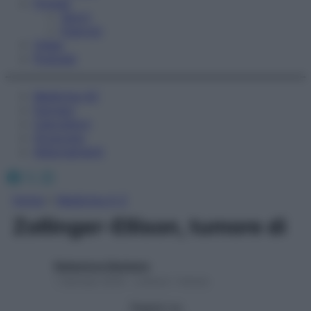
Fitness
Sport
Esercizi
Video
Podcast
Medicina AZ
Farmaci
Calcolatori
Oroscopo
Abbonamenti
Facebook
X
Instagram
Home
»
Medicina A-Z
Zollinger-Ellison, tumore di
Redazione Starbene
1 Gennaio 2025 – Lettura 1 minuto
Seguici su