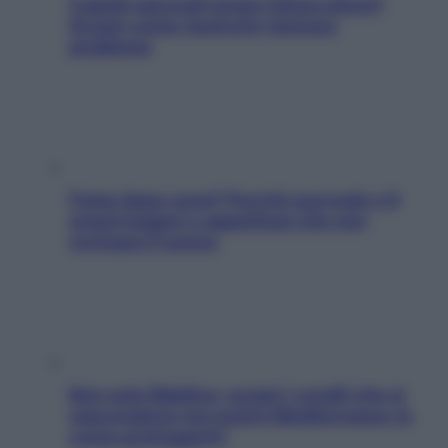
Capelli spezzati lungo l’attaccatura?
Scopri come risolvere l’annoso
problema
Fame dopo cena? Perché succede e 6
snack leggeri e appetitosi che non
rovinano il sonno
Non solo Maldive: scopri i coralli che si
nascondono nel nostro Mediterraneo (e
come proteggerli)