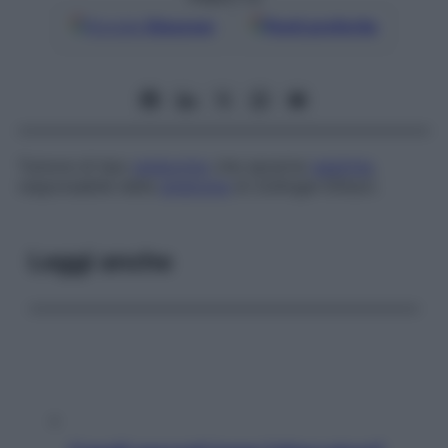
Google
Discover
Fonti preferite
Tumore di tipo
endocrino
che secerne
gastrina
,
responsabile della
sindrome
di Zollinger-Ellison.
Leggi anche