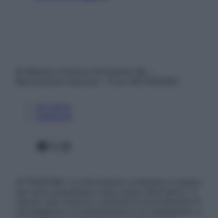
© Belpietro Edizioni Periodiche SRL –
Riproduzione riservata – P.Iva 13673600964
Chi siamo
Pubblicità
Facebook
X
Instagram
ATTENZIONE: Le informazioni contenute in questo
sito sono presentate a solo scopo informativo, in
nessun caso possono costituire la formulazione di
una diagnosi o la prescrizione di un trattamento, e