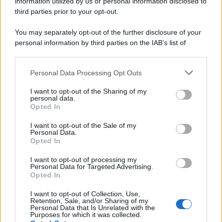
information utilized by us or personal information disclosed to
third parties prior to your opt-out.
You may separately opt-out of the further disclosure of your
personal information by third parties on the IAB’s list of
downstream participants.
Personal Data Processing Opt Outs
This information may also be disclosed by us to third parties
on the IAB’s List of Downstream Participants that may further
I want to opt-out of the Sharing of my
disclose it to other third parties.
personal data.
Opted In
Please note that this website/app uses one or more Google
services and may gather and store information including but
I want to opt-out of the Sale of my
Personal Data.
not limited to your visit or usage behaviour. You may click to
Opted In
grant or deny consent to Google and its third-party tags to
use your data for below specified purposes in below Google
I want to opt-out of processing my
consent section.
Personal Data for Targeted Advertising.
Opted In
I want to opt-out of Collection, Use,
Retention, Sale, and/or Sharing of my
Personal Data that Is Unrelated with the
Purposes for which it was collected.