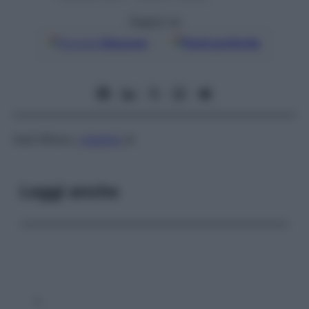
Seguici su
Google
Discover
Fonti preferite
Vedi Wilson,
malattia
di
Leggi anche