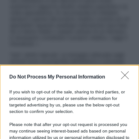
non intendono e non devono in alcun modo
sostituire il rapporto diretto medico-paziente o la
visita specialistica. Si raccomanda di chiedere
sempre il parere del proprio medico curante e/o di
specialisti riguardo qualsiasi indicazione riportata.
Se si hanno dubbi o quesiti sull’uso di un farmaco
è necessario contattare il proprio medico. Leggi il
Disclaimer »
Tutti i diritti riservati. Le immagini utilizzate negli
articoli sono di proprietà dell’editore o concesse
in licenza per l’uso. È vietata la riproduzione non
autorizzata.
Do Not Process My Personal Information
If you wish to opt-out of the sale, sharing to third parties, or
processing of your personal or sensitive information for
Informativa
targeted advertising by us, please use the below opt-out
Privacy Policy
section to confirm your selection.
Cookie Policy
Note Legali
Please note that after your opt-out request is processed you
Preferenze Privacy
may continue seeing interest-based ads based on personal
information utilized by us or personal information disclosed to