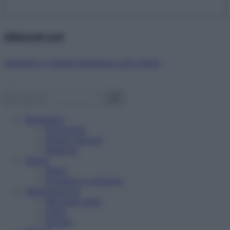
Abbonati ora!
Starbene ti regala benessere ogni mese!
Benessere
Psicologia
Rimedi naturali
Bellezza
Salute
News
Problemi e soluzioni
Alimentazione
Mangiare sano
Diete
Ricette