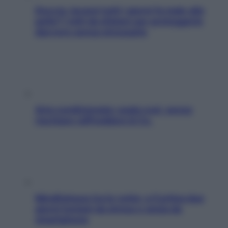
Doccia, lavarsi tutti i giorni fa male alla
pelle? I miti da sfatare per proteggerla
davvero senza stressarla
Aria condizionata: usala così, senza
rischiare raffreddore & Co.
Mindfulness tra le vette: a Cortina due
giorni lontani da stress e ansia da
smartphone