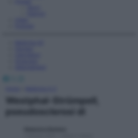
Fitness
Sport
Esercizi
Video
Podcast
Medicina AZ
Farmaci
Calcolatori
Oroscopo
Abbonamenti
Facebook
X
Instagram
Home
»
Medicina A-Z
Westphal-Strümpell,
pseudosclerosi di
Redazione Starbene
1 Gennaio 2025 – Lettura 1 minuto