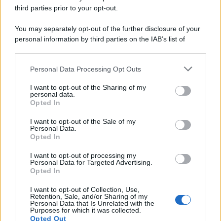
third parties prior to your opt-out.
You may separately opt-out of the further disclosure of your
personal information by third parties on the IAB’s list of
downstream participants.
Personal Data Processing Opt Outs
This information may also be disclosed by us to third parties
on the IAB’s List of Downstream Participants that may further
I want to opt-out of the Sharing of my
disclose it to other third parties.
personal data.
Opted In
Please note that this website/app uses one or more Google
services and may gather and store information including but
I want to opt-out of the Sale of my
Personal Data.
not limited to your visit or usage behaviour. You may click to
Opted In
grant or deny consent to Google and its third-party tags to
use your data for below specified purposes in below Google
I want to opt-out of processing my
consent section.
Personal Data for Targeted Advertising.
Opted In
I want to opt-out of Collection, Use,
Retention, Sale, and/or Sharing of my
Personal Data that Is Unrelated with the
Purposes for which it was collected.
Opted Out