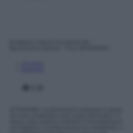
© Belpietro Edizioni Periodiche SRL –
Riproduzione riservata – P.Iva 13673600964
Chi siamo
Pubblicità
Facebook
X
Instagram
ATTENZIONE: Le informazioni contenute in questo
sito sono presentate a solo scopo informativo, in
nessun caso possono costituire la formulazione di
una diagnosi o la prescrizione di un trattamento, e