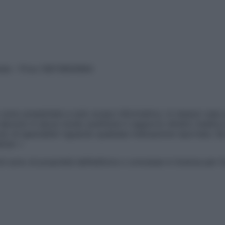
vata – P.Iva 13673600964
sono presentate a solo scopo informativo, in nessun caso p
devono in alcun modo sostituire il rapporto diretto medico-p
 di specialisti riguardo qualsiasi indicazione riportata. Se
aimer »
ticoli sono di proprietà dell’editore o concesse in licenza per 