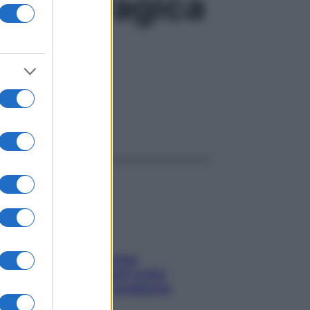
e emorragica
ggi anche
Capelli spezzati lungo
l’attaccatura? Scopri come
risolvere l’annoso problema