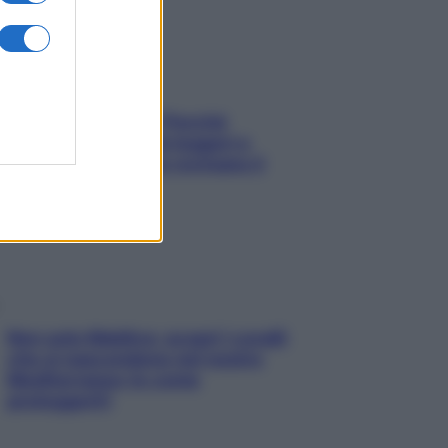
Fame dopo cena? Perché
succede e 6 snack leggeri e
appetitosi che non rovinano il
sonno
Non solo Maldive: scopri i coralli
che si nascondono nel nostro
Mediterraneo (e come
proteggerli)