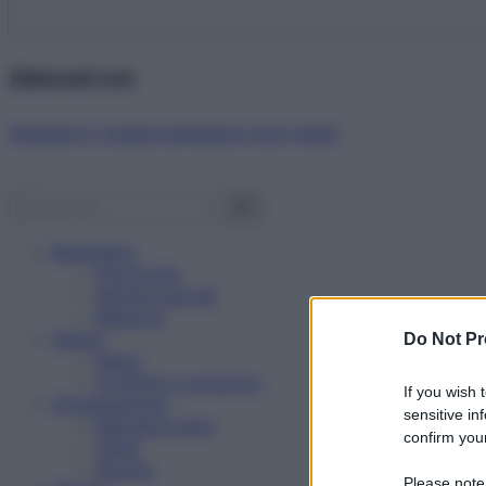
Abbonati ora!
Starbene ti regala benessere ogni mese!
Benessere
Psicologia
Rimedi naturali
Bellezza
Salute
Do Not Pr
News
Problemi e soluzioni
If you wish 
Alimentazione
sensitive in
Mangiare sano
confirm your
Diete
Ricette
Please note