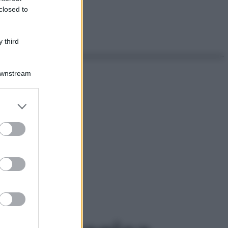
closed to
 third
Downstream
er and store
to grant or
ed purposes