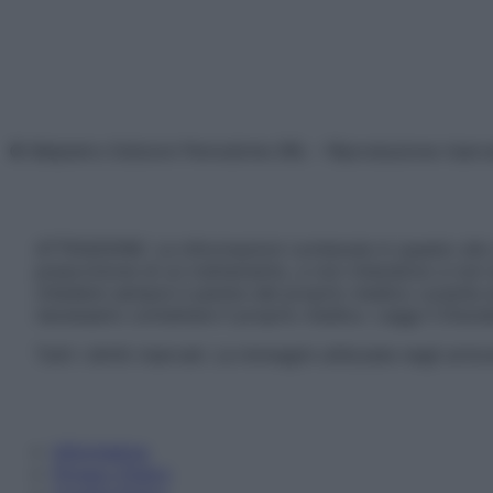
© Belpietro Edizioni Periodiche SRL – Riproduzione riser
ATTENZIONE: Le informazioni contenute in questo sito 
prescrizione di un trattamento, e non intendono e non 
chiedere sempre il parere del proprio medico curante e/o
necessario contattare il proprio medico. Leggi il Discl
Tutti i diritti riservati. Le immagini utilizzate negli ar
Informativa
Privacy Policy