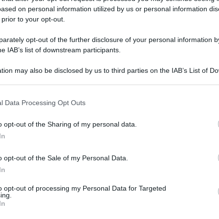
ased on personal information utilized by us or personal information dis
 prior to your opt-out.
rately opt-out of the further disclosure of your personal information by
he IAB’s list of downstream participants.
tion may also be disclosed by us to third parties on the IAB’s List of 
 that may further disclose it to other third parties.
 that this website/app uses one or more Google services and may gath
l Data Processing Opt Outs
including but not limited to your visit or usage behaviour. You may click 
 to Google and its third-party tags to use your data for below specifi
o opt-out of the Sharing of my personal data.
ogle consent section.
In
o opt-out of the Sale of my Personal Data.
In
to opt-out of processing my Personal Data for Targeted
ing.
In