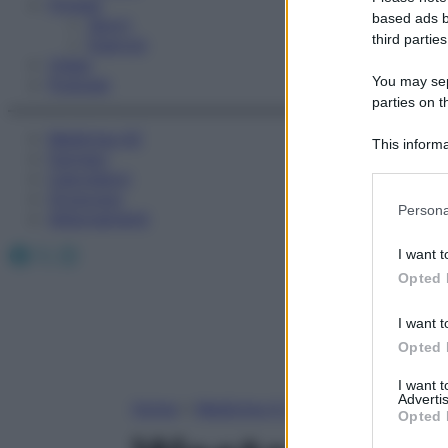
Fitness
based ads b
Sport
third parties
Esercizi
Video
You may sepa
Podcast
parties on t
Medicina AZ
This informa
Farmaci
Participants
Calcolatori
Oroscopo
Please note
Persona
Abbonamenti
information 
deny consent
Facebook
X
Instagram
I want t
in below Go
Opted 
I want t
Opted 
I want 
Advertis
Home
»
Medicina A-Z
Opted 