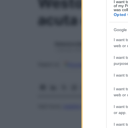
Weston-Hurs
I want t
of my P
was col
acuta di
Opted 
Google 
I want t
Redazione Starbene
web or d
1 Gennaio 2025 – Lettura 1 minuto
I want t
purpose
Google
Discover
Fon
Seguici su
I want 
I want t
web or d
Vedi Hurst,
malattia
di
I want t
or app.
I want t