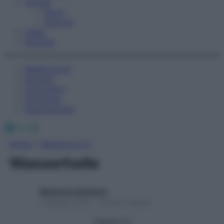
Fitness
Sport
Esercizi
Video
Podcast
Medicina AZ
Farmaci
Calcolatori
Oroscopo
Abbonamenti
Facebook
X
Instagram
Home
»
Medicina A-Z
Wasserhelle
Redazione Starbene
1 Gennaio 2025 – Lettura 1 minuto
Seguici su