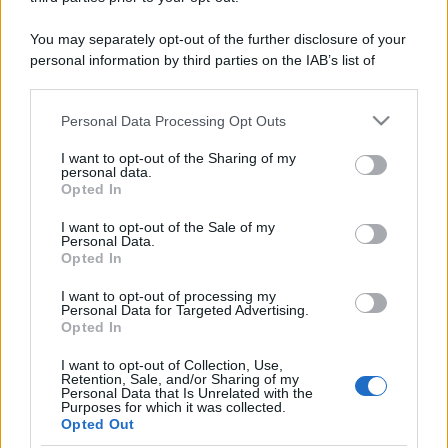
You may separately opt-out of the further disclosure of your
personal information by third parties on the IAB’s list of
downstream participants.
Personal Data Processing Opt Outs
This information may also be disclosed by us to third parties
on the IAB’s List of Downstream Participants that may further
I want to opt-out of the Sharing of my
disclose it to other third parties.
personal data.
Opted In
Please note that this website/app uses one or more Google
services and may gather and store information including but
I want to opt-out of the Sale of my
Personal Data.
not limited to your visit or usage behaviour. You may click to
Opted In
grant or deny consent to Google and its third-party tags to
use your data for below specified purposes in below Google
I want to opt-out of processing my
consent section.
Personal Data for Targeted Advertising.
Opted In
I want to opt-out of Collection, Use,
Retention, Sale, and/or Sharing of my
Personal Data that Is Unrelated with the
Purposes for which it was collected.
Opted Out