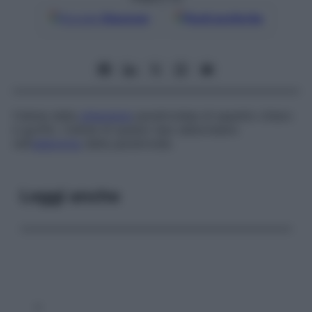
Google
Discover
Fonti preferite
Cellula della
ghiandola
paratiroidea di aspetto chiaro
e gonfio. Cellule di questo tipo abbondano
nell’
adenoma
della paratiroide.
Leggi anche