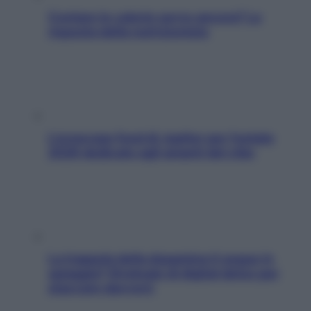
Contare le calorie serve ancora? La
risposta della nutrizionista
L’oroscopo food di Jupiter per l’estate
2026 dedicato agli amanti del cibo
La trappola della dopamina ti segue in
spiaggia? Strategie di digital detox per
staccare davvero