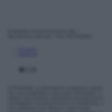
© Belpietro Edizioni Periodiche SRL –
Riproduzione riservata – P.Iva 13673600964
Chi siamo
Pubblicità
Facebook
X
Instagram
ATTENZIONE: Le informazioni contenute in questo
sito sono presentate a solo scopo informativo, in
nessun caso possono costituire la formulazione di
una diagnosi o la prescrizione di un trattamento, e
non intendono e non devono in alcun modo