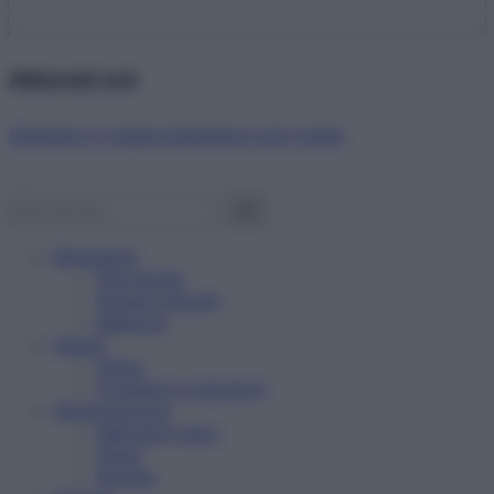
Abbonati ora!
Starbene ti regala benessere ogni mese!
Benessere
Psicologia
Rimedi naturali
Bellezza
Salute
News
Problemi e soluzioni
Alimentazione
Mangiare sano
Diete
Ricette