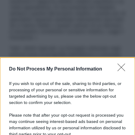
sostituire il rapporto diretto medico-paziente o la
visita specialistica. Si raccomanda di chiedere
sempre il parere del proprio medico curante e/o di
specialisti riguardo qualsiasi indicazione riportata.
Se si hanno dubbi o quesiti sull’uso di un farmaco
è necessario contattare il proprio medico. Leggi il
Disclaimer »
Tutti i diritti riservati. Le immagini utilizzate negli
articoli sono di proprietà dell’editore o concesse
in licenza per l’uso. È vietata la riproduzione non
autorizzata.
Do Not Process My Personal Information
If you wish to opt-out of the sale, sharing to third parties, or
processing of your personal or sensitive information for
Informativa
targeted advertising by us, please use the below opt-out
Privacy Policy
section to confirm your selection.
Cookie Policy
Note Legali
Please note that after your opt-out request is processed you
Preferenze Privacy
may continue seeing interest-based ads based on personal
information utilized by us or personal information disclosed to
third parties prior to your opt-out.