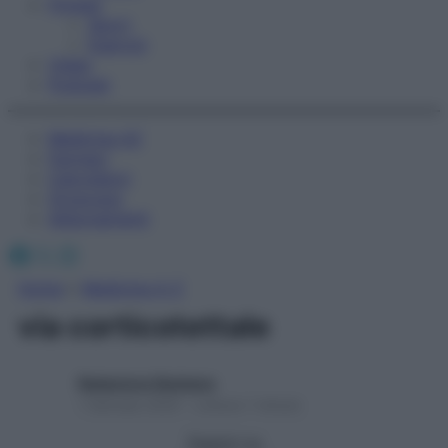
Fitness
Sport
Esercizi
Video
Podcast
Medicina AZ
Farmaci
Calcolatori
Oroscopo
Abbonamenti
Facebook
X
Instagram
Home
»
Medicina A-Z
via corticotettale
Redazione Starbene
1 Gennaio 2025 – Lettura 1 minuto
Seguici su