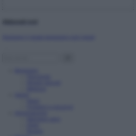
Abbonati ora!
Starbene ti regala benessere ogni mese!
Benessere
Psicologia
Rimedi naturali
Bellezza
Salute
News
Problemi e soluzioni
Alimentazione
Mangiare sano
Diete
Ricette