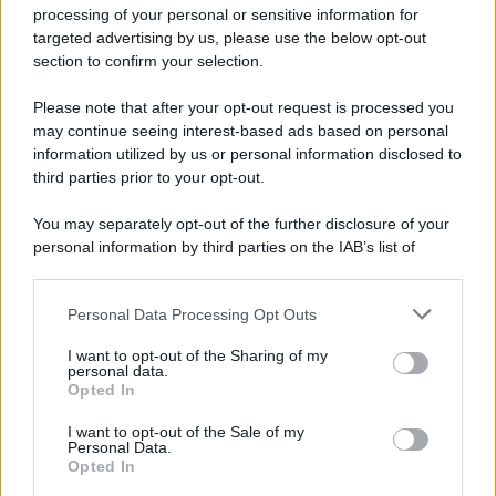
Privacy Policy
processing of your personal or sensitive information for
Cookie Policy
targeted advertising by us, please use the below opt-out
Note Legali
section to confirm your selection.
Preferenze Privacy
Please note that after your opt-out request is processed you
may continue seeing interest-based ads based on personal
information utilized by us or personal information disclosed to
third parties prior to your opt-out.
You may separately opt-out of the further disclosure of your
personal information by third parties on the IAB’s list of
downstream participants.
Personal Data Processing Opt Outs
This information may also be disclosed by us to third parties
on the IAB’s List of Downstream Participants that may further
I want to opt-out of the Sharing of my
disclose it to other third parties.
personal data.
Opted In
Please note that this website/app uses one or more Google
services and may gather and store information including but
I want to opt-out of the Sale of my
Personal Data.
not limited to your visit or usage behaviour. You may click to
Opted In
grant or deny consent to Google and its third-party tags to
use your data for below specified purposes in below Google