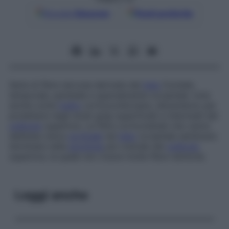
Google
Discover
Fonti preferite
Serie di fibre nervose derivate dal
lobo
frontale,
temporale, parietale e specialmente occipitale: note
anche come
tratto
corticocollicolare, discendono per
proiettarsi negli strati grigi superficiali e intermedi del
collicolo
superiore. Le fibre corticotettali che vanno
dall’area visiva
corticale
nel
lobo
occipitale sembrano
terminare nella
porzione
più rostrale del
collicolo
superiore, la quale non riceve molte fibre retiniche.
Leggi anche