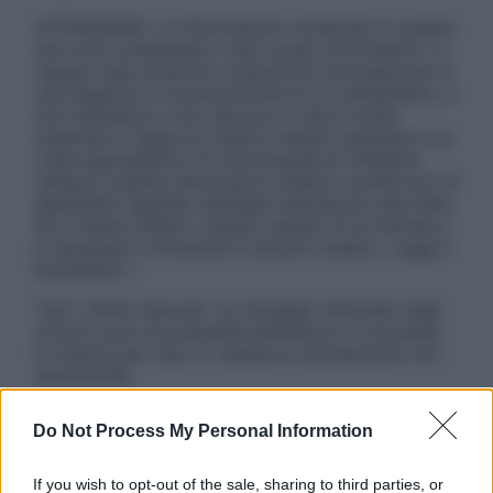
ATTENZIONE: Le informazioni contenute in questo
sito sono presentate a solo scopo informativo, in
nessun caso possono costituire la formulazione di
una diagnosi o la prescrizione di un trattamento, e
non intendono e non devono in alcun modo
sostituire il rapporto diretto medico-paziente o la
visita specialistica. Si raccomanda di chiedere
sempre il parere del proprio medico curante e/o di
specialisti riguardo qualsiasi indicazione riportata.
Se si hanno dubbi o quesiti sull’uso di un farmaco
è necessario contattare il proprio medico. Leggi il
Disclaimer »
Tutti i diritti riservati. Le immagini utilizzate negli
articoli sono di proprietà dell’editore o concesse
in licenza per l’uso. È vietata la riproduzione non
autorizzata.
Do Not Process My Personal Information
Informativa
If you wish to opt-out of the sale, sharing to third parties, or