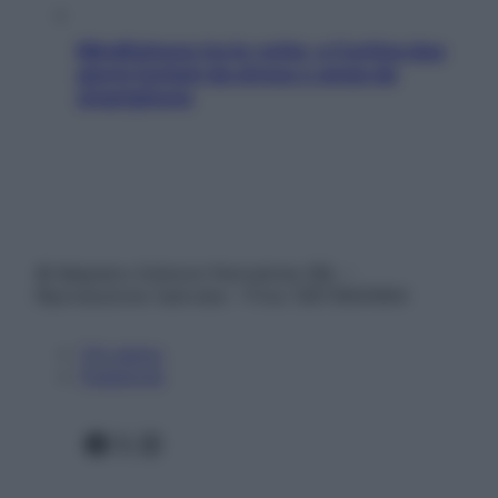
Mindfulness tra le vette: a Cortina due
giorni lontani da stress e ansia da
smartphone
© Belpietro Edizioni Periodiche SRL –
Riproduzione riservata – P.Iva 13673600964
Chi siamo
Pubblicità
Facebook
X
Instagram