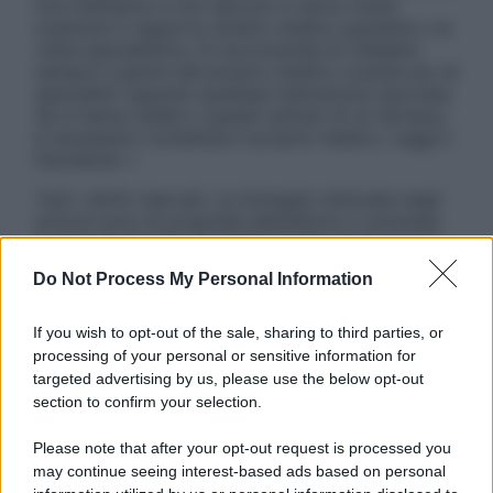
non intendono e non devono in alcun modo
sostituire il rapporto diretto medico-paziente o la
visita specialistica. Si raccomanda di chiedere
sempre il parere del proprio medico curante e/o di
specialisti riguardo qualsiasi indicazione riportata.
Se si hanno dubbi o quesiti sull’uso di un farmaco
è necessario contattare il proprio medico. Leggi il
Disclaimer »
Tutti i diritti riservati. Le immagini utilizzate negli
articoli sono di proprietà dell’editore o concesse
in licenza per l’uso. È vietata la riproduzione non
autorizzata.
Do Not Process My Personal Information
If you wish to opt-out of the sale, sharing to third parties, or
processing of your personal or sensitive information for
Informativa
targeted advertising by us, please use the below opt-out
Privacy Policy
section to confirm your selection.
Cookie Policy
Note Legali
Please note that after your opt-out request is processed you
Preferenze Privacy
may continue seeing interest-based ads based on personal