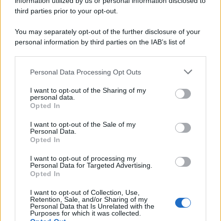
information utilized by us or personal information disclosed to
third parties prior to your opt-out.
You may separately opt-out of the further disclosure of your
personal information by third parties on the IAB’s list of
downstream participants.
Personal Data Processing Opt Outs
This information may also be disclosed by us to third parties
on the IAB’s List of Downstream Participants that may further
I want to opt-out of the Sharing of my
disclose it to other third parties.
personal data.
Opted In
Please note that this website/app uses one or more Google
services and may gather and store information including but
I want to opt-out of the Sale of my
Personal Data.
not limited to your visit or usage behaviour. You may click to
Opted In
grant or deny consent to Google and its third-party tags to
use your data for below specified purposes in below Google
I want to opt-out of processing my
consent section.
Personal Data for Targeted Advertising.
Opted In
I want to opt-out of Collection, Use,
Retention, Sale, and/or Sharing of my
Personal Data that Is Unrelated with the
Purposes for which it was collected.