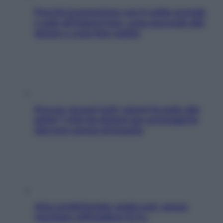
Perché la pressione con il caldo scende
e sale all’improvviso: cosa succede alle
donne e cosa fare subito
Doccia, lavarsi tutti i giorni fa male alla
pelle? I miti da sfatare per proteggerla
davvero senza stressarla
Aria condizionata: usala così, senza
rischiare raffreddore & Co.