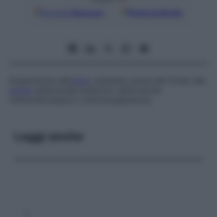
Google
Discover
Fonti preferite
Sospensione dell’
utero
mediante sutura del fondo alla
parete
addominale anteriore, detta anche
ventroisteropessi e ventrosospensione.
Leggi anche