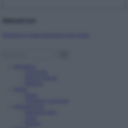
Abbonati ora!
Starbene ti regala benessere ogni mese!
Benessere
Psicologia
Rimedi naturali
Bellezza
Salute
News
Problemi e soluzioni
Alimentazione
Mangiare sano
Diete
Ricette