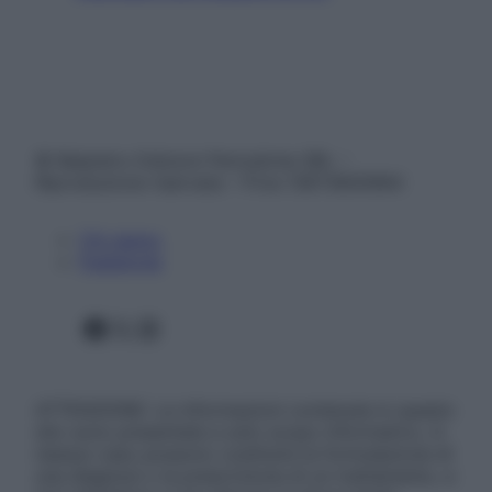
© Belpietro Edizioni Periodiche SRL –
Riproduzione riservata – P.Iva 13673600964
Chi siamo
Pubblicità
Facebook
X
Instagram
ATTENZIONE: Le informazioni contenute in questo
sito sono presentate a solo scopo informativo, in
nessun caso possono costituire la formulazione di
una diagnosi o la prescrizione di un trattamento, e