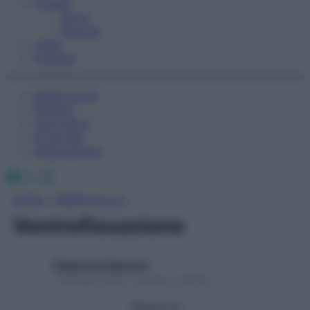
Fitness
Sport
Esercizi
Video
Podcast
Medicina AZ
Farmaci
Calcolatori
Oroscopo
Abbonamenti
Facebook
X
Instagram
Home
»
Medicina A-Z
Ventrofissazione
Redazione Starbene
1 Gennaio 2025 – Lettura 1 minuto
Seguici su