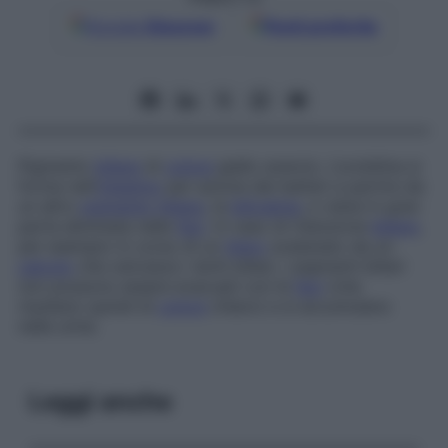
Google
Discover
Fonti preferite
Pigmento
biliare
di
colore
giallo arancio. L’urobilina si
forma nell’
intestino
per azione dei batteri a partire da
un altro
pigmento
biliare
, la
bilirubina
, e viene in gran
parte eliminata nelle
feci
. In caso di ritenzione
biliare
,
per esempio in corso di un
ittero
scatenato da un
calcolo
che ostruisce i dotti biliari, i pigmenti biliari
non possono essere evacuati con le
feci
(che
risultano quindi di
colore
chiaro) e si accumulano
nelle urine.
Leggi anche