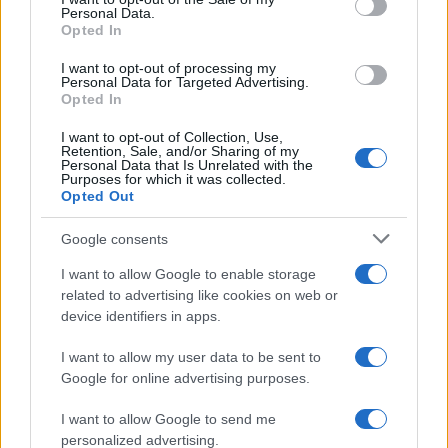
Personal Data.
not limited to your visit or usage behaviour. You may click to
Opted In
grant or deny consent to Google and its third-party tags to
use your data for below specified purposes in below Google
I want to opt-out of processing my
consent section.
Personal Data for Targeted Advertising.
Opted In
I want to opt-out of Collection, Use,
Retention, Sale, and/or Sharing of my
Personal Data that Is Unrelated with the
Purposes for which it was collected.
Opted Out
Google consents
I want to allow Google to enable storage
related to advertising like cookies on web or
device identifiers in apps.
I want to allow my user data to be sent to
Google for online advertising purposes.
I want to allow Google to send me
personalized advertising.