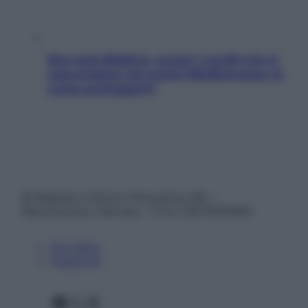
Non solo Maldive: scopri i coralli che si
nascondono nel nostro Mediterraneo (e
come proteggerli)
© Belpietro Edizioni Periodiche SRL –
Riproduzione riservata – P.Iva 13673600964
Chi siamo
Pubblicità
Facebook
X
Instagram