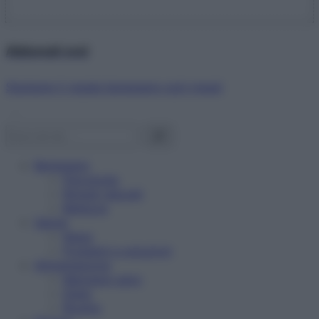
Abbonati ora!
Starbene ti regala benessere ogni mese!
Benessere
Psicologia
Rimedi naturali
Bellezza
Salute
News
Problemi e soluzioni
Alimentazione
Mangiare sano
Diete
Ricette