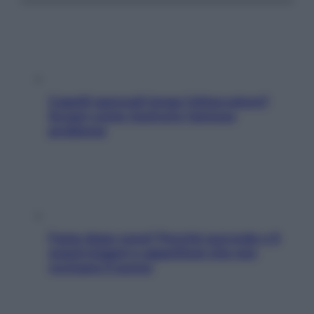
Capelli spezzati lungo l’attaccatura?
Scopri come risolvere l’annoso
problema
Fame dopo cena? Perché succede e 6
snack leggeri e appetitosi che non
rovinano il sonno