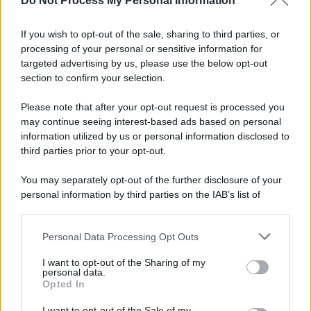
Do Not Process My Personal Information
Informativa
Privacy Policy
If you wish to opt-out of the sale, sharing to third parties, or
Cookie Policy
processing of your personal or sensitive information for
Note Legali
targeted advertising by us, please use the below opt-out
Preferenze Privacy
section to confirm your selection.
Please note that after your opt-out request is processed you
may continue seeing interest-based ads based on personal
information utilized by us or personal information disclosed to
third parties prior to your opt-out.
You may separately opt-out of the further disclosure of your
personal information by third parties on the IAB’s list of
downstream participants.
Personal Data Processing Opt Outs
This information may also be disclosed by us to third parties
on the IAB’s List of Downstream Participants that may further
I want to opt-out of the Sharing of my
disclose it to other third parties.
personal data.
Opted In
Please note that this website/app uses one or more Google
services and may gather and store information including but
I want to opt-out of the Sale of my