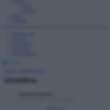
Fitness
Sport
Esercizi
Video
Podcast
Medicina AZ
Farmaci
Calcolatori
Oroscopo
Abbonamenti
Facebook
X
Instagram
Home
»
Medicina A-Z
Urobilina
Redazione Starbene
1 Gennaio 2025 – Lettura 1 minuto
Seguici su