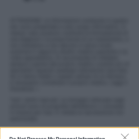
ATTENZIONE: Le informazioni contenute in questo
sito sono presentate a solo scopo informativo, in
nessun caso possono costituire la formulazione di
una diagnosi o la prescrizione di un trattamento, e
non intendono e non devono in alcun modo
sostituire il rapporto diretto medico-paziente o la
visita specialistica. Si raccomanda di chiedere
sempre il parere del proprio medico curante e/o di
specialisti riguardo qualsiasi indicazione riportata.
Se si hanno dubbi o quesiti sull’uso di un farmaco
è necessario contattare il proprio medico. Leggi il
Disclaimer »
Tutti i diritti riservati. Le immagini utilizzate negli
articoli sono di proprietà dell’editore o concesse
in licenza per l’uso. È vietata la riproduzione non
autorizzata.