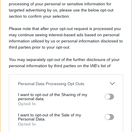
processing of your personal or sensitive information for
targeted advertising by us, please use the below opt-out
section to confirm your selection.
Please note that after your opt-out request is processed you
may continue seeing interest-based ads based on personal
information utilized by us or personal information disclosed to
third parties prior to your opt-out.
You may separately opt-out of the further disclosure of your
personal information by third parties on the IAB’s list of
downstream participants.
Personal Data Processing Opt Outs
This information may also be disclosed by us to third parties
on the IAB’s List of Downstream Participants that may further
I want to opt-out of the Sharing of my
disclose it to other third parties.
personal data.
Opted In
Please note that this website/app uses one or more Google
services and may gather and store information including but
I want to opt-out of the Sale of my
Personal Data.
not limited to your visit or usage behaviour. You may click to
Opted In
grant or deny consent to Google and its third-party tags to
use your data for below specified purposes in below Google