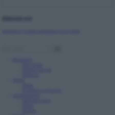
Abbonati ora!
Starbene ti regala benessere ogni mese!
Benessere
Psicologia
Rimedi naturali
Bellezza
Salute
News
Problemi e soluzioni
Alimentazione
Mangiare sano
Diete
Ricette