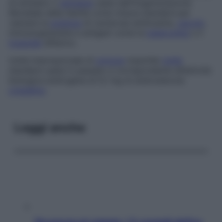
di antisiero o
antigene
usata dall’Organizzazione
Mondiale della Sanità come misura standard per
valutare la
potenza
di numerose antitossine,
vaccini
,
immunoglobuline e antigeni come la
tubercolina
o il
tossoide
difterico.
Unità internazionale di
ormone
maschile
Unità
standard usata in passato e corrispondente all’attività
biologica androgena di 0,1 mg di androsterone
cristallino
.
Leggi anche