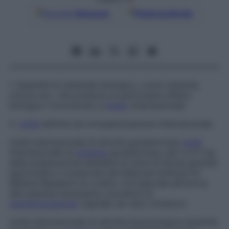
Google
Discover
Fonti preferite
1. Quantità di materiale biologico, come vitamine,
ormoni ecc. che produce un particolare effetto
biologico riconosciuto a
livello
internazionale.
2.
Unità
definita da un’organizzazione internazionale.
Unità internazionale di attività gonadotropa
Unità
internazionale di
potenza
gonadotropa, pari a 0,1 mg
della preparazione standard di urine di donna gravida
approntata e conservata dal National Institute for
Medical Research di Londra. Corrisponde all’incirca
alla quantità necessaria a produrre la
cheratinizzazione
vaginale nel ratto immaturo.
Unità internazionale di attività immunologica
Quantità