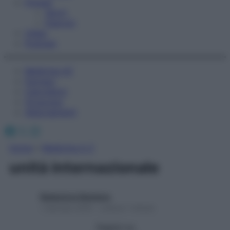
Fitness
Sport
Esercizi
Video
Podcast
Medicina AZ
Farmaci
Calcolatori
Oroscopo
Abbonamenti
Facebook
X
Instagram
Home
»
Medicina A-Z
unità internazionale
Redazione Starbene
1 Gennaio 2025 – Lettura 1 minuto
Seguici su