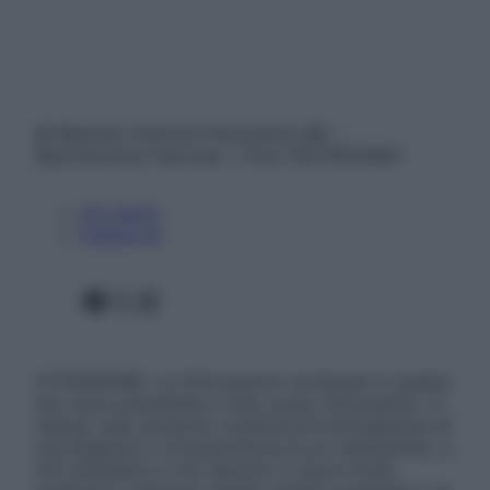
© Belpietro Edizioni Periodiche SRL –
Riproduzione riservata – P.Iva 13673600964
Chi siamo
Pubblicità
Facebook
X
Instagram
ATTENZIONE: Le informazioni contenute in questo
sito sono presentate a solo scopo informativo, in
nessun caso possono costituire la formulazione di
una diagnosi o la prescrizione di un trattamento, e
non intendono e non devono in alcun modo