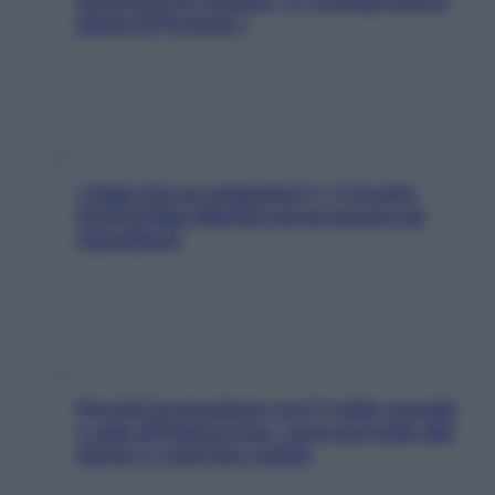
Sicurezza al volante: i 5 consigli dell’ex
pilota di Formula 1
«Oggi che se magnamo?»: 4 ricette
facili di Max Mariola senza pesare gli
ingredienti
Perché la pressione con il caldo scende
e sale all’improvviso: cosa succede alle
donne e cosa fare subito