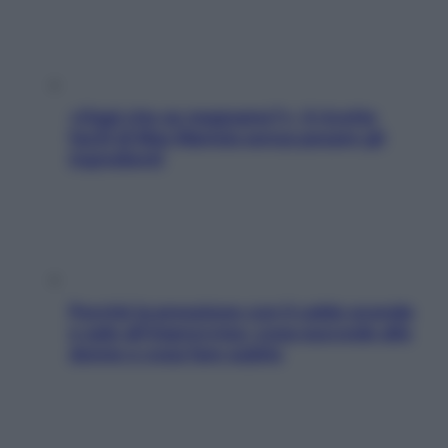
«Oggi che se magnamo?»: 4 ricette
facili di Max Mariola senza pesare gli
ingredienti
Perché la pressione con il caldo scende
e sale all’improvviso: cosa succede alle
donne e cosa fare subito