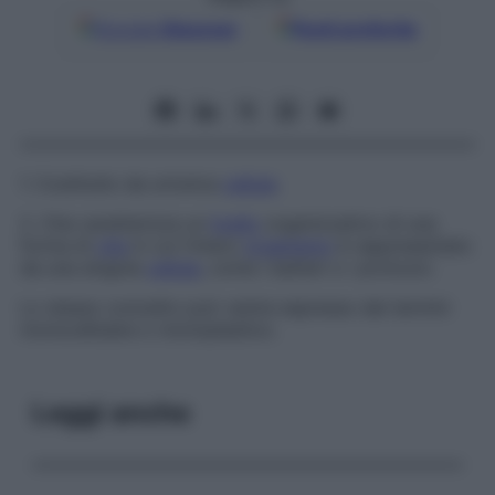
Google
Discover
Fonti preferite
1. Costituito da un’unica
cellula
.
2. Che caratterizza un
livello
organizzativo di una
forma di
vita
in cui l’intero
organismo
è rappresentato
da una singola
cellula
, come i batteri o i protozoi.
Lo stesso concetto può venire espresso dai termini
monocellulare
o
monoplastico
.
Leggi anche