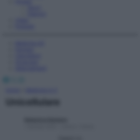
Fitness
Sport
Esercizi
Video
Podcast
Medicina AZ
Farmaci
Calcolatori
Oroscopo
Abbonamenti
Facebook
X
Instagram
Home
»
Medicina A-Z
Unicellulare
Redazione Starbene
1 Gennaio 2025 – Lettura 1 minuto
Seguici su