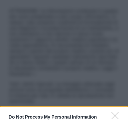
ATTENZIONE: Le informazioni contenute in questo
sito sono presentate a solo scopo informativo, in
nessun caso possono costituire la formulazione di
una diagnosi o la prescrizione di un trattamento, e
non intendono e non devono in alcun modo
sostituire il rapporto diretto medico-paziente o la
visita specialistica. Si raccomanda di chiedere
sempre il parere del proprio medico curante e/o di
specialisti riguardo qualsiasi indicazione riportata.
Se si hanno dubbi o quesiti sull’uso di un farmaco
è necessario contattare il proprio medico. Leggi il
Disclaimer »
Tutti i diritti riservati. Le immagini utilizzate negli
articoli sono di proprietà dell’editore o concesse
in licenza per l’uso. È vietata la riproduzione non
autorizzata.
Do Not Process My Personal Information
Informativa