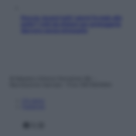
Doccia, lavarsi tutti i giorni fa male alla
pelle? I miti da sfatare per proteggerla
davvero senza stressarla
© Belpietro Edizioni Periodiche SRL –
Riproduzione riservata – P.Iva 13673600964
Chi siamo
Pubblicità
Facebook
X
Instagram