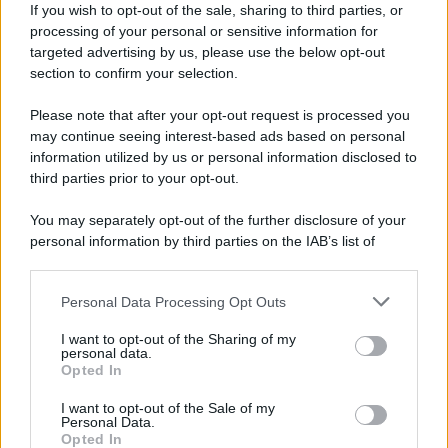
If you wish to opt-out of the sale, sharing to third parties, or
Privacy Policy
processing of your personal or sensitive information for
Cookie Policy
targeted advertising by us, please use the below opt-out
Note Legali
Preferenze Privacy
section to confirm your selection.
Please note that after your opt-out request is processed you
may continue seeing interest-based ads based on personal
information utilized by us or personal information disclosed to
third parties prior to your opt-out.
You may separately opt-out of the further disclosure of your
personal information by third parties on the IAB’s list of
downstream participants.
Personal Data Processing Opt Outs
This information may also be disclosed by us to third parties
on the IAB’s List of Downstream Participants that may further
I want to opt-out of the Sharing of my
disclose it to other third parties.
personal data.
Opted In
Please note that this website/app uses one or more Google
services and may gather and store information including but
I want to opt-out of the Sale of my
Personal Data.
not limited to your visit or usage behaviour. You may click to
Opted In
grant or deny consent to Google and its third-party tags to