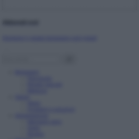
Abbonati ora!
Starbene ti regala benessere ogni mese!
Benessere
Psicologia
Rimedi naturali
Bellezza
Salute
News
Problemi e soluzioni
Alimentazione
Mangiare sano
Diete
Ricette