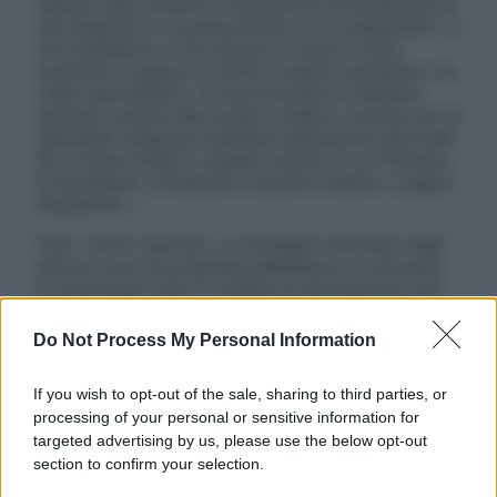
nessun caso possono costituire la formulazione di
una diagnosi o la prescrizione di un trattamento, e
non intendono e non devono in alcun modo
sostituire il rapporto diretto medico-paziente o la
visita specialistica. Si raccomanda di chiedere
sempre il parere del proprio medico curante e/o di
specialisti riguardo qualsiasi indicazione riportata.
Se si hanno dubbi o quesiti sull’uso di un farmaco
è necessario contattare il proprio medico. Leggi il
Disclaimer »
Tutti i diritti riservati. Le immagini utilizzate negli
articoli sono di proprietà dell’editore o concesse
in licenza per l’uso. È vietata la riproduzione non
autorizzata.
Do Not Process My Personal Information
If you wish to opt-out of the sale, sharing to third parties, or
Informativa
processing of your personal or sensitive information for
Privacy Policy
targeted advertising by us, please use the below opt-out
Cookie Policy
section to confirm your selection.
Note Legali