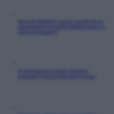
Non solo Maldive: scopri i coralli che si
nascondono nel nostro Mediterraneo (e
come proteggerli)
In menopausa il rischio d’infarto
aumenta: è ora di rinforzare il cuore