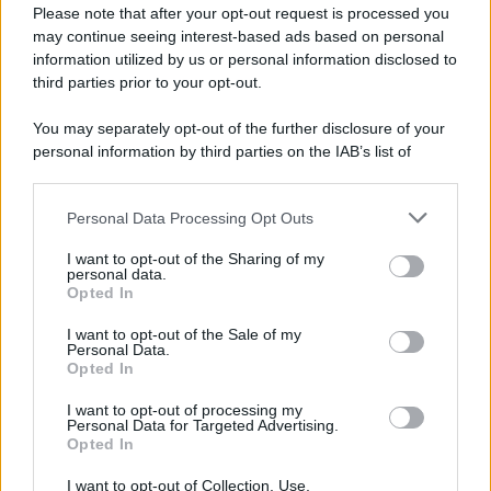
Preferenze Privacy
Please note that after your opt-out request is processed you
may continue seeing interest-based ads based on personal
information utilized by us or personal information disclosed to
third parties prior to your opt-out.
You may separately opt-out of the further disclosure of your
personal information by third parties on the IAB’s list of
downstream participants.
Personal Data Processing Opt Outs
This information may also be disclosed by us to third parties
on the IAB’s List of Downstream Participants that may further
I want to opt-out of the Sharing of my
disclose it to other third parties.
personal data.
Opted In
Please note that this website/app uses one or more Google
services and may gather and store information including but
I want to opt-out of the Sale of my
Personal Data.
not limited to your visit or usage behaviour. You may click to
Opted In
grant or deny consent to Google and its third-party tags to
use your data for below specified purposes in below Google
I want to opt-out of processing my
consent section.
Personal Data for Targeted Advertising.
Opted In
I want to opt-out of Collection, Use,