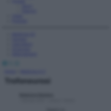
Fitness
Sport
Esercizi
Video
Podcast
Medicina AZ
Farmaci
Calcolatori
Oroscopo
Abbonamenti
Facebook
X
Instagram
Home
»
Medicina A-Z
Trofoneurosi
Redazione Starbene
1 Gennaio 2025 – Lettura 1 minuto
Seguici su