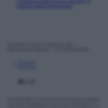
Contare le calorie serve ancora? La
risposta della nutrizionista
© Belpietro Edizioni Periodiche SRL –
Riproduzione riservata – P.Iva 13673600964
Chi siamo
Pubblicità
Facebook
X
Instagram
ATTENZIONE: Le informazioni contenute in questo
sito sono presentate a solo scopo informativo, in