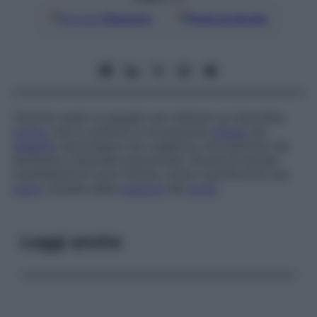
Google
Discover
Fonti preferite
Termine usato in passato per indicare un disordine
trofico
che si verifichi in un paziente
affetto
da
malattia
neurologica non organica, ma piuttosto da
attribuire a disordini emozionali. Alcune di queste
manifestazioni sono fittizie, come il gonfiore di una
mano
causata dalla
legatura
del
polso
.
Leggi anche