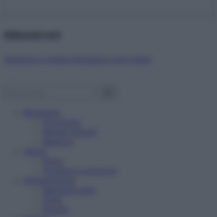
Abbonati ora!
Starbene ti regala benessere ogni mese!
Benessere
Psicologia
Rimedi naturali
Bellezza
Salute
News
Problemi e soluzioni
Alimentazione
Mangiare sano
Diete
Ricette