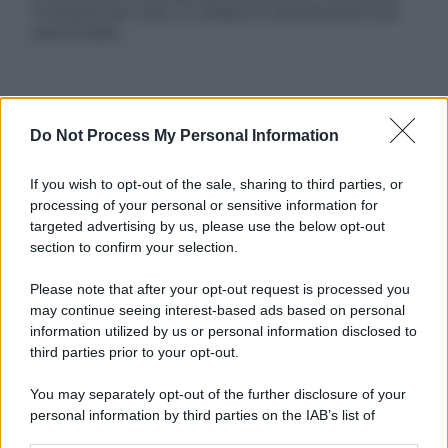
in licenza per l’uso. È vietata la riproduzione non
autorizzata.
Informativa
Do Not Process My Personal Information
Privacy Policy
Cookie Policy
Note Legali
If you wish to opt-out of the sale, sharing to third parties, or
Preferenze Privacy
processing of your personal or sensitive information for
targeted advertising by us, please use the below opt-out
section to confirm your selection.
Please note that after your opt-out request is processed you
may continue seeing interest-based ads based on personal
information utilized by us or personal information disclosed to
third parties prior to your opt-out.
You may separately opt-out of the further disclosure of your
personal information by third parties on the IAB’s list of
downstream participants.