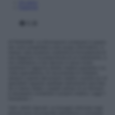
Chi siamo
Pubblicità
Facebook
X
Instagram
ATTENZIONE: Le informazioni contenute in questo
sito sono presentate a solo scopo informativo, in
nessun caso possono costituire la formulazione di
una diagnosi o la prescrizione di un trattamento, e
non intendono e non devono in alcun modo
sostituire il rapporto diretto medico-paziente o la
visita specialistica. Si raccomanda di chiedere
sempre il parere del proprio medico curante e/o di
specialisti riguardo qualsiasi indicazione riportata.
Se si hanno dubbi o quesiti sull’uso di un farmaco
è necessario contattare il proprio medico. Leggi il
Disclaimer »
Tutti i diritti riservati. Le immagini utilizzate negli
articoli sono di proprietà dell’editore o concesse