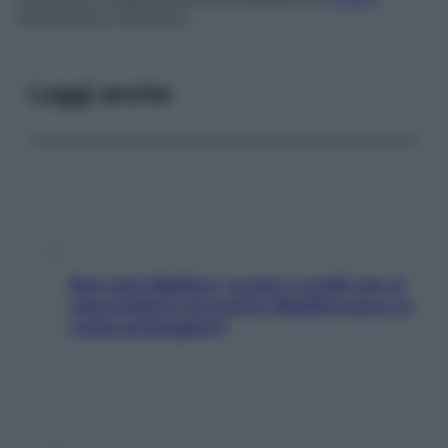
immunitario, infezioni).
Leggi anche
Non solo Maldive: scopri i coralli che si
nascondono nel nostro Mediterraneo (e
come proteggerli)