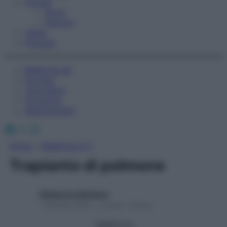
Fitness
Sport
Esercizi
Video
Podcast
Medicina AZ
Farmaci
Calcolatori
Oroscopo
Abbonamenti
Facebook
X
Instagram
Home
»
Medicina A-Z
Trapianto di polmone
Redazione Starbene
1 Gennaio 2025 – Lettura 1 minuto
Seguici su