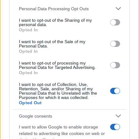
Personal Data Processing Opt Outs
This information may also be disclosed by us to third parties
on the IAB’s List of Downstream Participants that may further
I want to opt-out of the Sharing of my
disclose it to other third parties.
personal data.
Opted In
Please note that this website/app uses one or more Google
services and may gather and store information including but
I want to opt-out of the Sale of my
Personal Data.
not limited to your visit or usage behaviour. You may click to
Opted In
grant or deny consent to Google and its third-party tags to
use your data for below specified purposes in below Google
I want to opt-out of processing my
consent section.
Personal Data for Targeted Advertising.
Opted In
I want to opt-out of Collection, Use,
Retention, Sale, and/or Sharing of my
Personal Data that Is Unrelated with the
Purposes for which it was collected.
Opted Out
Google consents
I want to allow Google to enable storage
related to advertising like cookies on web or