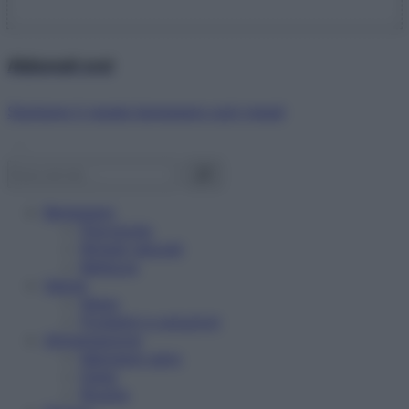
Abbonati ora!
Starbene ti regala benessere ogni mese!
Benessere
Psicologia
Rimedi naturali
Bellezza
Salute
News
Problemi e soluzioni
Alimentazione
Mangiare sano
Diete
Ricette