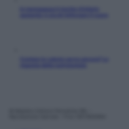
In menopausa il rischio d’infarto
aumenta: è ora di rinforzare il cuore
Contare le calorie serve ancora? La
risposta della nutrizionista
© Belpietro Edizioni Periodiche SRL –
Riproduzione riservata – P.Iva 13673600964