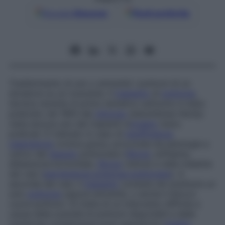
Google
Discover
Fonti preferite
Trasferimento di uno o entrambi i polmoni di un
donatore su un ricevente. Il
trapianto
di
polmone
,
tecnica recente (il primo tentativo sull’uomo è stato
praticato nel 1963 dal
chirurgo
statunitense Hardy)
resta ancora uno dei trapianti d’
organo
meno
praticati. È indicato in caso di
insufficienza
respiratoria
cronica grave, provocata da patologie a
carico del
tessuto
polmonare (
fibrosi
, enfisema,
dilatazione bronchiale,
fibrosi
cistica) e nelle malattie
dei vasi (
ipertensione arteriosa polmonare
). A
seconda dei casi, il
trapianto
consiste nel sostituire un
solo
polmone
oppure entrambi, o anche il blocco
cuore-polmoni. Si tratta di un intervento difficile a
causa della scarsità di polmoni disponibili e delle
numerose complicanze post-operatorie (
rigetto