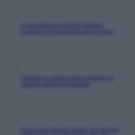
In menopausa il rischio d’infarto
aumenta: è ora di rinforzare il cuore
Contare le calorie serve ancora? La
risposta della nutrizionista
L’oroscopo food di Jupiter per l’estate