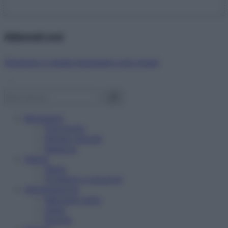
Abbonati ora!
Starbene ti regala benessere ogni mese!
Benessere
Psicologia
Rimedi naturali
Bellezza
Salute
News
Problemi e soluzioni
Alimentazione
Mangiare sano
Diete
Ricette