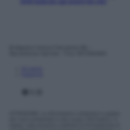
2026 dedicato agli amanti del cibo
© Belpietro Edizioni Periodiche SRL –
Riproduzione riservata – P.Iva 13673600964
Chi siamo
Pubblicità
Facebook
X
Instagram
ATTENZIONE: Le informazioni contenute in questo
sito sono presentate a solo scopo informativo, in
nessun caso possono costituire la formulazione di