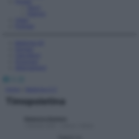
Fitness
Sport
Esercizi
Video
Podcast
Medicina AZ
Farmaci
Calcolatori
Oroscopo
Abbonamenti
Facebook
X
Instagram
Home
»
Medicina A-Z
Timopoietina
Redazione Starbene
1 Gennaio 2025 – Lettura 1 minuto
Seguici su