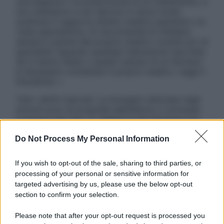
una diagnosi o la prescrizione di un trattamento, e
non intendono e non devono in alcun modo
sostituire il rapporto diretto medico-paziente o la
visita specialistica. Si raccomanda di chiedere
sempre il parere del proprio medico curante e/o di
specialisti riguardo qualsiasi indicazione riportata.
Se si hanno dubbi o quesiti sull’uso di un farmaco
è necessario contattare il proprio medico. Leggi il
Disclaimer »
Tutti i diritti riservati. Le immagini utilizzate negli
articoli sono di proprietà dell’editore o concesse
in licenza per l’uso. È vietata la riproduzione non
autorizzata.
Do Not Process My Personal Information
If you wish to opt-out of the sale, sharing to third parties, or
Informativa
processing of your personal or sensitive information for
Privacy Policy
targeted advertising by us, please use the below opt-out
Cookie Policy
section to confirm your selection.
Note Legali
Preferenze Privacy
Please note that after your opt-out request is processed you