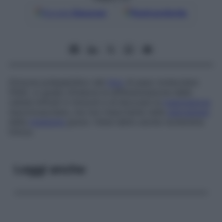
Google
Discover
Fonti preferite
Ormone polipeptidico del
timo
di peso molecolare
5562, in grado d’indurre la differenziazione delle
cellule linfoidi in timociti e di bloccare la
trasmissione
neuromuscolare, ma non importante nella
patogenesi
della
miastenia
grave. Viene detto anche
nucleosina
timica.
Leggi anche