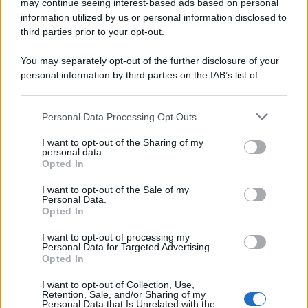
may continue seeing interest-based ads based on personal
information utilized by us or personal information disclosed to
third parties prior to your opt-out.
You may separately opt-out of the further disclosure of your
personal information by third parties on the IAB’s list of
downstream participants.
Personal Data Processing Opt Outs
This information may also be disclosed by us to third parties
on the IAB’s List of Downstream Participants that may further
I want to opt-out of the Sharing of my
disclose it to other third parties.
personal data.
Opted In
Please note that this website/app uses one or more Google
services and may gather and store information including but
I want to opt-out of the Sale of my
Personal Data.
not limited to your visit or usage behaviour. You may click to
Opted In
grant or deny consent to Google and its third-party tags to
use your data for below specified purposes in below Google
I want to opt-out of processing my
consent section.
Personal Data for Targeted Advertising.
Opted In
I want to opt-out of Collection, Use,
Retention, Sale, and/or Sharing of my
Personal Data that Is Unrelated with the