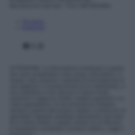
Riproduzione riservata – P.Iva 13673600964
Chi siamo
Pubblicità
Facebook
X
Instagram
ATTENZIONE: Le informazioni contenute in questo
sito sono presentate a solo scopo informativo, in
nessun caso possono costituire la formulazione di
una diagnosi o la prescrizione di un trattamento, e
non intendono e non devono in alcun modo
sostituire il rapporto diretto medico-paziente o la
visita specialistica. Si raccomanda di chiedere
sempre il parere del proprio medico curante e/o di
specialisti riguardo qualsiasi indicazione riportata.
Se si hanno dubbi o quesiti sull’uso di un farmaco
è necessario contattare il proprio medico. Leggi il
Disclaimer »