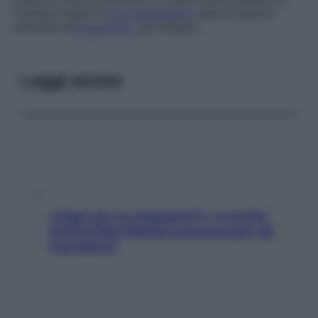
recettori adatti al
riconoscimento
delle sostanze
estranee all’
organismo
, gli antigeni.
Leggi anche
«Oggi che se magnamo?»: 4 ricette
facili di Max Mariola senza pesare gli
ingredienti