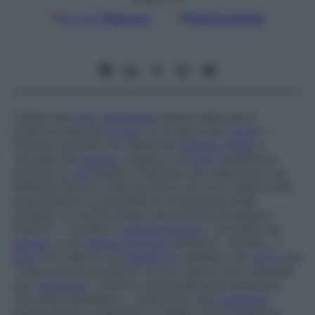
Google
Discover
Fonti preferite
Cellula del
timo
(
ghiandola
situata nella parte
anteriore alta del
torace
, al di sopra del
cuore
). I
timociti, prodotti da cellule del
midollo osseo
e
veicolati dal
sangue
, migrano nel
timo
soprattutto
durante la
vita
fetale e l’infanzia. Qui subiscono una
differenziazione (maturazione), nel corso della quale
acquisiscono la proprietà di riconoscere degli
antigeni. Al termine della maturazione divengono
linfociti T (varietà di
globuli bianchi
), circolanti nel
sangue
e nel
sistema linfoide
periferico. Peraltro, il
timo
è la sede di una
selezione
cellulare che
porta
alla
“tolleranza immunitaria”: al suo interno sono eliminati
(per
apoptosi
) i linfociti potenzialmente pericolosi,
che attaccherebbero i costituenti dell’
organismo
.
Sopravvivono solamente le cellule che possiedono