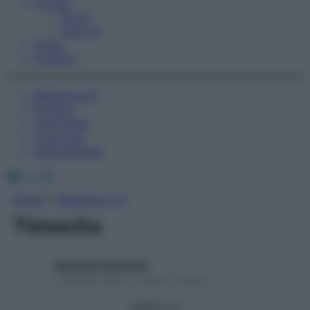
Fitness
Sport
Esercizi
Video
Podcast
Medicina AZ
Farmaci
Calcolatori
Oroscopo
Abbonamenti
Facebook
X
Instagram
Home
»
Medicina A-Z
Timocita
Redazione Starbene
1 Gennaio 2025 – Lettura 1 minuto
Seguici su