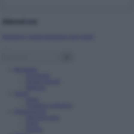
Abbonati ora!
Starbene ti regala benessere ogni mese!
Benessere
Psicologia
Rimedi naturali
Bellezza
Salute
News
Problemi e soluzioni
Alimentazione
Mangiare sano
Diete
Ricette