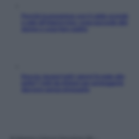
Perché la pressione con il caldo scende
e sale all’improvviso: cosa succede alle
donne e cosa fare subito
Doccia, lavarsi tutti i giorni fa male alla
pelle? I miti da sfatare per proteggerla
davvero senza stressarla
© Belpietro Edizioni Periodiche SRL –