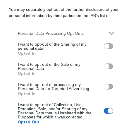
You may separately opt-out of the further disclosure of your
personal information by third parties on the IAB’s list of
downstream participants.
Personal Data Processing Opt Outs
This information may also be disclosed by us to third parties
on the IAB’s List of Downstream Participants that may further
I want to opt-out of the Sharing of my
disclose it to other third parties.
personal data.
Opted In
Please note that this website/app uses one or more Google
services and may gather and store information including but
I want to opt-out of the Sale of my
Personal Data.
not limited to your visit or usage behaviour. You may click to
Opted In
grant or deny consent to Google and its third-party tags to
use your data for below specified purposes in below Google
I want to opt-out of processing my
consent section.
Personal Data for Targeted Advertising.
Opted In
I want to opt-out of Collection, Use,
Retention, Sale, and/or Sharing of my
Personal Data that Is Unrelated with the
Purposes for which it was collected.
Opted Out