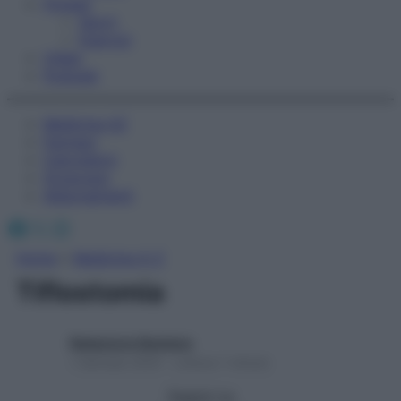
Fitness
Sport
Esercizi
Video
Podcast
Medicina AZ
Farmaci
Calcolatori
Oroscopo
Abbonamenti
Facebook
X
Instagram
Home
»
Medicina A-Z
Tiflostomia
Redazione Starbene
1 Gennaio 2025 – Lettura 1 minuto
Seguici su