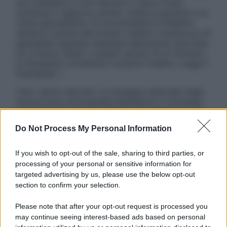
non intendono e non devono in alcun modo
sostituire il rapporto diretto medico-paziente o la
visita specialistica. Si raccomanda di chiedere
sempre il parere del proprio medico curante e/o di
specialisti riguardo qualsiasi indicazione riportata.
Se si hanno dubbi o quesiti sull’uso di un farmaco
è necessario contattare il proprio medico. Leggi il
Disclaimer »
Tutti i diritti riservati. Le immagini utilizzate negli
articoli sono di proprietà dell’editore o concesse
in licenza per l’uso. È vietata la riproduzione non
autorizzata.
Do Not Process My Personal Information
If you wish to opt-out of the sale, sharing to third parties, or
processing of your personal or sensitive information for
Informativa
targeted advertising by us, please use the below opt-out
Privacy Policy
section to confirm your selection.
Cookie Policy
Note Legali
Please note that after your opt-out request is processed you
Preferenze Privacy
may continue seeing interest-based ads based on personal