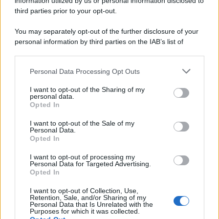
information utilized by us or personal information disclosed to
third parties prior to your opt-out.
You may separately opt-out of the further disclosure of your
personal information by third parties on the IAB’s list of
downstream participants.
Personal Data Processing Opt Outs
This information may also be disclosed by us to third parties
on the IAB’s List of Downstream Participants that may further
I want to opt-out of the Sharing of my
disclose it to other third parties.
personal data.
Opted In
Please note that this website/app uses one or more Google
services and may gather and store information including but
I want to opt-out of the Sale of my
Personal Data.
not limited to your visit or usage behaviour. You may click to
Opted In
grant or deny consent to Google and its third-party tags to
use your data for below specified purposes in below Google
I want to opt-out of processing my
consent section.
Personal Data for Targeted Advertising.
Opted In
I want to opt-out of Collection, Use,
Retention, Sale, and/or Sharing of my
Personal Data that Is Unrelated with the
Purposes for which it was collected.