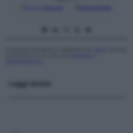
Google
Discover
Fonti preferite
Creazione chirurgica di un’apertura nel
cieco
, che può
comunicare con la cute, per
drenaggio
o
decompressione
.
Leggi anche