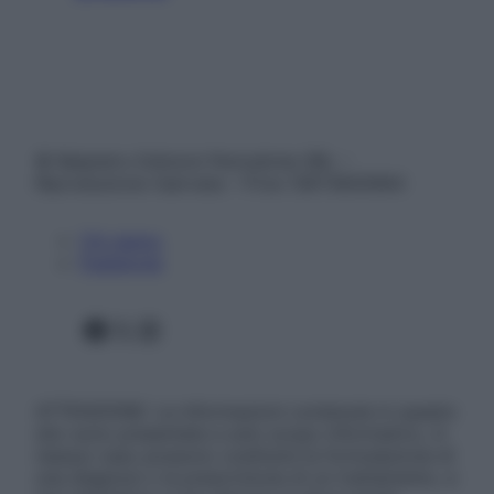
© Belpietro Edizioni Periodiche SRL –
Riproduzione riservata – P.Iva 13673600964
Chi siamo
Pubblicità
Facebook
X
Instagram
ATTENZIONE: Le informazioni contenute in questo
sito sono presentate a solo scopo informativo, in
nessun caso possono costituire la formulazione di
una diagnosi o la prescrizione di un trattamento, e