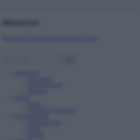
Abbonati ora!
Starbene ti regala benessere ogni mese!
Benessere
Psicologia
Rimedi naturali
Bellezza
Salute
News
Problemi e soluzioni
Alimentazione
Mangiare sano
Diete
Ricette