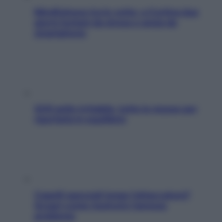
Mindfulness tra le vette: a Cortina due
giorni lontani da stress e ansia da
smartphone
SOS pelle irritabile: tutte le mosse per
riportarla in equilibrio
Capelli spezzati lungo l’attaccatura?
Scopri come risolvere l’annoso
problema