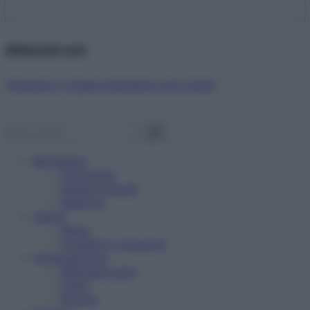
Abbonati ora!
Starbene ti regala benessere ogni mese!
Benessere
Psicologia
Rimedi naturali
Bellezza
Salute
News
Problemi e soluzioni
Alimentazione
Mangiare sano
Diete
Ricette