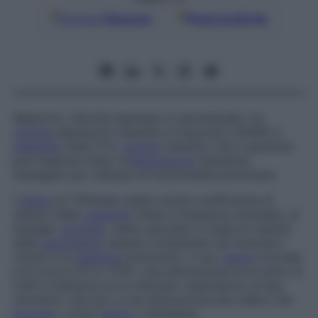
Google
Discover
Fonti preferite
Rapporto, talvolta espresso in percentuale, tra
volume
espiratorio massimo al secondo (VEMS) e
capacità
vitale (CV,
volume
massimo che il paziente
può inspirare dopo un’
espirazione
massima),
impiegato per valutare la funzionalità polmonare.
L’
indice
di Tiffeneau (detto anche
coefficiente di
utilizzo della
capacità
vitale e frequenza ottimale
), di
impiego
corrente
, viene calcolato in base ai risultati
della
spirometria
(esame consistente nel misurare i
volumi e le
capacità
polmonari). Il suo
valore
normale
è di circa 0,75 (o 75%). Una diminuzione al di sotto di
0,65 è indicativa di un disturbo respiratorio di tipo
ostruttivo (dovuto a una diminuzione del calibro dei
bronchi
), come l’
asma
o l’enfisema.