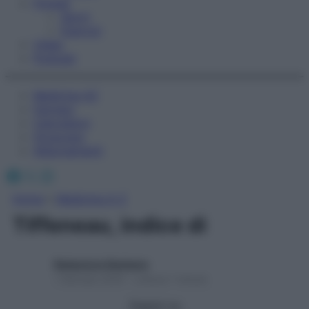
Fitness
Sport
Esercizi
Video
Podcast
Medicina AZ
Farmaci
Calcolatori
Oroscopo
Abbonamenti
Facebook
X
Instagram
Home
»
Medicina A-Z
Tiffeneau, indice di
Redazione Starbene
1 Gennaio 2025 – Lettura 1 minuto
Seguici su