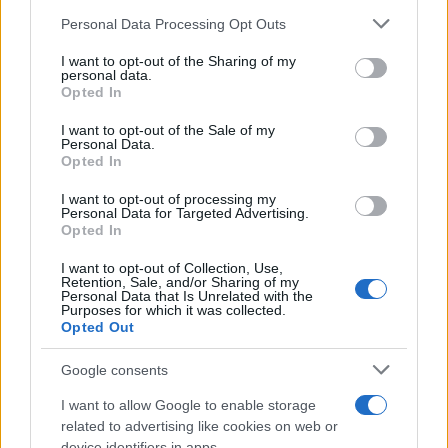
Personal Data Processing Opt Outs
This information may also be disclosed by us to third parties
on the IAB’s List of Downstream Participants that may further
I want to opt-out of the Sharing of my
disclose it to other third parties.
personal data.
Opted In
Please note that this website/app uses one or more Google
services and may gather and store information including but
I want to opt-out of the Sale of my
Personal Data.
not limited to your visit or usage behaviour. You may click to
Opted In
grant or deny consent to Google and its third-party tags to
use your data for below specified purposes in below Google
I want to opt-out of processing my
consent section.
Personal Data for Targeted Advertising.
Opted In
I want to opt-out of Collection, Use,
Retention, Sale, and/or Sharing of my
Personal Data that Is Unrelated with the
Purposes for which it was collected.
Opted Out
Google consents
I want to allow Google to enable storage
related to advertising like cookies on web or
device identifiers in apps.