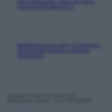
Aria condizionata: usala così, senza
rischiare raffreddore & Co.
Mindfulness tra le vette: a Cortina due
giorni lontani da stress e ansia da
smartphone
© Belpietro Edizioni Periodiche SRL –
Riproduzione riservata – P.Iva 13673600964