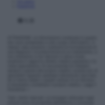
Chi siamo
Pubblicità
Facebook
X
Instagram
ATTENZIONE: Le informazioni contenute in questo
sito sono presentate a solo scopo informativo, in
nessun caso possono costituire la formulazione di
una diagnosi o la prescrizione di un trattamento, e
non intendono e non devono in alcun modo
sostituire il rapporto diretto medico-paziente o la
visita specialistica. Si raccomanda di chiedere
sempre il parere del proprio medico curante e/o di
specialisti riguardo qualsiasi indicazione riportata.
Se si hanno dubbi o quesiti sull’uso di un farmaco
è necessario contattare il proprio medico. Leggi il
Disclaimer »
Tutti i diritti riservati. Le immagini utilizzate negli
articoli sono di proprietà dell’editore o concesse