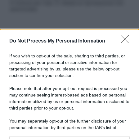
in licenza per l’uso. È vietata la riproduzione non
autorizzata.
Informativa
Do Not Process My Personal Information
Privacy Policy
Cookie Policy
Note Legali
If you wish to opt-out of the sale, sharing to third parties, or
Preferenze Privacy
processing of your personal or sensitive information for
targeted advertising by us, please use the below opt-out
section to confirm your selection.
Please note that after your opt-out request is processed you
may continue seeing interest-based ads based on personal
information utilized by us or personal information disclosed to
third parties prior to your opt-out.
You may separately opt-out of the further disclosure of your
personal information by third parties on the IAB’s list of
downstream participants.