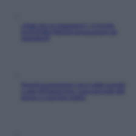
«Oggi che se magnamo?»: 4 ricette
facili di Max Mariola senza pesare gli
ingredienti
Perché la pressione con il caldo scende
e sale all’improvviso: cosa succede alle
donne e cosa fare subito