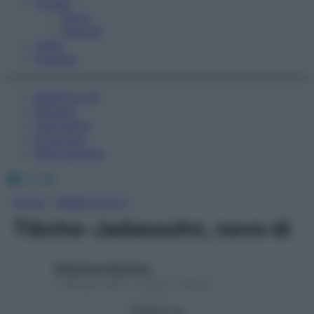
Fitness
Sport
Esercizi
Video
Podcast
Medicina AZ
Farmaci
Calcolatori
Oroscopo
Abbonamenti
Facebook
X
Instagram
Home
»
Medicina A-Z
Tièche-Jadassohn, nevo di
Redazione Starbene
1 Gennaio 2025 – Lettura 1 minuto
Seguici su