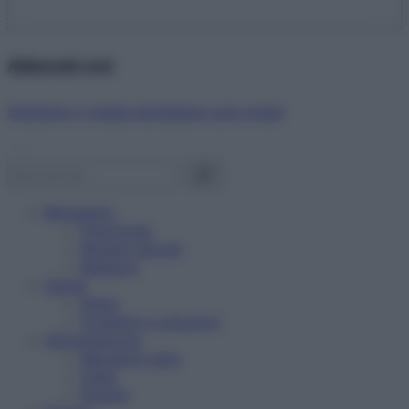
Abbonati ora!
Starbene ti regala benessere ogni mese!
Benessere
Psicologia
Rimedi naturali
Bellezza
Salute
News
Problemi e soluzioni
Alimentazione
Mangiare sano
Diete
Ricette