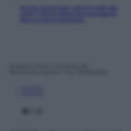
Doccia, lavarsi tutti i giorni fa male alla
pelle? I miti da sfatare per proteggerla
davvero senza stressarla
© Belpietro Edizioni Periodiche SRL –
Riproduzione riservata – P.Iva 13673600964
Chi siamo
Pubblicità
Facebook
X
Instagram