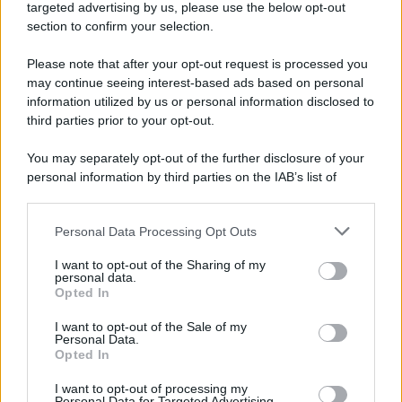
Cookie Policy
targeted advertising by us, please use the below opt-out
Note Legali
section to confirm your selection.
Preferenze Privacy
Please note that after your opt-out request is processed you
may continue seeing interest-based ads based on personal
information utilized by us or personal information disclosed to
third parties prior to your opt-out.
You may separately opt-out of the further disclosure of your
personal information by third parties on the IAB’s list of
downstream participants.
Personal Data Processing Opt Outs
This information may also be disclosed by us to third parties
on the IAB’s List of Downstream Participants that may further
I want to opt-out of the Sharing of my
disclose it to other third parties.
personal data.
Opted In
Please note that this website/app uses one or more Google
services and may gather and store information including but
I want to opt-out of the Sale of my
Personal Data.
not limited to your visit or usage behaviour. You may click to
Opted In
grant or deny consent to Google and its third-party tags to
use your data for below specified purposes in below Google
I want to opt-out of processing my
consent section.
Personal Data for Targeted Advertising.