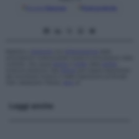
Google
Discover
Fonti preferite
Malattia o
sindrome
con
infiammazione
delle
articolazioni costocondrali (ossia le articolazioni delle
costole), che causa
dolore
a
livello
della
parete
toracica anteriore; tale
dolore
può essere esacerbato
dai movimenti toracici e dalle inspirazioni profonde.
Vedi
Jadassohn-Tièche,
nevo
di
Leggi anche