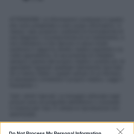
ATTENZIONE: Le informazioni contenute in questo
sito sono presentate a solo scopo informativo, in
nessun caso possono costituire la formulazione di
una diagnosi o la prescrizione di un trattamento, e
non intendono e non devono in alcun modo
sostituire il rapporto diretto medico-paziente o la
visita specialistica. Si raccomanda di chiedere
sempre il parere del proprio medico curante e/o di
specialisti riguardo qualsiasi indicazione riportata.
Se si hanno dubbi o quesiti sull’uso di un farmaco
è necessario contattare il proprio medico. Leggi il
Disclaimer »
Tutti i diritti riservati. Le immagini utilizzate negli
articoli sono di proprietà dell’editore o concesse
in licenza per l’uso. È vietata la riproduzione non
autorizzata.
Do Not Process My Personal Information