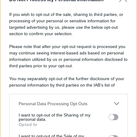
Informativa
Privacy Policy
If you wish to opt-out of the sale, sharing to third parties, or
Cookie Policy
processing of your personal or sensitive information for
Note Legali
targeted advertising by us, please use the below opt-out
Preferenze Privacy
section to confirm your selection.
Please note that after your opt-out request is processed you
may continue seeing interest-based ads based on personal
information utilized by us or personal information disclosed to
third parties prior to your opt-out.
You may separately opt-out of the further disclosure of your
personal information by third parties on the IAB’s list of
downstream participants.
Personal Data Processing Opt Outs
This information may also be disclosed by us to third parties
on the IAB’s List of Downstream Participants that may further
I want to opt-out of the Sharing of my
disclose it to other third parties.
personal data.
Opted In
Please note that this website/app uses one or more Google
services and may gather and store information including but
I want to opt-out of the Sale of my