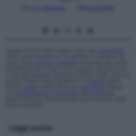
Google
Discover
Fonti preferite
Liquido incolore dello stesso odore del
cloroformio
,
detto anche tetracloruro di acetilene. In passato era
usato come
solvente
,
pesticida
nei lavaggi dei capelli
ed estintore per il fuoco, ma in seguito sostituito per
la sua alta
tossicità
. Il tetracloroetano, infatti, provoca
epatite tossica che progredisce in un’
atrofia
gialla
acuta e
letale
, inoltre causa una
polineurite
tossica,
con
intorpidimento
e
formicolio
delle
estremità
,
spasmi facciali e debolezza dei piccoli muscoli delle
mani e dei piedi.
Leggi anche