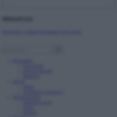
Abbonati ora!
Starbene ti regala benessere ogni mese!
Benessere
Psicologia
Rimedi naturali
Bellezza
Salute
News
Problemi e soluzioni
Alimentazione
Mangiare sano
Diete
Ricette