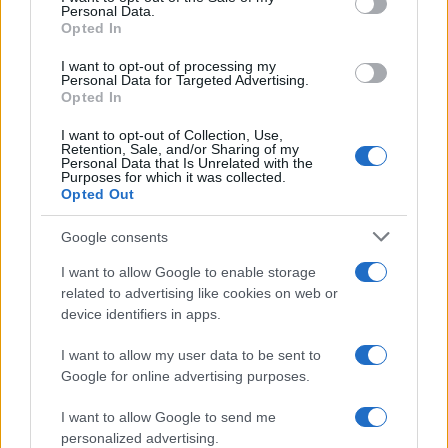
Personal Data.
not limited to your visit or usage behaviour. You may click to
Opted In
grant or deny consent to Google and its third-party tags to
use your data for below specified purposes in below Google
I want to opt-out of processing my
consent section.
Personal Data for Targeted Advertising.
Opted In
I want to opt-out of Collection, Use,
Retention, Sale, and/or Sharing of my
Personal Data that Is Unrelated with the
Purposes for which it was collected.
Opted Out
Google consents
I want to allow Google to enable storage
related to advertising like cookies on web or
device identifiers in apps.
I want to allow my user data to be sent to
Google for online advertising purposes.
I want to allow Google to send me
personalized advertising.