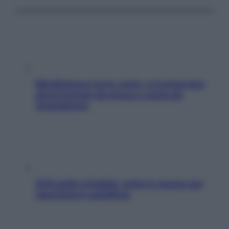
Mindfulness tra le vette: a Cortina due
giorni lontani da stress e ansia da
smartphone
SOS pelle irritabile: tutte le mosse per
riportarla in equilibrio