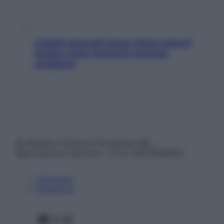
Capelli spezzati lungo l’attaccatura?
Scopri come risolvere l’annoso
problema
© Belpietro Edizioni Periodiche SRL –
Riproduzione riservata – P.Iva 13673600964
Chi siamo
Pubblicità
Facebook
X
Instagram