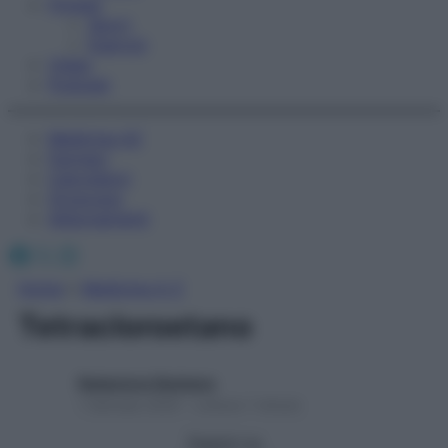
Fitness
Sport
Esercizi
Video
Podcast
Medicina AZ
Farmaci
Calcolatori
Oroscopo
Abbonamenti
Facebook
X
Instagram
Home
»
Medicina A-Z
Tetracloroetano
Redazione Starbene
1 Gennaio 2025 – Lettura 1 minuto
Seguici su