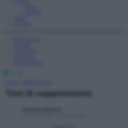
Fitness
Sport
Esercizi
Video
Podcast
Medicina AZ
Farmaci
Calcolatori
Oroscopo
Abbonamenti
Facebook
X
Instagram
Home
»
Medicina A-Z
Test di soppressione
Redazione Starbene
1 Gennaio 2025 – Lettura 1 minuto
Seguici su