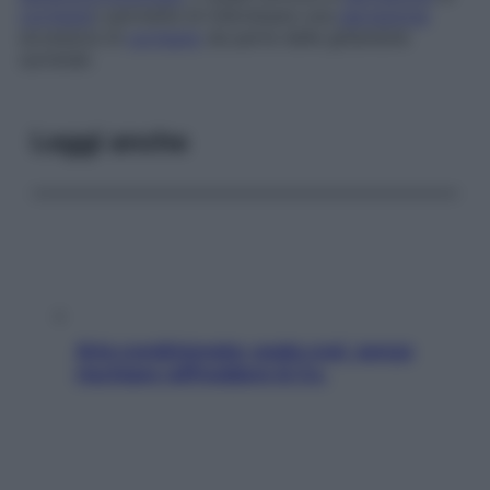
cortisolo
) permette di individuare una
secrezione
eccessiva di
cortisolo
da parte delle ghiandole
surrenali.
Leggi anche
Aria condizionata: usala così, senza
rischiare raffreddore & Co.