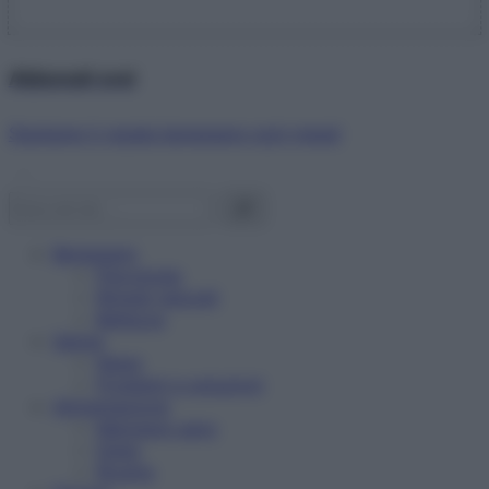
Abbonati ora!
Starbene ti regala benessere ogni mese!
Benessere
Psicologia
Rimedi naturali
Bellezza
Salute
News
Problemi e soluzioni
Alimentazione
Mangiare sano
Diete
Ricette