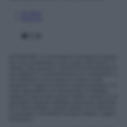
Chi siamo
Pubblicità
Facebook
X
Instagram
ATTENZIONE: Le informazioni contenute in questo
sito sono presentate a solo scopo informativo, in
nessun caso possono costituire la formulazione di
una diagnosi o la prescrizione di un trattamento, e
non intendono e non devono in alcun modo
sostituire il rapporto diretto medico-paziente o la
visita specialistica. Si raccomanda di chiedere
sempre il parere del proprio medico curante e/o di
specialisti riguardo qualsiasi indicazione riportata.
Se si hanno dubbi o quesiti sull’uso di un farmaco
è necessario contattare il proprio medico. Leggi il
Disclaimer »