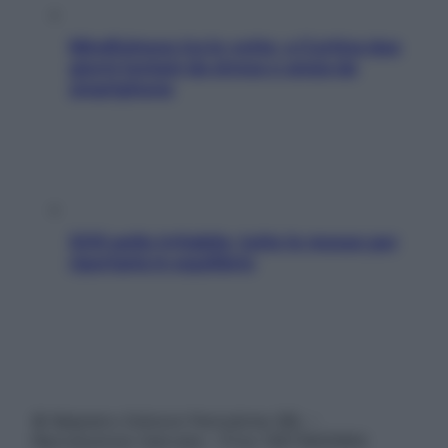
Mindfulness tra le vette: a Cortina due
giorni lontani da stress e ansia da
smartphone
SOS pelle irritabile: tutte le mosse per
riportarla in equilibrio
© Belpietro Edizioni Periodiche SRL –
Riproduzione riservata – P.Iva 13673600964