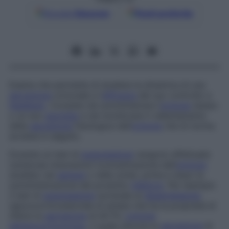
Google
Discover
Fonti preferite
Esame che permette di studiare la dinamica di una
secrezione
ormonale e l’
efficacia
del suo controllo a
feedback
. Consiste nel somministrare l’
ormone
stesso
o un suo
agonista
e nel monitorare il rallentamento
della
secrezione
fisiologica dell’
ormone
che di norma
avviene in seguito.
Durante un test di
soppressione
vengono effettuate
numerose misurazioni (concentrazione dell’
ormone
studiato nel
sangue
o nelle urine), prima e dopo la
somministrazione del prodotto
inibitore
. Per esempio
il test di
soppressione
surrenale al
desametasone
(glucocorticosteroide di sintesi che ha la proprietà di
inibire la
secrezione
di ACTH,
ormone
adrenocorticotropo
, il quale stimola la
secrezione
di