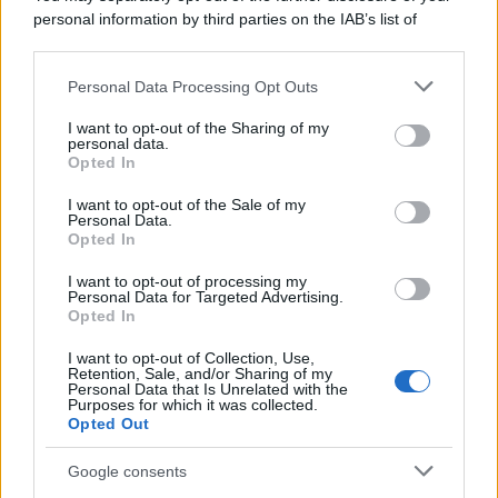
personal information by third parties on the IAB’s list of
downstream participants.
Personal Data Processing Opt Outs
This information may also be disclosed by us to third parties
on the IAB’s List of Downstream Participants that may further
I want to opt-out of the Sharing of my
disclose it to other third parties.
personal data.
Opted In
Please note that this website/app uses one or more Google
services and may gather and store information including but
I want to opt-out of the Sale of my
Personal Data.
not limited to your visit or usage behaviour. You may click to
Opted In
grant or deny consent to Google and its third-party tags to
use your data for below specified purposes in below Google
I want to opt-out of processing my
consent section.
Personal Data for Targeted Advertising.
Opted In
I want to opt-out of Collection, Use,
Retention, Sale, and/or Sharing of my
Personal Data that Is Unrelated with the
Purposes for which it was collected.
Opted Out
Google consents