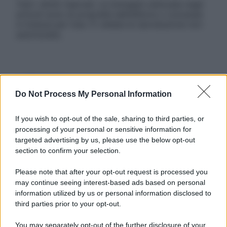
Tutti i diritti riservati. Le immagini utilizzate negli
articoli sono di proprietà dell’editore o concesse
in licenza per l’uso. È vietata la riproduzione non
autorizzata.
Informativa
Privacy Policy
Do Not Process My Personal Information
Cookie Policy
Note Legali
If you wish to opt-out of the sale, sharing to third parties, or
Preferenze Privacy
processing of your personal or sensitive information for
targeted advertising by us, please use the below opt-out
section to confirm your selection.
Please note that after your opt-out request is processed you
may continue seeing interest-based ads based on personal
information utilized by us or personal information disclosed to
third parties prior to your opt-out.
You may separately opt-out of the further disclosure of your