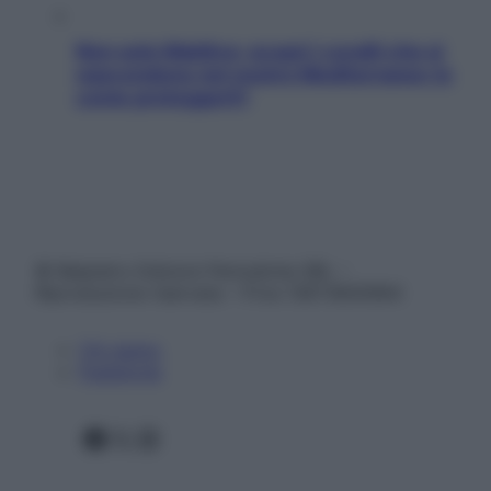
Non solo Maldive: scopri i coralli che si
nascondono nel nostro Mediterraneo (e
come proteggerli)
© Belpietro Edizioni Periodiche SRL –
Riproduzione riservata – P.Iva 13673600964
Chi siamo
Pubblicità
Facebook
X
Instagram