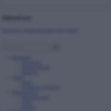
Abbonati ora!
Starbene ti regala benessere ogni mese!
Benessere
Psicologia
Rimedi naturali
Bellezza
Salute
News
Problemi e soluzioni
Alimentazione
Mangiare sano
Diete
Ricette