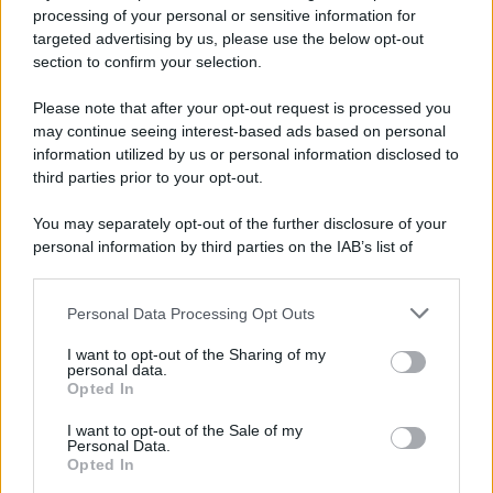
Privacy Policy
processing of your personal or sensitive information for
Cookie Policy
targeted advertising by us, please use the below opt-out
Note Legali
section to confirm your selection.
Preferenze Privacy
Please note that after your opt-out request is processed you
may continue seeing interest-based ads based on personal
information utilized by us or personal information disclosed to
third parties prior to your opt-out.
You may separately opt-out of the further disclosure of your
personal information by third parties on the IAB’s list of
downstream participants.
Personal Data Processing Opt Outs
This information may also be disclosed by us to third parties
on the IAB’s List of Downstream Participants that may further
I want to opt-out of the Sharing of my
disclose it to other third parties.
personal data.
Opted In
Please note that this website/app uses one or more Google
services and may gather and store information including but
I want to opt-out of the Sale of my
Personal Data.
not limited to your visit or usage behaviour. You may click to
Opted In
grant or deny consent to Google and its third-party tags to