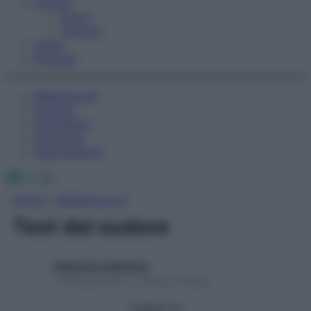
Fitness
Sport
Esercizi
Video
Podcast
Medicina AZ
Farmaci
Calcolatori
Oroscopo
Abbonamenti
Facebook
X
Instagram
Home
»
Medicina A-Z
Test del sudore
Redazione Starbene
1 Gennaio 2025 – Lettura 1 minuto
Seguici su