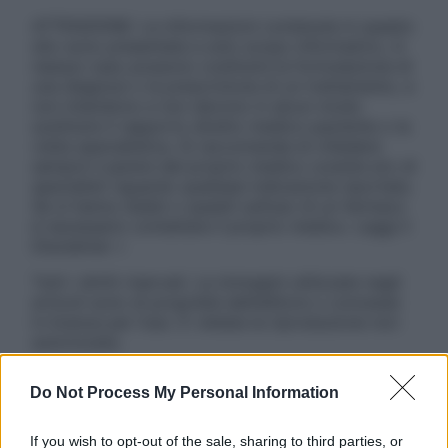
ATTENZIONE: Le informazioni contenute in questo
sito sono presentate a solo scopo informativo, in
nessun caso possono costituire la formulazione di
una diagnosi o la prescrizione di un trattamento, e
non intendono e non devono in alcun modo
sostituire il rapporto diretto medico-paziente o la
visita specialistica. Si raccomanda di chiedere
sempre il parere del proprio medico curante e/o di
specialisti riguardo qualsiasi indicazione riportata.
Se si hanno dubbi o quesiti sull’uso di un farmaco
è necessario contattare il proprio medico. Leggi il
Disclaimer »
Tutti i diritti riservati. Le immagini utilizzate negli
articoli sono di proprietà dell’editore o concesse
in licenza per l’uso. È vietata la riproduzione non
autorizzata.
Do Not Process My Personal Information
Informativa
If you wish to opt-out of the sale, sharing to third parties, or