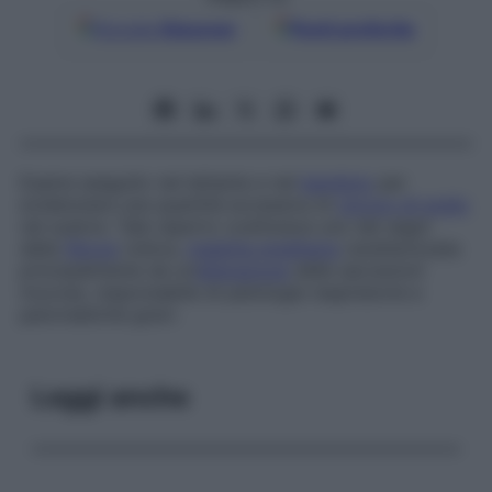
Google
Discover
Fonti preferite
Esame eseguito nel lattante e nel
bambino
per
evidenziare una quantità eccessiva di
cloruro di sodio
nel sudore. Tale reperto costituisce uno dei segni
della
fibrosi
cistica,
malattia ereditaria
caratterizzata
principalmente da un’
alterazione
delle secrezioni
mucose, responsabile di patologie respiratorie e
pancreatiche gravi.
Leggi anche