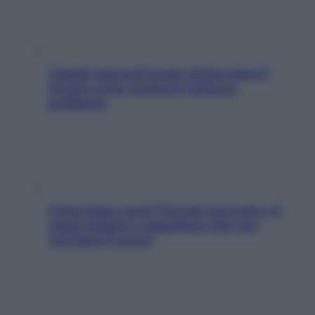
Capelli spezzati lungo l’attaccatura?
Scopri come risolvere l’annoso
problema
Fame dopo cena? Perché succede e 6
snack leggeri e appetitosi che non
rovinano il sonno