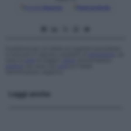
Google
Discover
Fonti preferite
Condizione per cui cellule od organismi pluricellulari
si muovono in risposta a gradienti di
temperatura
, sia
verso la
zona
di maggior
calore
(termotropismo
positivo
) sia verso una
zona
più fredda
(termotropismo negativo).
Leggi anche