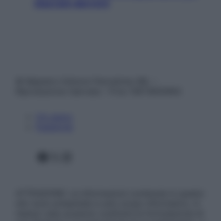
staccare davvero
© Belpietro Edizioni Periodiche SRL –
Riproduzione riservata – P.Iva 13673600964
Chi siamo
Pubblicità
Facebook
X
Instagram
ATTENZIONE: Le informazioni contenute in questo
sito sono presentate a solo scopo informativo, in
nessun caso possono costituire la formulazione di