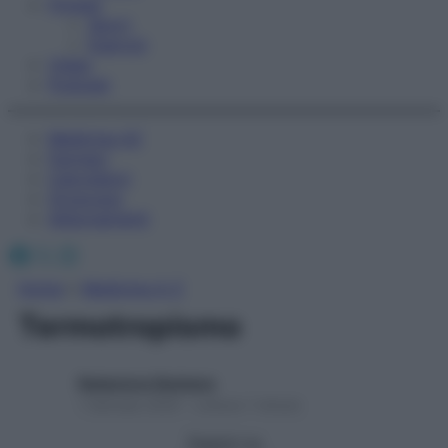
Fitness
Sport
Esercizi
Video
Podcast
Medicina AZ
Farmaci
Calcolatori
Oroscopo
Abbonamenti
Facebook
X
Instagram
Home
»
Medicina A-Z
Termotropismo
Redazione Starbene
1 Gennaio 2025 – Lettura 1 minuto
Seguici su