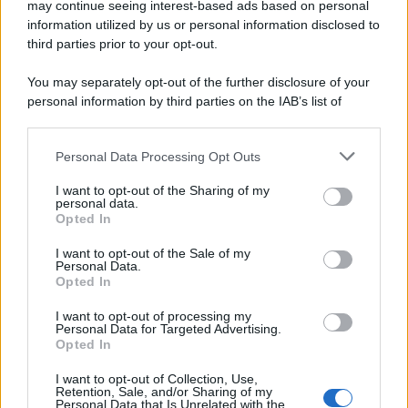
may continue seeing interest-based ads based on personal
information utilized by us or personal information disclosed to
third parties prior to your opt-out.
You may separately opt-out of the further disclosure of your
personal information by third parties on the IAB’s list of
downstream participants.
Personal Data Processing Opt Outs
This information may also be disclosed by us to third parties
on the IAB’s List of Downstream Participants that may further
I want to opt-out of the Sharing of my
disclose it to other third parties.
personal data.
Opted In
Please note that this website/app uses one or more Google
services and may gather and store information including but
I want to opt-out of the Sale of my
Personal Data.
not limited to your visit or usage behaviour. You may click to
Opted In
grant or deny consent to Google and its third-party tags to
use your data for below specified purposes in below Google
I want to opt-out of processing my
consent section.
Personal Data for Targeted Advertising.
Opted In
I want to opt-out of Collection, Use,
Retention, Sale, and/or Sharing of my
Personal Data that Is Unrelated with the