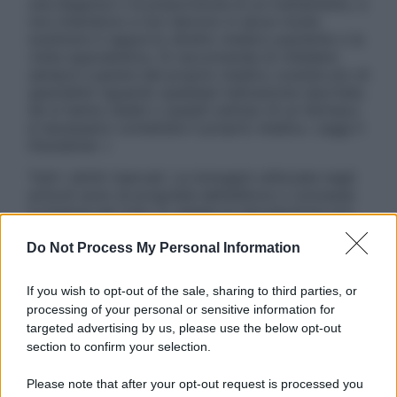
una diagnosi o la prescrizione di un trattamento, e
non intendono e non devono in alcun modo
sostituire il rapporto diretto medico-paziente o la
visita specialistica. Si raccomanda di chiedere
sempre il parere del proprio medico curante e/o di
specialisti riguardo qualsiasi indicazione riportata.
Se si hanno dubbi o quesiti sull’uso di un farmaco
è necessario contattare il proprio medico. Leggi il
Disclaimer »
Tutti i diritti riservati. Le immagini utilizzate negli
articoli sono di proprietà dell’editore o concesse
in licenza per l’uso. È vietata la riproduzione non
autorizzata.
Do Not Process My Personal Information
If you wish to opt-out of the sale, sharing to third parties, or
Informativa
processing of your personal or sensitive information for
Privacy Policy
targeted advertising by us, please use the below opt-out
Cookie Policy
section to confirm your selection.
Note Legali
Preferenze Privacy
Please note that after your opt-out request is processed you