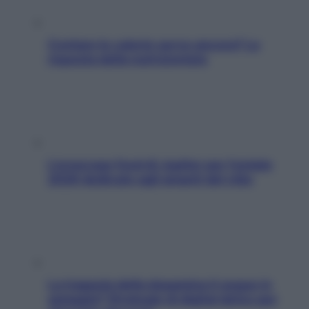
Contare le calorie serve ancora? La
risposta della nutrizionista
L’oroscopo food di Jupiter per l’estate
2026 dedicato agli amanti del cibo
La trappola della dopamina ti segue in
spiaggia? Strategie di digital detox per