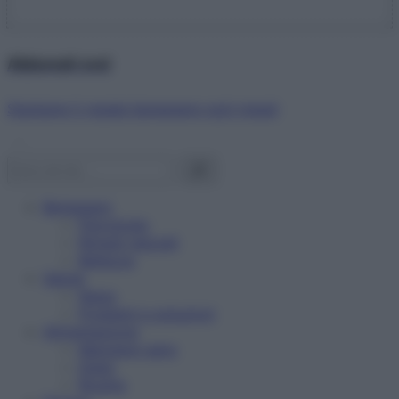
Abbonati ora!
Starbene ti regala benessere ogni mese!
Benessere
Psicologia
Rimedi naturali
Bellezza
Salute
News
Problemi e soluzioni
Alimentazione
Mangiare sano
Diete
Ricette