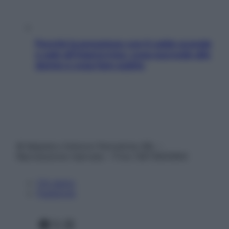
Perché la pressione con il caldo scende
e sale all’improvviso: cosa succede alle
donne e cosa fare subito
© Belpietro Edizioni Periodiche SRL –
Riproduzione riservata – P.Iva 13673600964
Chi siamo
Pubblicità
Facebook
X
Instagram