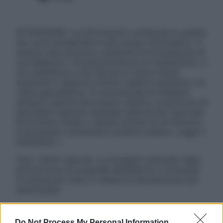
ATTENZIONE: Le informazioni contenute in questo
sito sono presentate a solo scopo informativo, in
nessun caso possono costituire la formulazione di
una diagnosi o la prescrizione di un trattamento, e
non intendono e non devono in alcun modo
sostituire il rapporto diretto medico-paziente o la
visita specialistica. Si raccomanda di chiedere
sempre il parere del proprio medico curante e/o di
specialisti riguardo qualsiasi indicazione riportata.
Se si hanno dubbi o quesiti sull’uso di un farmaco
è necessario contattare il proprio medico. Leggi il
Disclaimer »
Tutti i diritti riservati. Le immagini utilizzate negli
articoli sono di proprietà dell’editore o concesse
in licenza per l’uso. È vietata la riproduzione non
autorizzata.
Do Not Process My Personal Information