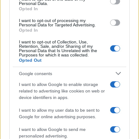
Personal Data.
not limited to your visit or usage behaviour. You may click to
Opted In
grant or deny consent to Google and its third-party tags to
use your data for below specified purposes in below Google
I want to opt-out of processing my
consent section.
Personal Data for Targeted Advertising.
Opted In
I want to opt-out of Collection, Use,
Retention, Sale, and/or Sharing of my
Personal Data that Is Unrelated with the
Purposes for which it was collected.
Opted Out
Google consents
I want to allow Google to enable storage
related to advertising like cookies on web or
device identifiers in apps.
I want to allow my user data to be sent to
Google for online advertising purposes.
I want to allow Google to send me
personalized advertising.