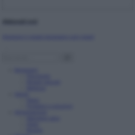
Abbonati ora!
Starbene ti regala benessere ogni mese!
Benessere
Psicologia
Rimedi naturali
Bellezza
Salute
News
Problemi e soluzioni
Alimentazione
Mangiare sano
Diete
Ricette