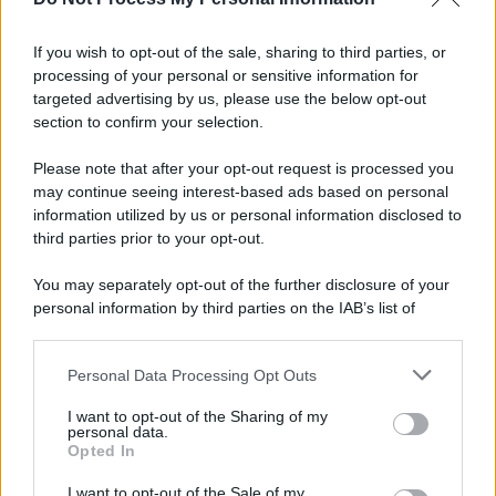
Informativa
Privacy Policy
If you wish to opt-out of the sale, sharing to third parties, or
Cookie Policy
processing of your personal or sensitive information for
Note Legali
targeted advertising by us, please use the below opt-out
Preferenze Privacy
section to confirm your selection.
Please note that after your opt-out request is processed you
may continue seeing interest-based ads based on personal
information utilized by us or personal information disclosed to
third parties prior to your opt-out.
You may separately opt-out of the further disclosure of your
personal information by third parties on the IAB’s list of
downstream participants.
Personal Data Processing Opt Outs
This information may also be disclosed by us to third parties
on the IAB’s List of Downstream Participants that may further
I want to opt-out of the Sharing of my
disclose it to other third parties.
personal data.
Opted In
Please note that this website/app uses one or more Google
services and may gather and store information including but
I want to opt-out of the Sale of my