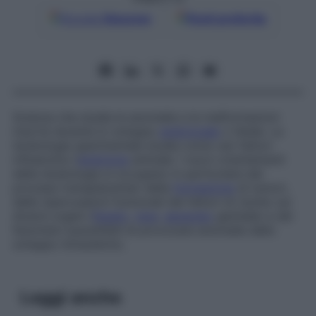
Google
Discover
Fonti preferite
Scienza che studia le anomalie e le malformazioni
insorte durante lo sviluppo
embrionale
o fetale. La
teratologia sperimentale studia come vari fattori
influenzino l’
embrione
animale. I nuovi orientamenti
della teratologia si occupano in particolare dei
processi transplacentari della
formazione
di tumori,
delle ripercussioni funzionali dei fattori di rischio sui
diversi organi (
fegato
,
rene
,
apparato
genitale) e dei
fenomeni suscettibili di provocare anomalie dello
sviluppo intrauterino.
Leggi anche