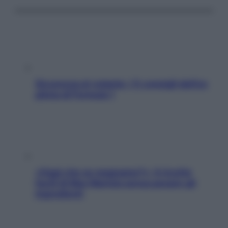
Sicurezza al volante: i 5 consigli dell’ex
pilota di Formula 1
«Oggi che se magnamo?»: 4 ricette
facili di Max Mariola senza pesare gli
ingredienti