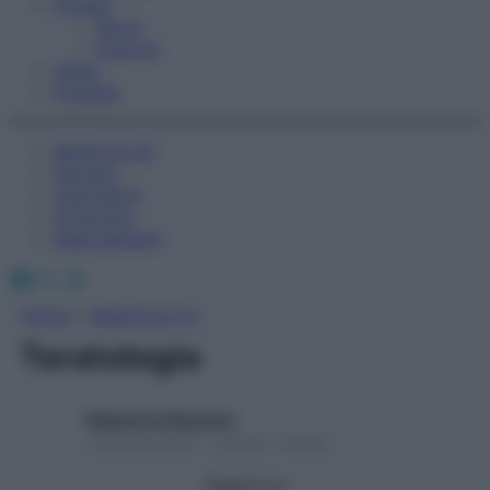
Fitness
Sport
Esercizi
Video
Podcast
Medicina AZ
Farmaci
Calcolatori
Oroscopo
Abbonamenti
Facebook
X
Instagram
Home
»
Medicina A-Z
Teratologia
Redazione Starbene
1 Gennaio 2025 – Lettura 1 minuto
Seguici su