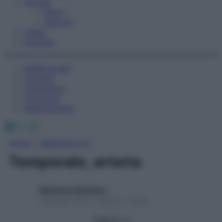
Fitness
Sport
Esercizi
Video
Podcast
Medicina AZ
Farmaci
Calcolatori
Oroscopo
Abbonamenti
Facebook
X
Instagram
Home
»
Medicina A-Z
Temporale, arteria
Redazione Starbene
1 Gennaio 2025 – Lettura 1 minuto
Seguici su