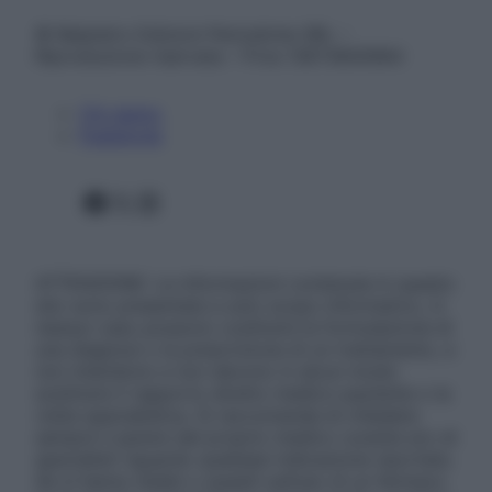
© Belpietro Edizioni Periodiche SRL –
Riproduzione riservata – P.Iva 13673600964
Chi siamo
Pubblicità
Facebook
X
Instagram
ATTENZIONE: Le informazioni contenute in questo
sito sono presentate a solo scopo informativo, in
nessun caso possono costituire la formulazione di
una diagnosi o la prescrizione di un trattamento, e
non intendono e non devono in alcun modo
sostituire il rapporto diretto medico-paziente o la
visita specialistica. Si raccomanda di chiedere
sempre il parere del proprio medico curante e/o di
specialisti riguardo qualsiasi indicazione riportata.
Se si hanno dubbi o quesiti sull’uso di un farmaco