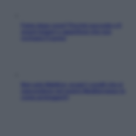
Fame dopo cena? Perché succede e 6
snack leggeri e appetitosi che non
rovinano il sonno
Non solo Maldive: scopri i coralli che si
nascondono nel nostro Mediterraneo (e
come proteggerli)