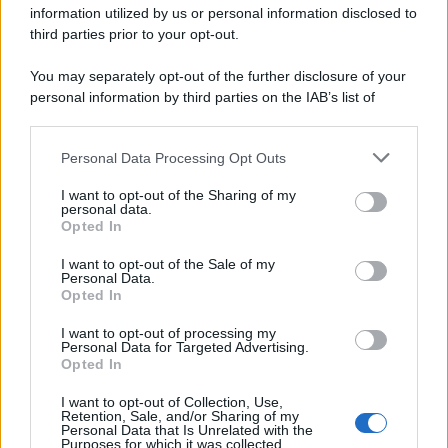
information utilized by us or personal information disclosed to
third parties prior to your opt-out.
You may separately opt-out of the further disclosure of your
personal information by third parties on the IAB’s list of
downstream participants.
Personal Data Processing Opt Outs
This information may also be disclosed by us to third parties
on the IAB’s List of Downstream Participants that may further
I want to opt-out of the Sharing of my
disclose it to other third parties.
personal data.
Opted In
Please note that this website/app uses one or more Google
services and may gather and store information including but
I want to opt-out of the Sale of my
Personal Data.
not limited to your visit or usage behaviour. You may click to
Opted In
grant or deny consent to Google and its third-party tags to
use your data for below specified purposes in below Google
I want to opt-out of processing my
consent section.
Personal Data for Targeted Advertising.
Opted In
I want to opt-out of Collection, Use,
Retention, Sale, and/or Sharing of my
Personal Data that Is Unrelated with the
Purposes for which it was collected.