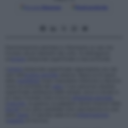
Google
Discover
Fonti preferite
Denominazione adottata in riferimento ai vasi che
irrorano alcuni elementi del volto. Si distinguono
un’
arteria
temporale superficiale e due profonde.
L’
arteria
temporale superficiale rappresenta uno dei
rami dell’
arteria carotide
esterna. Nasce al di sopra
della
mandibola
(osso mascellare inferiore) e decorre
verso la sommità del
capo
; il suo percorso diventa
superficiale all’altezza delle tempie, dove si divide in
un ramo frontale (che irrora la
ghiandola parotide
,
l’
orecchio
, le guance, le palpebre, alcuni muscoli della
faccia
) e un ramo parietale (che vascolarizza la cute
della
testa
). È talvolta sede di un’
infiammazione
(
malattia
di Horton).