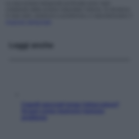
Le due arterie temporali profonde sono rami
collaterali delle arterie mascellari interne. Si dividono
in due rami, anteriore e posteriore, e vascolarizzano il
muscolo temporale
.
Leggi anche
Capelli spezzati lungo l’attaccatura?
Scopri come risolvere l’annoso
problema