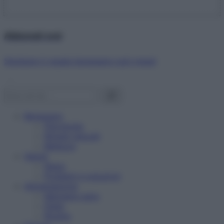
Abbonati ora!
Starbene ti regala benessere ogni mese!
Benessere
Psicologia
Rimedi naturali
Bellezza
Salute
News
Problemi e soluzioni
Alimentazione
Mangiare sano
Diete
Ricette