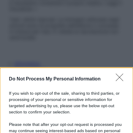
è necessario contattare il proprio medico. Leggi il
Disclaimer »
Tutti i diritti riservati. Le immagini utilizzate negli
articoli sono di proprietà dell’editore o concesse
in licenza per l’uso. È vietata la riproduzione non
autorizzata.
Informativa
Privacy Policy
Cookie Policy
Do Not Process My Personal Information
Note Legali
Preferenze Privacy
If you wish to opt-out of the sale, sharing to third parties, or
processing of your personal or sensitive information for
targeted advertising by us, please use the below opt-out
section to confirm your selection.
Please note that after your opt-out request is processed you
may continue seeing interest-based ads based on personal