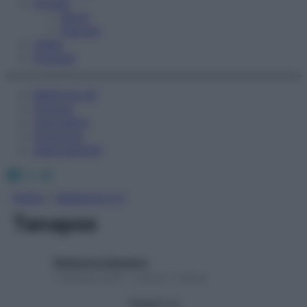
Fitness
Sport
Esercizi
Video
Podcast
Medicina AZ
Farmaci
Calcolatori
Oroscopo
Abbonamenti
Facebook
X
Instagram
Home
»
Medicina A-Z
Tanapox
Redazione Starbene
1 Gennaio 2025 – Lettura 1 minuto
Seguici su