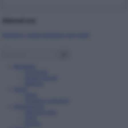
Abbonati ora!
Starbene ti regala benessere ogni mese!
Benessere
Psicologia
Rimedi naturali
Bellezza
Salute
News
Problemi e soluzioni
Alimentazione
Mangiare sano
Diete
Ricette