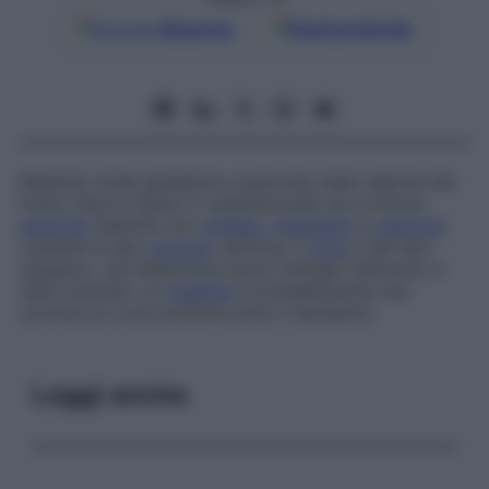
Google
Discover
Fonti preferite
Malattia virale epidemica osservata nella regione del
fiume Tana in Kenia. È caratterizzata da un breve
episodio
febbrile con
cefalea
,
malessere
e
reazione
cutanea di tipo
pustola
vaiolosa. Il
virus
è del tipo
yabapox, che determina tumori benigni nell’uomo e
nelle scimmie. La
malattia
è probabilmente una
zoonosi di cui le scimmie sono il serbatoio.
Leggi anche