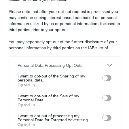
Note Legali
Preferenze Privacy
Please note that after your opt-out request is processed you
may continue seeing interest-based ads based on personal
information utilized by us or personal information disclosed to
third parties prior to your opt-out.
You may separately opt-out of the further disclosure of your
personal information by third parties on the IAB’s list of
downstream participants.
Personal Data Processing Opt Outs
This information may also be disclosed by us to third parties
on the IAB’s List of Downstream Participants that may further
I want to opt-out of the Sharing of my
disclose it to other third parties.
personal data.
Opted In
Please note that this website/app uses one or more Google
services and may gather and store information including but
I want to opt-out of the Sale of my
Personal Data.
not limited to your visit or usage behaviour. You may click to
Opted In
grant or deny consent to Google and its third-party tags to
use your data for below specified purposes in below Google
I want to opt-out of processing my
consent section.
Personal Data for Targeted Advertising.
Opted In