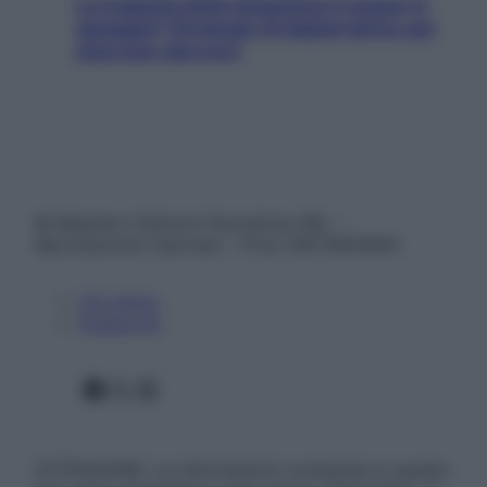
La trappola della dopamina ti segue in
spiaggia? Strategie di digital detox per
staccare davvero
© Belpietro Edizioni Periodiche SRL –
Riproduzione riservata – P.Iva 13673600964
Chi siamo
Pubblicità
Facebook
X
Instagram
ATTENZIONE: Le informazioni contenute in questo