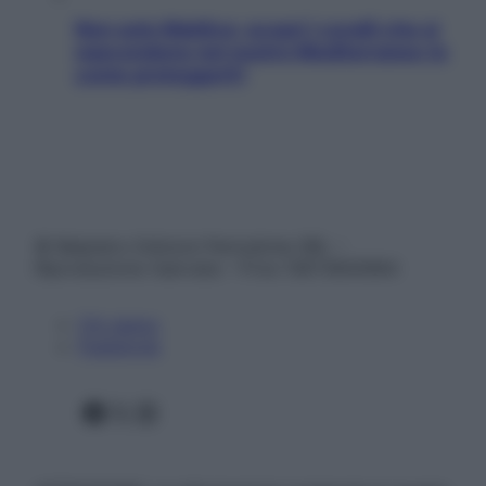
Non solo Maldive: scopri i coralli che si
nascondono nel nostro Mediterraneo (e
come proteggerli)
© Belpietro Edizioni Periodiche SRL –
Riproduzione riservata – P.Iva 13673600964
Chi siamo
Pubblicità
Facebook
X
Instagram