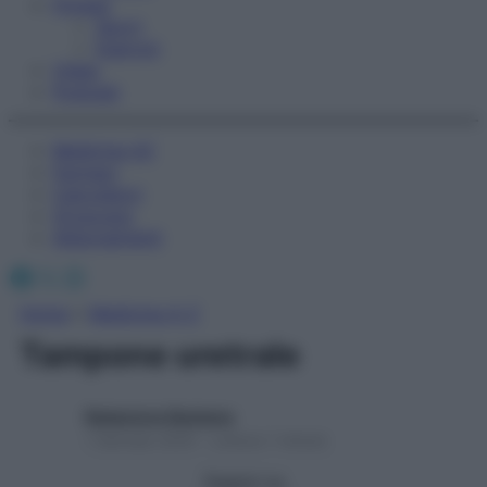
Fitness
Sport
Esercizi
Video
Podcast
Medicina AZ
Farmaci
Calcolatori
Oroscopo
Abbonamenti
Facebook
X
Instagram
Home
»
Medicina A-Z
Tampone uretrale
Redazione Starbene
1 Gennaio 2025 – Lettura 1 minuto
Seguici su