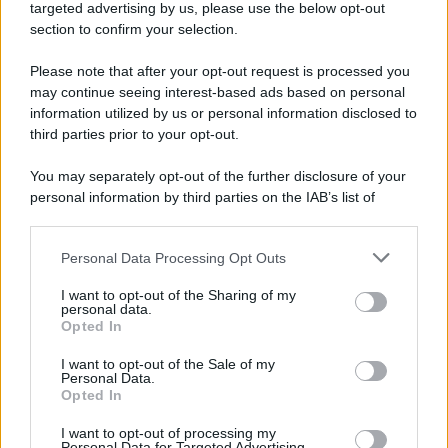
Cookie Policy
targeted advertising by us, please use the below opt-out
Note Legali
section to confirm your selection.
Preferenze Privacy
Please note that after your opt-out request is processed you
may continue seeing interest-based ads based on personal
information utilized by us or personal information disclosed to
third parties prior to your opt-out.
You may separately opt-out of the further disclosure of your
personal information by third parties on the IAB’s list of
downstream participants.
Personal Data Processing Opt Outs
This information may also be disclosed by us to third parties
on the IAB’s List of Downstream Participants that may further
I want to opt-out of the Sharing of my
disclose it to other third parties.
personal data.
Opted In
Please note that this website/app uses one or more Google
services and may gather and store information including but
I want to opt-out of the Sale of my
Personal Data.
not limited to your visit or usage behaviour. You may click to
Opted In
grant or deny consent to Google and its third-party tags to
use your data for below specified purposes in below Google
I want to opt-out of processing my
consent section.
Personal Data for Targeted Advertising.