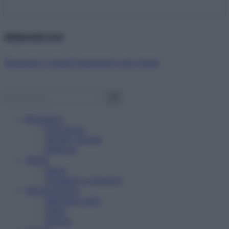
Abbonati ora!
Starbene ti regala benessere ogni mese!
Benessere
Psicologia
Rimedi naturali
Bellezza
Salute
News
Problemi e soluzioni
Alimentazione
Mangiare sano
Diete
Ricette