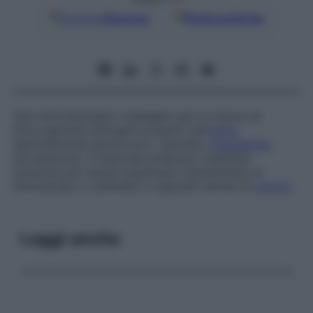
Google
Discover
Fonti preferite
Test microbiologico impiegato per la ricerca di
microrganismi patogeni presenti nell’
uretra
(generalmente gonococco,
clamidia
,
ureaplasma
,
micoplasma). Il materiale prelevato mediante
tampone può essere esaminato direttamente al
microscopio o seminato in appositi terreni di
coltura
.
Leggi anche