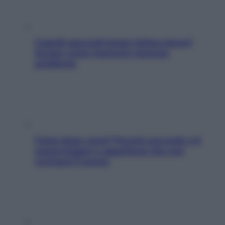
Capelli spezzati lungo l’attaccatura?
Scopri come risolvere l’annoso
problema
Fame dopo cena? Perché succede e 6
snack leggeri e appetitosi che non
rovinano il sonno