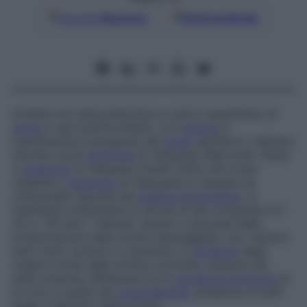
Google
Discover
Fonti preferite
Arterite non aterosclerotica a carico soprattutto di
aorta
e vasi brachiocefalici, con
stenosi
e
caratteristica scomparsa del
polso
periferico. Indicata
talvolta come
sindrome
di Takayasu-Martorell- Fabre
o
sindrome
di Takayasu-Onishi (oltre che come
malattia o
sindrome
di Takayasu
) e
causata da
un’anomala risposta del
sistema immunitario
, si
manifesta solitamente in donne di età compresa tra i
20 e i 40 anni. I disturbi variano a seconda della
localizzazione delle arterie danneggiate, ma i sintomi
tipici sono comuni e consistono in
ischemia
degli
organi irrorati dalle arterie coinvolte, assenza dei
polsi arteriosi, differenza tra la
pressione arteriosa
di
un arto e quella del
controlaterale
, presenza di soffi
lungo il decorso delle arterie.