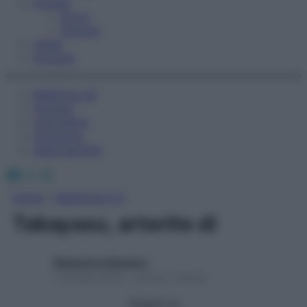
Fitness
Sport
Esercizi
Video
Podcast
Medicina AZ
Farmaci
Calcolatori
Oroscopo
Abbonamenti
Facebook
X
Instagram
Home
»
Medicina A-Z
Takayasu, arterite di
Redazione Starbene
1 Gennaio 2025 – Lettura 1 minuto
Seguici su