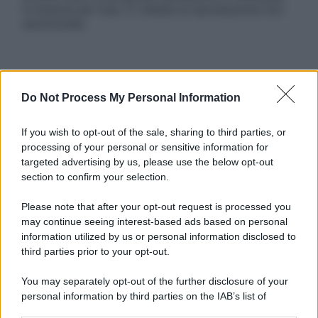
in licenza per l’uso. È vietata la riproduzione non
autorizzata.
Informativa
Do Not Process My Personal Information
Privacy Policy
Cookie Policy
Note Legali
If you wish to opt-out of the sale, sharing to third parties, or
Preferenze Privacy
processing of your personal or sensitive information for
targeted advertising by us, please use the below opt-out
section to confirm your selection.
Please note that after your opt-out request is processed you
may continue seeing interest-based ads based on personal
information utilized by us or personal information disclosed to
third parties prior to your opt-out.
You may separately opt-out of the further disclosure of your
personal information by third parties on the IAB’s list of
downstream participants.