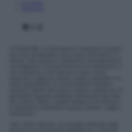
Chi siamo
Pubblicità
Facebook
X
Instagram
ATTENZIONE: Le informazioni contenute in questo
sito sono presentate a solo scopo informativo, in
nessun caso possono costituire la formulazione di
una diagnosi o la prescrizione di un trattamento, e
non intendono e non devono in alcun modo
sostituire il rapporto diretto medico-paziente o la
visita specialistica. Si raccomanda di chiedere
sempre il parere del proprio medico curante e/o di
specialisti riguardo qualsiasi indicazione riportata.
Se si hanno dubbi o quesiti sull’uso di un farmaco
è necessario contattare il proprio medico. Leggi il
Disclaimer »
Tutti i diritti riservati. Le immagini utilizzate negli
articoli sono di proprietà dell’editore o concesse