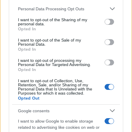
Personal Data Processing Opt Outs
This information may also be disclosed by us to third parties
on the IAB’s List of Downstream Participants that may further
I want to opt-out of the Sharing of my
disclose it to other third parties.
personal data.
Opted In
Please note that this website/app uses one or more Google
services and may gather and store information including but
I want to opt-out of the Sale of my
Personal Data.
not limited to your visit or usage behaviour. You may click to
Opted In
grant or deny consent to Google and its third-party tags to
use your data for below specified purposes in below Google
I want to opt-out of processing my
consent section.
Personal Data for Targeted Advertising.
Opted In
I want to opt-out of Collection, Use,
Retention, Sale, and/or Sharing of my
Personal Data that Is Unrelated with the
Purposes for which it was collected.
Opted Out
Google consents
I want to allow Google to enable storage
related to advertising like cookies on web or