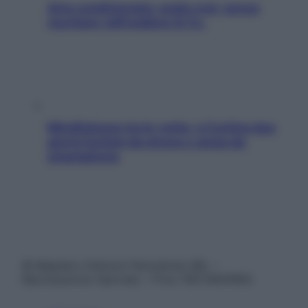
Aria condizionata: usala così, senza
rischiare raffreddore & Co.
Mindfulness tra le vette: a Cortina due
giorni lontani da stress e ansia da
smartphone
© Belpietro Edizioni Periodiche SRL –
Riproduzione riservata – P.Iva 13673600964