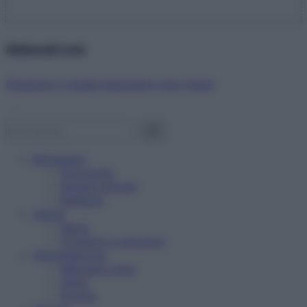
Abbonati ora!
Starbene ti regala benessere ogni mese!
Benessere
Psicologia
Rimedi naturali
Bellezza
Salute
News
Problemi e soluzioni
Alimentazione
Mangiare sano
Diete
Ricette