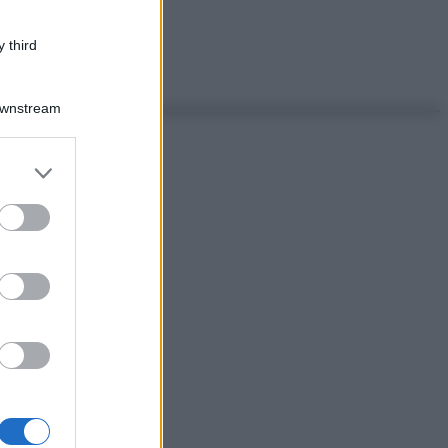
 third
Downstream
er and store
to grant or
ed purposes