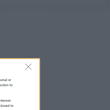
sonal or
ection to
nterest-
closed to