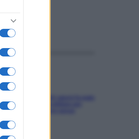
ggi anche
Doccia, lavarsi tutti i giorni fa male
alla pelle? I miti da sfatare per
proteggerla davvero senza
stressarla