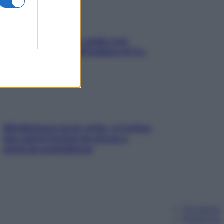
Aria condizionata: usala così,
senza rischiare raffreddore & Co.
Mindfulness tra le vette: a Cortina
due giorni lontani da stress e
ansia da smartphone
Chi siamo
Pubblicità