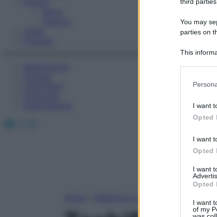
Fitness
third parties
Sport
Esercizi
You may sepa
Video
parties on t
Podcast
This informa
Participants
Medicina AZ
Farmaci
Please note
Persona
Calcolatori
information 
Oroscopo
deny consent
Abbonamenti
I want t
in below Go
Opted 
Facebook
X
Instagram
I want t
Opted 
I want 
Advertis
Opted 
Home
»
Medicina A-Z
I want t
of my P
was col