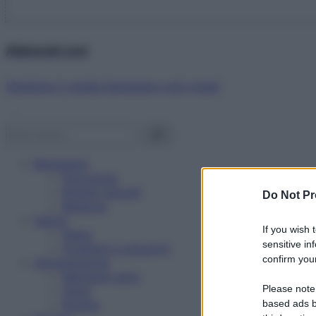
Abbonati ora!
Starbene ti regala benessere ogni mese!
Benessere
Psicologia
Rimedi naturali
Do Not Pr
Bellezza
Salute
If you wish 
News
sensitive in
Problemi e soluzioni
confirm your
Alimentazione
Mangiare sano
Please note
Diete
Ricette
based ads b