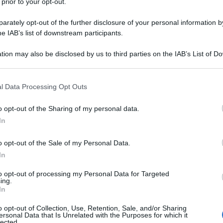
 prior to your opt-out.
rately opt-out of the further disclosure of your personal information by
he IAB’s list of downstream participants.
tion may also be disclosed by us to third parties on the IAB’s List of 
 that may further disclose it to other third parties.
 that this website/app uses one or more Google services and may gath
l Data Processing Opt Outs
including but not limited to your visit or usage behaviour. You may click 
 to Google and its third-party tags to use your data for below specifi
o opt-out of the Sharing of my personal data.
ogle consent section.
In
o opt-out of the Sale of my Personal Data.
In
to opt-out of processing my Personal Data for Targeted
ing.
In
o opt-out of Collection, Use, Retention, Sale, and/or Sharing
ersonal Data that Is Unrelated with the Purposes for which it
lected.