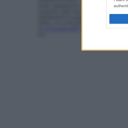
simpaticomimetici, come l’
efedrina
o le a
molto rapidamente, in alcuni casi già dall
authenti
L’aumento delle dosi non è sempre effica
rapidamente la soglia di
tossicità
. La tac
tempo, di cui bisogna tener conto nel rit
un
corticosteroide
, per esempio, devono
ore.