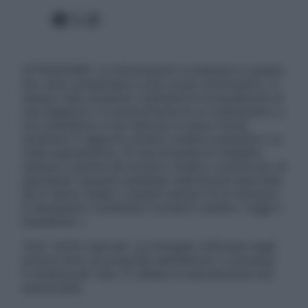
Facebook
X
Instagram
ATTENZIONE: Le informazioni contenute in questo
sito sono presentate a solo scopo informativo, in
nessun caso possono costituire la formulazione di
una diagnosi o la prescrizione di un trattamento, e
non intendono e non devono in alcun modo
sostituire il rapporto diretto medico-paziente o la
visita specialistica. Si raccomanda di chiedere
sempre il parere del proprio medico curante e/o di
specialisti riguardo qualsiasi indicazione riportata.
Se si hanno dubbi o quesiti sull’uso di un farmaco
è necessario contattare il proprio medico. Leggi il
Disclaimer »
Tutti i diritti riservati. Le immagini utilizzate negli
articoli sono di proprietà dell’editore o concesse
in licenza per l’uso. È vietata la riproduzione non
autorizzata.