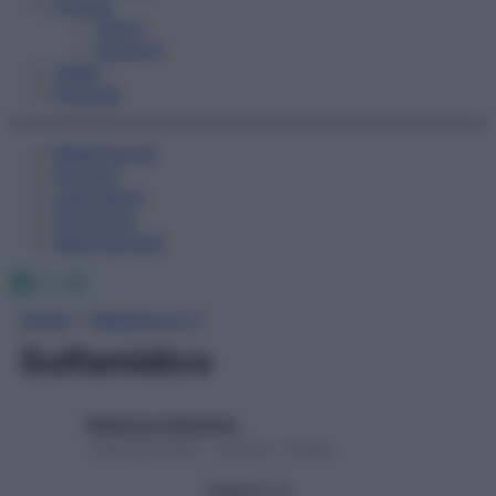
Fitness
Sport
Esercizi
Video
Podcast
Medicina AZ
Farmaci
Calcolatori
Oroscopo
Abbonamenti
Facebook
X
Instagram
Home
»
Medicina A-Z
Sulfamidico
Redazione Starbene
1 Gennaio 2025 – Lettura 1 minuto
Seguici su