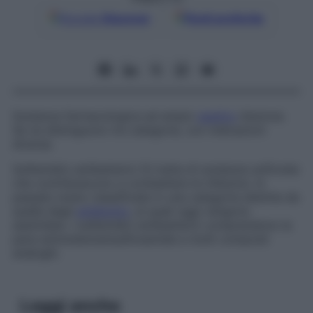
Google
Discover
Fonti preferite
Sostanza farmacologica ad ampio
spettro
d’azione.
Se ne distinguono tre categorie, con indicazioni
diverse.
Sulfamidici antibatterici
Si tratta di sostanze solforate
che contribuiscono a combattere le infezioni. In
passato erano classificate in una categoria distinta da
quella degli
antibiotici
, ai quali oggi vengono
assimilate. I sulfamidici antibatterici comprendono la
para-aminobenzensulfonamide e molti composti
analoghi.
Leggi anche