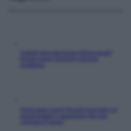
Capelli spezzati lungo l’attaccatura?
Scopri come risolvere l’annoso
problema
Fame dopo cena? Perché succede e 6
snack leggeri e appetitosi che non
rovinano il sonno