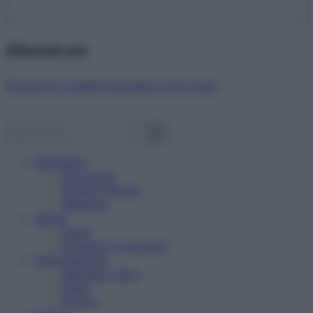
Abbonati ora!
Starbene ti regala benessere ogni mese!
Benessere
Psicologia
Rimedi naturali
Bellezza
Salute
News
Problemi e soluzioni
Alimentazione
Mangiare sano
Diete
Ricette