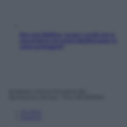
Non solo Maldive: scopri i coralli che si
nascondono nel nostro Mediterraneo (e
come proteggerli)
© Belpietro Edizioni Periodiche SRL –
Riproduzione riservata – P.Iva 13673600964
Chi siamo
Pubblicità