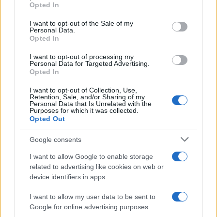
Opted In
Please note that this website/app uses one or more Google
services and may gather and store information including but
I want to opt-out of the Sale of my
Personal Data.
not limited to your visit or usage behaviour. You may click to
Opted In
grant or deny consent to Google and its third-party tags to
use your data for below specified purposes in below Google
I want to opt-out of processing my
consent section.
Personal Data for Targeted Advertising.
Opted In
I want to opt-out of Collection, Use,
Retention, Sale, and/or Sharing of my
Personal Data that Is Unrelated with the
Purposes for which it was collected.
Opted Out
Google consents
I want to allow Google to enable storage
related to advertising like cookies on web or
device identifiers in apps.
I want to allow my user data to be sent to
Google for online advertising purposes.