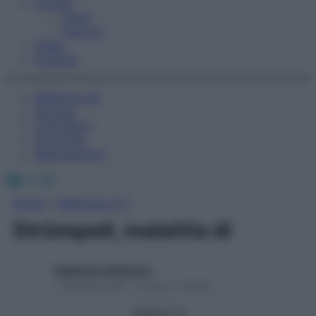
Fitness
Sport
Esercizi
Video
Podcast
Medicina AZ
Farmaci
Calcolatori
Oroscopo
Abbonamenti
Facebook
X
Instagram
Home
»
Medicina A-Z
Strümpell, malattia di
Redazione Starbene
1 Gennaio 2025 – Lettura 1 minuto
Seguici su