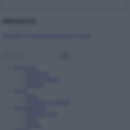
Abbonati ora!
Starbene ti regala benessere ogni mese!
Benessere
Psicologia
Rimedi naturali
Bellezza
Salute
News
Problemi e soluzioni
Alimentazione
Mangiare sano
Diete
Ricette