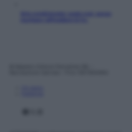
Aria condizionata: usala così, senza
rischiare raffreddore & Co.
© Belpietro Edizioni Periodiche SRL –
Riproduzione riservata – P.Iva 13673600964
Chi siamo
Pubblicità
Facebook
X
Instagram