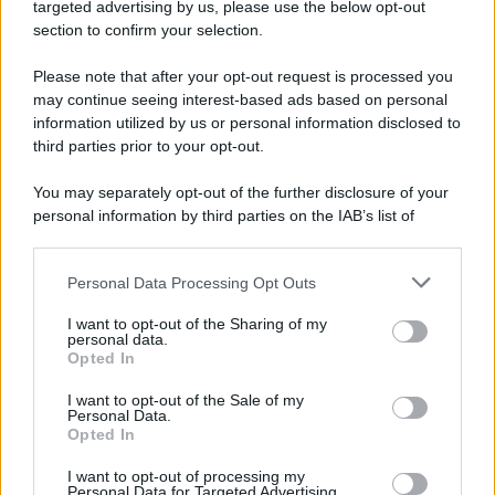
Cookie Policy
targeted advertising by us, please use the below opt-out
Note Legali
section to confirm your selection.
Preferenze Privacy
Please note that after your opt-out request is processed you
may continue seeing interest-based ads based on personal
information utilized by us or personal information disclosed to
third parties prior to your opt-out.
You may separately opt-out of the further disclosure of your
personal information by third parties on the IAB’s list of
downstream participants.
Personal Data Processing Opt Outs
This information may also be disclosed by us to third parties
on the IAB’s List of Downstream Participants that may further
I want to opt-out of the Sharing of my
disclose it to other third parties.
personal data.
Opted In
Please note that this website/app uses one or more Google
services and may gather and store information including but
I want to opt-out of the Sale of my
Personal Data.
not limited to your visit or usage behaviour. You may click to
Opted In
grant or deny consent to Google and its third-party tags to
use your data for below specified purposes in below Google
I want to opt-out of processing my
consent section.
Personal Data for Targeted Advertising.