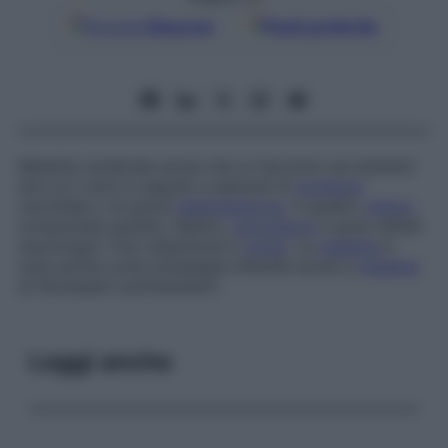
Google
Discover
Fonti preferite
Malattia cerebrale acuta che si riscontra nei bambini
sino ai 2 anni in seguito a episodi di
trombosi
carotidea o di grave
disidratazione
. Il quadro
clinico
comprende paralisi, febbre,
convulsioni
e gravi difetti
neurologici. Può subentrare il
coma
. La
malattia
è
nota anche come
emiplegia infantile acuta e
malattia
di Strümpell-Leichtenstern.
Leggi anche