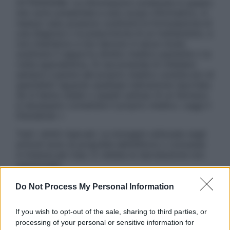
ATTENZIONE: Le informazioni contenute in questo
sito sono presentate a solo scopo informativo, in
nessun caso possono costituire la formulazione di
una diagnosi o la prescrizione di un trattamento, e
non intendono e non devono in alcun modo
sostituire il rapporto diretto medico-paziente o la
visita specialistica. Si raccomanda di chiedere
sempre il parere del proprio medico curante e/o di
specialisti riguardo qualsiasi indicazione riportata.
Se si hanno dubbi o quesiti sull’uso di un farmaco
è necessario contattare il proprio medico. Leggi il
Disclaimer »
Tutti i diritti riservati. Le immagini utilizzate negli
articoli sono di proprietà dell’editore o concesse
in licenza per l’uso. È vietata la riproduzione non
autorizzata.
Do Not Process My Personal Information
Informativa
If you wish to opt-out of the sale, sharing to third parties, or
Privacy Policy
processing of your personal or sensitive information for