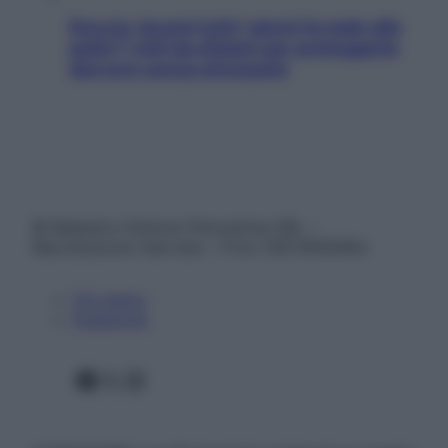
Doccia, lavarsi tutti i giorni fa male alla
pelle? I miti da sfatare per proteggerla
davvero senza stressarla
© Belpietro Edizioni Periodiche SRL –
Riproduzione riservata – P.Iva 13673600964
Chi siamo
Pubblicità
Facebook
X
Instagram