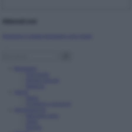
Abbonati ora!
Starbene ti regala benessere ogni mese!
Benessere
Psicologia
Rimedi naturali
Bellezza
Salute
News
Problemi e soluzioni
Alimentazione
Mangiare sano
Diete
Ricette