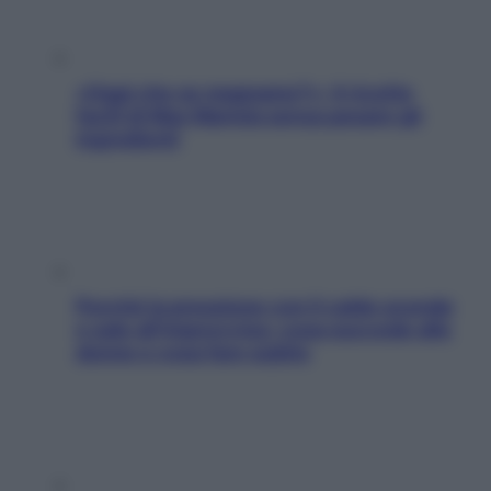
«Oggi che se magnamo?»: 4 ricette
facili di Max Mariola senza pesare gli
ingredienti
Perché la pressione con il caldo scende
e sale all’improvviso: cosa succede alle
donne e cosa fare subito