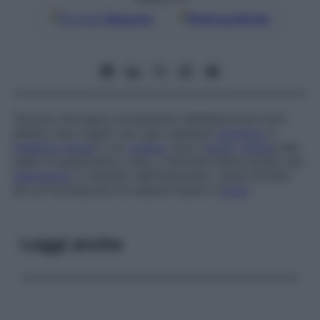
Google
Discover
Fonti preferite
Tecnica chirurgica consistente nell’abboccare l’uno
all’altro due organi cavi (per esempio
stomaco
e
intestino tenue
) o un
organo
cavo (
colon
,
uretra
) alla
pelle. In quest’ultimo caso, il termine indica anche, per
estensione
, il risultato dell’intervento, ossia l’orifizio
da cui fuoriescono le materie fecali e l’
urina
.
Leggi anche