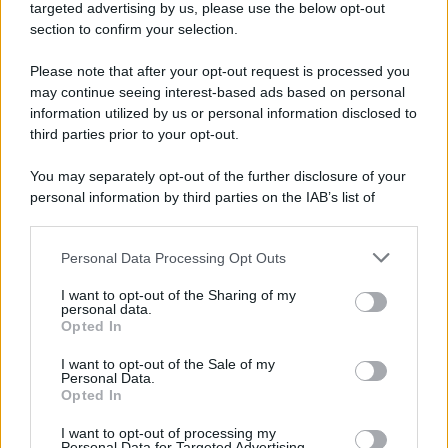
Cookie Policy
targeted advertising by us, please use the below opt-out
Note Legali
section to confirm your selection.
Preferenze Privacy
Please note that after your opt-out request is processed you
may continue seeing interest-based ads based on personal
information utilized by us or personal information disclosed to
third parties prior to your opt-out.
You may separately opt-out of the further disclosure of your
personal information by third parties on the IAB’s list of
downstream participants.
Personal Data Processing Opt Outs
This information may also be disclosed by us to third parties
on the IAB’s List of Downstream Participants that may further
I want to opt-out of the Sharing of my
disclose it to other third parties.
personal data.
Opted In
Please note that this website/app uses one or more Google
services and may gather and store information including but
I want to opt-out of the Sale of my
Personal Data.
not limited to your visit or usage behaviour. You may click to
Opted In
grant or deny consent to Google and its third-party tags to
use your data for below specified purposes in below Google
I want to opt-out of processing my
consent section.
Personal Data for Targeted Advertising.