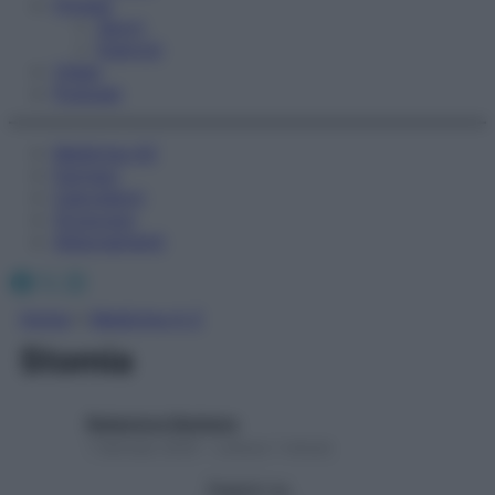
Fitness
Sport
Esercizi
Video
Podcast
Medicina AZ
Farmaci
Calcolatori
Oroscopo
Abbonamenti
Facebook
X
Instagram
Home
»
Medicina A-Z
Stomia
Redazione Starbene
1 Gennaio 2025 – Lettura 1 minuto
Seguici su